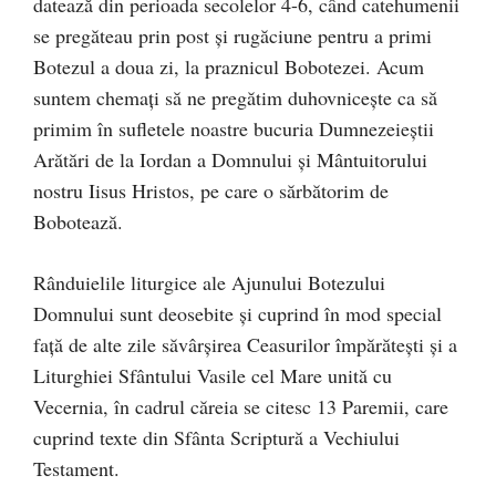
datează din perioada secolelor 4-6, când catehumenii
se pregăteau prin post şi rugăciune pentru a primi
Botezul a doua zi, la praznicul Bobotezei. Acum
suntem chemaţi să ne pregătim duhovnicește ca să
primim în sufletele noastre bucuria Dumnezeieştii
Arătări de la Iordan a Domnului şi Mântuitorului
nostru Iisus Hristos, pe care o sărbătorim de
Bobotează.
Rânduielile liturgice ale Ajunului Botezului
Domnului sunt deosebite şi cuprind în mod special
faţă de alte zile săvârşirea Ceasurilor împărăteşti şi a
Liturghiei Sfântului Vasile cel Mare unită cu
Vecernia, în cadrul căreia se citesc 13 Paremii, care
cuprind texte din Sfânta Scriptură a Vechiului
Testament.