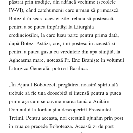
păstrat prin tradiţie, din adâncă vechime (secolele
IV-VI), când catehumenii care urmau să primească
Botezul în seara acestei zile trebuia să postească,
pentru a se putea împărtăşi Ia Liturghia
credincioşilor, la care luau parte pentru prima dată,
după Botez. Astăzi, creştinii postesc în această zi
pentru a putea gusta cu vrednicie din apa sfinţită, la
Agheasma mare, notează Pr. Ene Braniște în volumul
Liturgica Generală, potrivit Basilica.
„În Ajunul Bobotezei, pregătirea noastră spirituală
trebuie să fie una deosebită şi intensă pentru a putea
primi aşa cum se cuvine marea taină a Arătării
Domnului la Iordan şi a descoperirii Preasfintei
Treimi. Pentru aceasta, noi creştinii ajunăm prin post
în ziua ce precede Boboteaza. Această zi de post