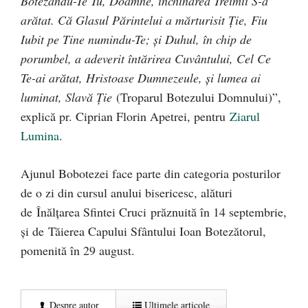
Botezându-Te Tu, Doamne, închinarea Treimii S-a
arătat. Că Glasul Părintelui a mărturisit Ţie, Fiu
Iubit pe Tine numindu-Te; şi Duhul, în chip de
porumbel, a adeverit întărirea Cuvântului, Cel Ce
Te-ai arătat, Hristoase Dumnezeule, şi lumea ai
luminat, Slavă Ţie
(Troparul Botezului Domnului)”,
explică pr. Ciprian Florin Apetrei, pentru
Ziarul
Lumina
.
Ajunul Bobotezei face parte din categoria posturilor
de o zi din cursul anului bisericesc, alături
de Înălțarea Sfintei Cruci prăznuită în 14 septembrie,
și de Tăierea Capului Sfântului Ioan Botezătorul,
pomenită în 29 august.
Despre autor
Ultimele articole