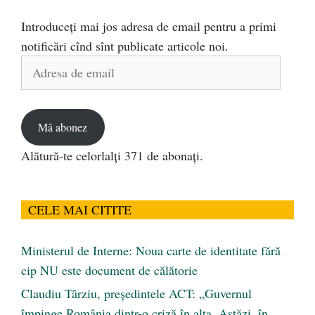
Introduceți mai jos adresa de email pentru a primi
notificări cînd sînt publicate articole noi.
Adresa
de
email
Mă abonez
Alătură-te celorlalți 371 de abonați.
CELE MAI CITITE
Ministerul de Interne: Noua carte de identitate fără
cip NU este document de călătorie
Claudiu Târziu, președintele ACT: „Guvernul
împinge România dintr-o criză în alta. Astăzi, în