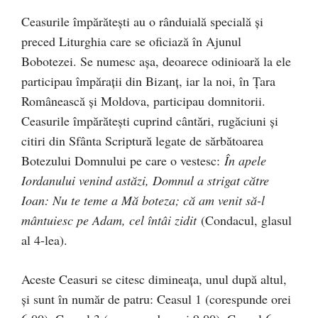
Ceasurile împărăteşti au o rânduială specială şi
preced Liturghia care se oficiază în Ajunul
Bobotezei. Se numesc aşa, deoarece odinioară la ele
participau împăraţii din Bizanţ, iar la noi, în Ţara
Românească şi Moldova, participau domnitorii.
Ceasurile împărăteşti cuprind cântări, rugăciuni și
citiri din Sfânta Scriptură legate de sărbătoarea
Botezului Domnului pe care o vestesc:
În apele
Iordanului venind astăzi, Domnul a strigat către
Ioan: Nu te teme a Mă boteza; că am venit să-l
mântuiesc pe Adam, cel întâi zidit
(Condacul, glasul
al 4-lea).
Aceste Ceasuri se citesc dimineaţa, unul după altul,
şi sunt în număr de patru: Ceasul 1 (corespunde orei