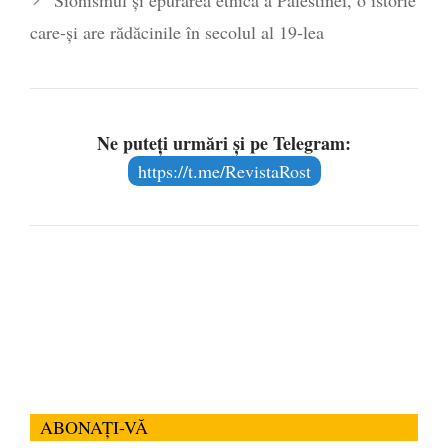
Sionismul și epurarea etnică a Palestinei, o istorie
care-și are rădăcinile în secolul al 19-lea
Ne puteți urmări și pe Telegram:
https://t.me/RevistaRost
ABONAȚI-VĂ