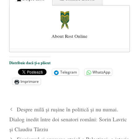
About Rost Online
Dezvăluiri cutremurătoare despre
Distribuie dacă ți-a plăcut
președintele Ucrainei, Volodymyr
Telegram
WhatsApp
Zelensky
- 13 mai 2026
Imprimare
Statul care servește Națiunea
- 21 aprilie
2026
Legea Vexler produce efecte. Bustul
Despre milă și rușine în politică și nu numai.
poetului Octavian Goga, înlăturat din Iași
Dialog inedit între doi senatori români: Sorin Lavric
- 16 aprilie 2026
și Claudiu Târziu