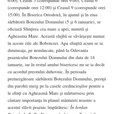
6:00), Ceasul 3 (corespunde orei 9:00), Ceasul 6
(corespunde orei 12:00) şi Ceasul 9 (corespunde orei
15:00). În Biserica Ortodoxă, în ajunul şi în ziua
sărbătorii Botezului Domnului (5 şi 6 ianuarie), se
oficiază Sfinţirea cea mare a apei, numită şi
Agheasma Mare. Această slujbă se săvârşeşte numai
în aceste zile ale Bobotezei. Apa sfinţită acum se ia
dimineaţa, pe nemâncate, până la Odovania
praznicului Botezului Domnului din data de 14
ianuarie, iar în restul anului bisericesc nu se ia decât
cu acordul preotului duhovnic. În perioada
premergătoare sărbătorii Botezului Domnului, preoţii
din parohii merg pe la casele credincioşilor pentru a
le sfinţi cu Agheasmă Mare şi mărturisesc prin
cântare importanţa în planul mântuirii noastre a
acestui slăvit praznic împărătesc:
În Iordan