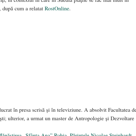
ar, după cum a relatat
RostOnline
.
ucrat în presa scrisă și în televiziune. A absolvit Facultatea d
ști; ulterior, a urmat un master de Antropologie și Dezvoltare
la Mănăstirea „Sfânta Ana” Rohia. Părintele Nicolae Steinhardt,