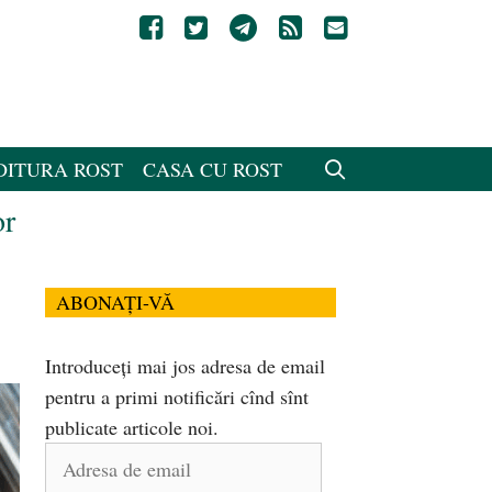
DITURA ROST
CASA CU ROST
or
ABONAȚI-VĂ
Introduceți mai jos adresa de email
pentru a primi notificări cînd sînt
publicate articole noi.
Adresa
de