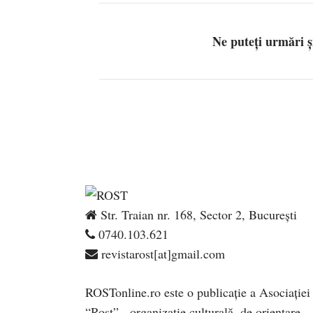
Ne puteți urmări 
Str. Traian nr. 168, Sector 2, București
0740.103.621
revistarost[at]gmail.com
ROSTonline.ro este o publicaţie a Asociaţiei
“Rost” - organizaţie culturală, de orientare