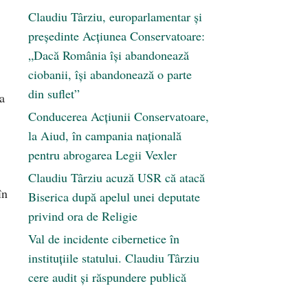
Claudiu Târziu, europarlamentar și
președinte Acțiunea Conservatoare:
„Dacă România își abandonează
ciobanii, își abandonează o parte
din suflet”
la
Conducerea Acțiunii Conservatoare,
la Aiud, în campania națională
pentru abrogarea Legii Vexler
Claudiu Târziu acuză USR că atacă
în
Biserica după apelul unei deputate
privind ora de Religie
Val de incidente cibernetice în
instituțiile statului. Claudiu Târziu
cere audit și răspundere publică