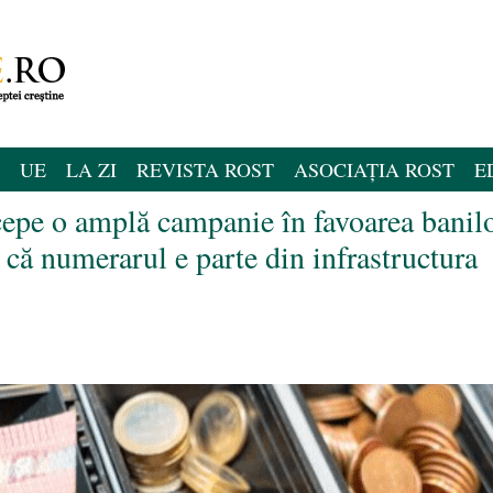
UE
LA ZI
REVISTA ROST
ASOCIAȚIA ROST
E
epe o amplă campanie în favoarea banil
că numerarul e parte din infrastructura