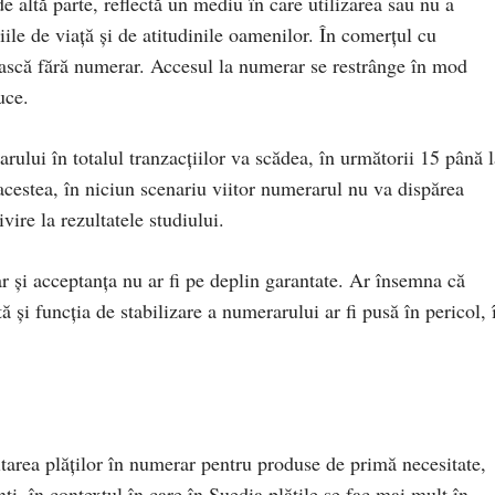
de altă parte, reflectă un mediu în care utilizarea sau nu a
ile de viață și de atitudinile oamenilor. În comerțul cu
tească fără numerar. Accesul la numerar se restrânge în mod
uce.
arului în totalul tranzacțiilor va scădea, în următorii 15 până 
acestea, în niciun scenariu viitor numerarul nu va dispărea
ire la rezultatele studiului.
ar și acceptanța nu ar fi pe deplin garantate. Ar însemna că
tă și funcția de stabilizare a numerarului ar fi pusă în pericol, 
itarea plăților în numerar pentru produse de primă necesitate,
, în contextul în care în Suedia plățile se fac mai mult în