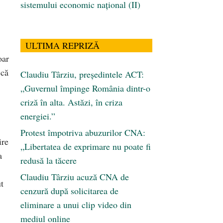
sistemului economic naţional (II)
ULTIMA REPRIZĂ
oar
 că
Claudiu Târziu, președintele ACT:
„Guvernul împinge România dintr-o
criză în alta. Astăzi, în criza
energiei.”
Protest împotriva abuzurilor CNA:
ire
„Libertatea de exprimare nu poate fi
a
redusă la tăcere
Claudiu Târziu acuză CNA de
t
cenzură după solicitarea de
eliminare a unui clip video din
mediul online