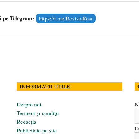
și pe Telegram:
https://t.me/RevistaRost
INFORMATII UTILE
Despre noi
N
Termeni și condiții
Redacția
E
Publicitate pe site