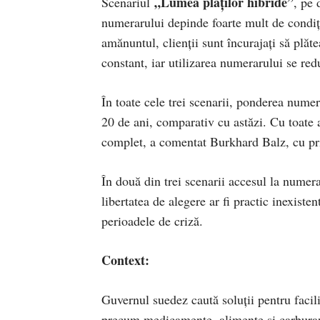
„Lumea plăților hibride”
Scenariul
, pe 
numerarului depinde foarte mult de condiți
amănuntul, clienții sunt încurajați să plă
constant, iar utilizarea numerarului se red
În toate cele trei scenarii, ponderea numer
20 de ani, comparativ cu astăzi. Cu toate 
complet, a comentat Burkhard Balz, cu priv
În două din trei scenarii accesul la numer
libertatea de alegere ar fi practic inexisten
perioadele de criză.
Context
:
Guvernul suedez caută soluții pentru facil
precum medicamente, alimente și carburanți