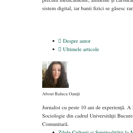
sistem digital, iar banii fizici se găsesc r
Despre autor
Ultimele articole
About Raluca Oanță
Jurnalist cu peste 10 ani de experiență. A l
Sociologie din cadrul Universității Bucure
Comunitară.
Zilele Culturii și Spiritualității 