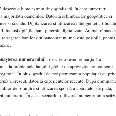
”
descrie o lume extrem de digitalizată, în care numerarul
 a majorității oamenilor. Datorită schimbărilor geopolitice și
e și sociale. Digitalizarea și utilizarea inteligenței artificiale
ii, inclusiv plățile, sunt puternic digitalizate. Au mai rămas d
 retragerea banilor din bancomat nu mai este posibilă, pentru
azine.
enașterea numerarului”
, descrie o revenire parțială a
puns la problemele lanțului global de aprovizionare, oamenii
egional. În plus, gradul de conștientizare a populației cu priv
 criză a crescut, datorită experiențelor recente. După eliminare
lilor de rotunjire și utilizarea sporită a aparatelor de plată,
că numerarul. În acest scenariu, utilizarea numerarului a scăzu