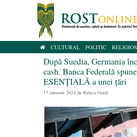
Sari
la
conținut
CULTURAL
POLITIC
RELIGIOS
După Suedia, Germania înc
cash. Banca Federală spune 
ESENȚIALĂ a unei țări
17 ianuarie 2024
de
Raluca Oanță