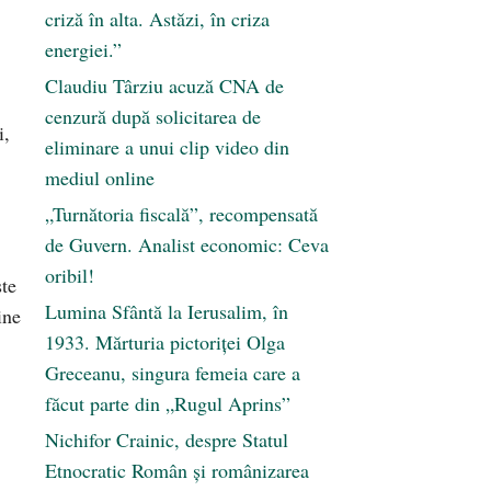
criză în alta. Astăzi, în criza
energiei.”
Claudiu Târziu acuză CNA de
cenzură după solicitarea de
i,
eliminare a unui clip video din
mediul online
„Turnătoria fiscală”, recompensată
de Guvern. Analist economic: Ceva
oribil!
te
Lumina Sfântă la Ierusalim, în
ine
1933. Mărturia pictoriței Olga
Greceanu, singura femeia care a
făcut parte din „Rugul Aprins”
Nichifor Crainic, despre Statul
Etnocratic Român şi românizarea