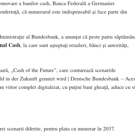
movare a banilor cash, Banca Federală a Germaniei
nferință, că numerarul este indispensabil și face parte din
ministrație al Bundesbank, a anunțat că peste patru săptămân
nal Cash
, la care sunt așteptați retaileri, bănci și autorități,
ură, „Cash of the Future”, care conturează scenariile
ld in der Zukunft genutzt wird | Deutsche Bundesbank – Aces
 un viitor complet digitalizat, cu puțini bani gheață, aduce cu s
ei scenarii diferite, pentru plata cu numerar în 2037.