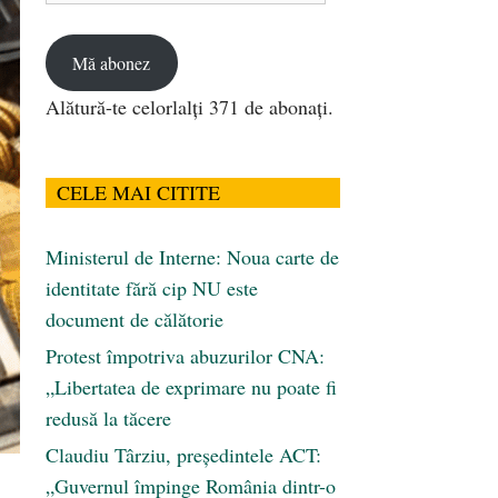
email
Mă abonez
Alătură-te celorlalți 371 de abonați.
CELE MAI CITITE
Ministerul de Interne: Noua carte de
identitate fără cip NU este
document de călătorie
Protest împotriva abuzurilor CNA:
„Libertatea de exprimare nu poate fi
redusă la tăcere
Claudiu Târziu, președintele ACT:
„Guvernul împinge România dintr-o