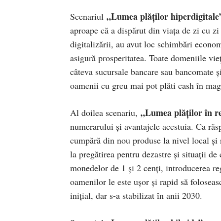
„Lumea plăților hiperdigitale
Scenariul
aproape că a dispărut din viața de zi cu zi
digitalizării, au avut loc schimbări economic
asigură prosperitatea. Toate domeniile vieț
câteva sucursale bancare sau bancomate și
oamenii cu greu mai pot plăti cash în mag
„Lumea plăților în r
Al doilea scenariu,
numerarului și avantajele acestuia. Ca răs
cumpără din nou produse la nivel local și r
la pregătirea pentru dezastre și situații de
monedelor de 1 și 2 cenți, introducerea regu
oamenilor le este ușor și rapid să foloseas
inițial, dar s-a stabilizat în anii 2030.