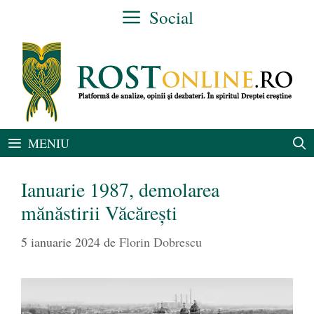
Sari
Social
la
conținut
MENIU
Ianuarie 1987, demolarea
mănăstirii Văcărești
5 ianuarie 2024
de
Florin Dobrescu