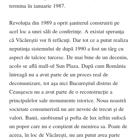
termina în ianuarie 1987.
Revoluția din 1989 a oprit șantierul construirii pe
acel loc a unei săli de conferințe. A existat speranța
că Văcăreștii vor fi refăcuți. Dar tot ce a putut realiza
neputința sistemului de după 1990 a fost un târg cu
aspect de talcioc turcesc. De mai bine de un deceniu,
acolo se află mall-ul Sun Plaza. După cum România
întreagă nu a avut parte de un proces real de
decomunizare, tot așa nici Bucureștiul distrus de
Ceaușescu nu a avut parte de o reconstrucție a
principalelor sale monumente istorice. Noua noastră
societate consumeristă nu are nevoie de trecut și de
valori. Banii, snobismul și pofta de lux ieftin sufocă
un popor care nu e conștient de menirea sa. Poate de
aceea, în loc de Văcărești, nu am putut avea parte