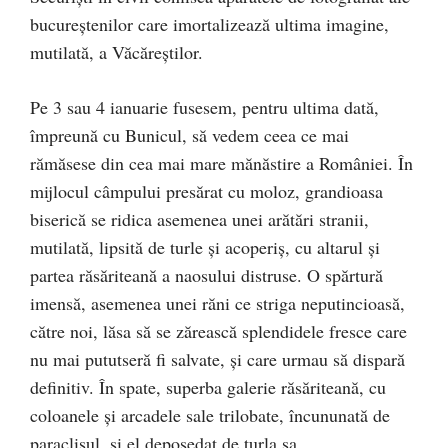
bucureştenilor care imortalizează ultima imagine,
mutilată, a Văcăreştilor.
Pe 3 sau 4 ianuarie fusesem, pentru ultima dată,
împreună cu Bunicul, să vedem ceea ce mai
rămăsese din cea mai mare mănăstire a României. În
mijlocul câmpului presărat cu moloz, grandioasa
biserică se ridica asemenea unei arătări stranii,
mutilată, lipsită de turle și acoperiș, cu altarul și
partea răsăriteană a naosului distruse. O spărtură
imensă, asemenea unei răni ce striga neputincioasă,
către noi, lăsa să se zărească splendidele fresce care
nu mai pututseră fi salvate, și care urmau să dispară
definitiv. În spate, superba galerie răsăriteană, cu
coloanele și arcadele sale trilobate, încununată de
paraclisul, și el deposedat de turla sa…