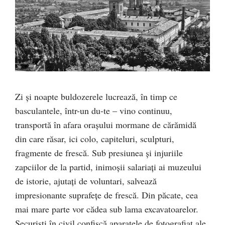
Zi şi noapte buldozerele lucrează, în timp ce
basculantele, într-un du-te – vino continuu,
transportă în afara orașului mormane de cărămidă
din care răsar, ici colo, capiteluri, sculpturi,
fragmente de frescă. Sub presiunea şi injuriile
zapciilor de la partid, inimoşii salariaţi ai muzeului
de istorie, ajutaţi de voluntari, salvează
impresionante suprafeţe de frescă. Din păcate, cea
mai mare parte vor cădea sub lama excavatoarelor.
Securişti în civil confiscă aparatele de fotografiat ale