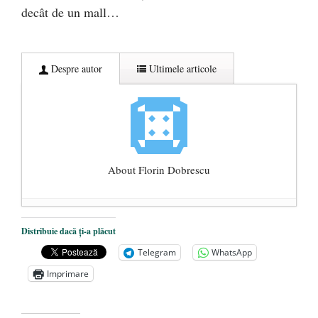
decât de un mall…
Despre autor
Ultimele articole
About Florin Dobrescu
Mărturisire. Despre Mișcarea Legionară și
Distribuie dacă ți-a plăcut
alte sperietori ale acestor zile
- 26
Telegram
WhatsApp
noiembrie 2024
Imprimare
A mai plecat un luptător făgărăşean.
Vasile Bucelea: Prezent!
- 17 august 2024