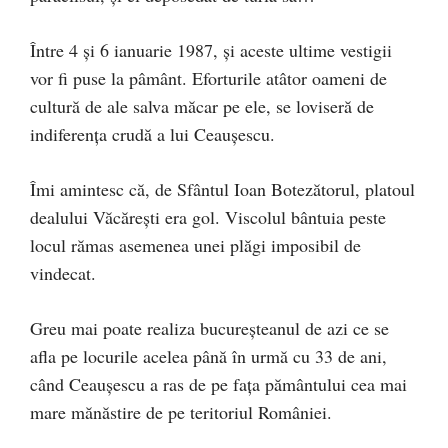
Între 4 și 6 ianuarie 1987, și aceste ultime vestigii
vor fi puse la pâmânt. Eforturile atâtor oameni de
cultură de ale salva măcar pe ele, se loviseră de
indiferența crudă a lui Ceaușescu.
Îmi amintesc că, de Sfântul Ioan Botezătorul, platoul
dealului Văcăreşti era gol. Viscolul bântuia peste
locul rămas asemenea unei plăgi imposibil de
vindecat.
Greu mai poate realiza bucureșteanul de azi ce se
afla pe locurile acelea până în urmă cu 33 de ani,
când Ceaușescu a ras de pe fața pământului cea mai
mare mănăstire de pe teritoriul României.