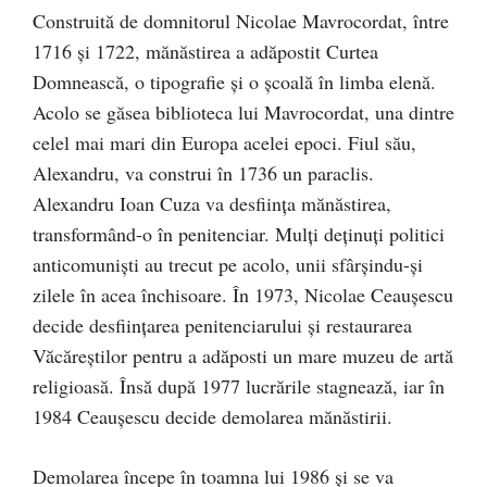
Construită de domnitorul Nicolae Mavrocordat, între
1716 și 1722, mănăstirea a adăpostit Curtea
Domnească, o tipografie și o școală în limba elenă.
Acolo se găsea biblioteca lui Mavrocordat, una dintre
celel mai mari din Europa acelei epoci. Fiul său,
Alexandru, va construi în 1736 un paraclis.
Alexandru Ioan Cuza va desființa mănăstirea,
transformând-o în penitenciar. Mulți deținuți politici
anticomuniști au trecut pe acolo, unii sfârșindu-și
zilele în acea închisoare. În 1973, Nicolae Ceauşescu
decide desființarea penitenciarului și restaurarea
Văcăreștilor pentru a adăposti un mare muzeu de artă
religioasă. Însă după 1977 lucrările stagnează, iar în
1984 Ceaușescu decide demolarea mănăstirii.
Demolarea începe în toamna lui 1986 și se va