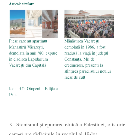
STRIGOIUL
- 4 iulie 2024
Articole similare
Piese care au aparținut
Mănăstirea Văcărești,
Mănăstirii Văcărești,
demolată în 1986, a fost
demolată în anii ‘80, expuse
readusă la viață în județul
în clădirea Lapidarium
Constanța. Mii de
Văcăreşti din Capitală
credincioși, prezenți la
sfințirea paraclisului noului
lăcaș de cult
Iconari în Otopeni – Ediția a
IV-a
Sionismul și epurarea etnică a Palestinei, o istorie
care-și are rădăcinile în secolul al 19-lea