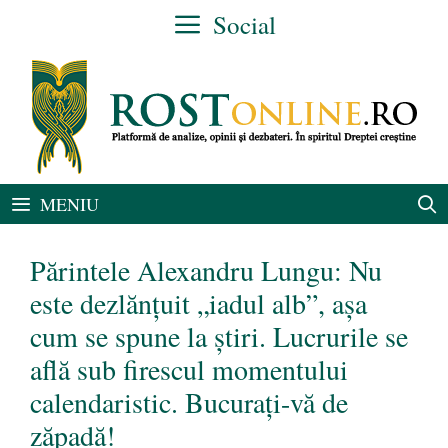
Sari
Social
la
conținut
MENIU
Părintele Alexandru Lungu: Nu
este dezlănțuit „iadul alb”, așa
cum se spune la știri. Lucrurile se
află sub firescul momentului
calendaristic. Bucurați-vă de
zăpadă!