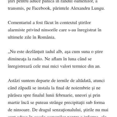
știri pentru aduce panică în rândul oamenilor, a
transmis, pe Facebook, părintele Alexandru Lungu.
Comentariul a fost făcut în contextul știrilor
alarmiste privind ninsorile care s-au înregistrat în
ultimele zile în România.
„Nu este dezlănțuit iadul alb, așa cum suna o știre
dimineața la radio. Ne aflam în luna când se
înregistrează cele mai mici valori termice din an.
Astăzi suntem departe de iernile de altădată, atunci
când zăpadă se instala la final de noiembrie și ne
părăsea spre finalul lunii februarie, uneori și prin
martie încă se puteau strânge precipitații sub forma
de ninsoare. De dragul senzaționalului, știrile nu mai
sunt aduse în casele oamenilor pentru a informa, ele