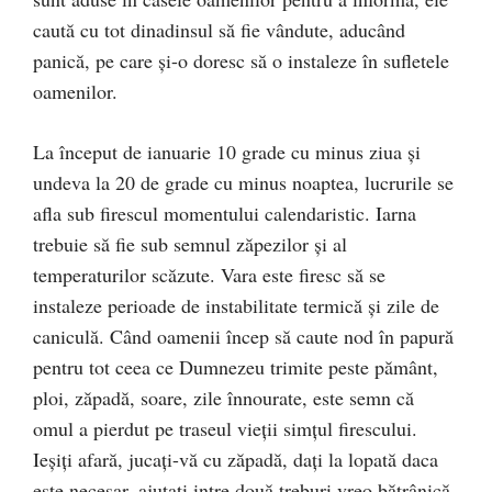
caută cu tot dinadinsul să fie vândute, aducând
panică, pe care și-o doresc să o instaleze în sufletele
oamenilor.
La început de ianuarie 10 grade cu minus ziua și
undeva la 20 de grade cu minus noaptea, lucrurile se
afla sub firescul momentului calendaristic. Iarna
trebuie să fie sub semnul zăpezilor și al
temperaturilor scăzute. Vara este firesc să se
instaleze perioade de instabilitate termică și zile de
caniculă. Când oamenii încep să caute nod în papură
pentru tot ceea ce Dumnezeu trimite peste pământ,
ploi, zăpadă, soare, zile înnourate, este semn că
omul a pierdut pe traseul vieții simțul firescului.
Ieșiți afară, jucați-vă cu zăpadă, dați la lopată daca
este necesar, ajutați intre două treburi vreo bătrânică