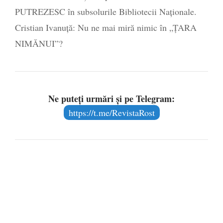
PUTREZESC în subsolurile Bibliotecii Naționale.
Cristian Ivanuță: Nu ne mai miră nimic în „ȚARA
NIMĂNUI”?
Ne puteți urmări și pe Telegram:
https://t.me/RevistaRost