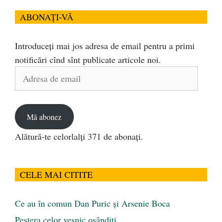
ABONAȚI-VĂ
Introduceți mai jos adresa de email pentru a primi
notificări cînd sînt publicate articole noi.
Adresa
de
email
Mă abonez
Alătură-te celorlalți 371 de abonați.
CELE MAI CITITE
Ce au în comun Dan Puric şi Arsenie Boca
Peştera celor veşnic osândiţi