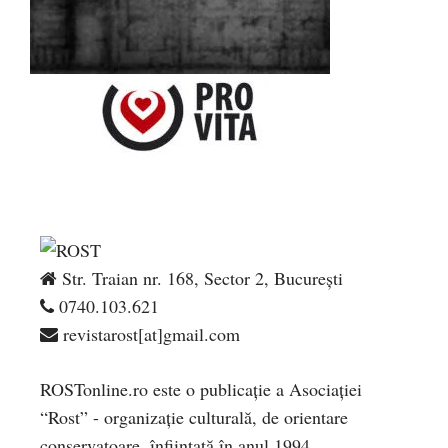
Str. Traian nr. 168, Sector 2, București
0740.103.621
revistarost[at]gmail.com
ROSTonline.ro este o publicaţie a Asociaţiei
“Rost” - organizaţie culturală, de orientare
conservatoare, înfiinţată în anul 1994.