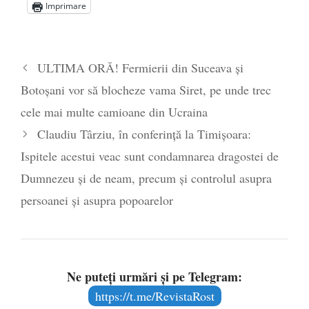
Imprimare
Statul care servește Națiunea
- 21 aprilie
2026
Legea Vexler produce efecte. Bustul
ULTIMA ORĂ! Fermierii din Suceava și
poetului Octavian Goga, înlăturat din Iași
Botoșani vor să blocheze vama Siret, pe unde trec
- 16 aprilie 2026
cele mai multe camioane din Ucraina
Claudiu Târziu, în conferință la Timișoara:
Ispitele acestui veac sunt condamnarea dragostei de
Dumnezeu și de neam, precum și controlul asupra
persoanei și asupra popoarelor
Ne puteți urmări și pe Telegram:
https://t.me/RevistaRost