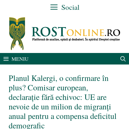
Sari
Social
la
conținut
MENIU
Planul Kalergi, o confirmare în
plus? Comisar european,
declarație fără echivoc: UE are
nevoie de un milion de migranți
anual pentru a compensa deficitul
demografic