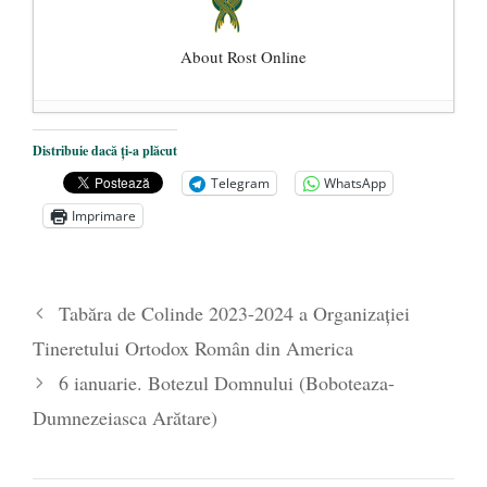
About Rost Online
Dezvăluiri cutremurătoare despre
Distribuie dacă ți-a plăcut
președintele Ucrainei, Volodymyr
Telegram
WhatsApp
Zelensky
- 13 mai 2026
Imprimare
Statul care servește Națiunea
- 21 aprilie
2026
Legea Vexler produce efecte. Bustul
Tabăra de Colinde 2023-2024 a Organizației
poetului Octavian Goga, înlăturat din Iași
Tineretului Ortodox Român din America
- 16 aprilie 2026
6 ianuarie. Botezul Domnului (Boboteaza-
Dumnezeiasca Arătare)