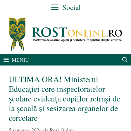
Sari
Social
la
conținut
MENIU
ULTIMA ORĂ! Ministerul
Educației cere inspectoratelor
școlare evidența copiilor retrași de
la școală și sesizarea organelor de
cercetare
5 ianuarie 2024
de
Rost Online