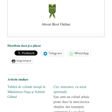
About Rost Online
Dezvăluiri cutremurătoare despre
Distribuie dacă ți-a plăcut
președintele Ucrainei, Volodymyr
Telegram
WhatsApp
Zelensky
- 13 mai 2026
Imprimare
Statul care servește Națiunea
- 21 aprilie
2026
Legea Vexler produce efecte. Bustul
Articole similare
poetului Octavian Goga, înlăturat din Iași
Tabără de colinde uriașă la
Circ mincinos, cu miză
- 16 aprilie 2026
Mănăstirea Oașa și Schitul
spirituală
Găbud
Sau cum un colind arhaic
poate duce la interzicerea
sfinţilor din temniţele
comuniste La ce clasă