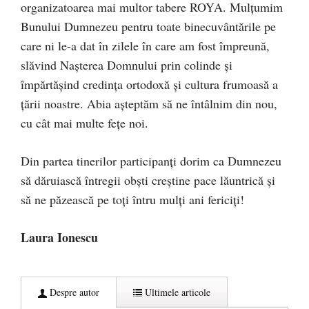
organizatoarea mai multor tabere ROYA. Mulțumim
Bunului Dumnezeu pentru toate binecuvântările pe
care ni le-a dat în zilele în care am fost împreună,
slăvind Nașterea Domnului prin colinde și
împărtășind credința ortodoxă și cultura frumoasă a
țării noastre. Abia așteptăm să ne întâlnim din nou,
cu cât mai multe fețe noi.
Din partea tinerilor participanți dorim ca Dumnezeu
să dăruiască întregii obști creștine pace lăuntrică și
să ne păzească pe toți întru mulți ani fericiți!
Laura Ionescu
Despre autor
Ultimele articole