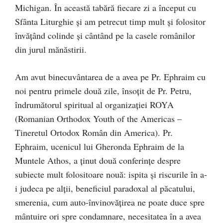
Michigan. În această tabără fiecare zi a început cu
Sfânta Liturghie și am petrecut timp mult și folositor
învățând colinde și cântând pe la casele românilor
din jurul mănăstirii.
Am avut binecuvântarea de a avea pe Pr. Ephraim cu
noi pentru primele două zile, însoțit de Pr. Petru,
îndrumătorul spiritual al organizației ROYA
(Romanian Orthodox Youth of the Americas –
Tineretul Ortodox Român din America). Pr.
Ephraim, ucenicul lui Gheronda Ephraim de la
Muntele Athos, a ținut două conferințe despre
subiecte mult folositoare nouă: ispita și riscurile în a-
i judeca pe alții, beneficiul paradoxal al păcatului,
smerenia, cum auto-învinovățirea ne poate duce spre
mântuire ori spre condamnare, necesitatea în a avea