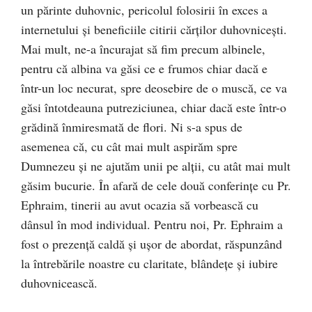
un părinte duhovnic, pericolul folosirii în exces a
internetului și beneficiile citirii cărților duhovnicești.
Mai mult, ne-a încurajat să fim precum albinele,
pentru că albina va găsi ce e frumos chiar dacă e
într-un loc necurat, spre deosebire de o muscă, ce va
găsi întotdeauna putreziciunea, chiar dacă este într-o
grădină înmiresmată de flori. Ni s-a spus de
asemenea că, cu cât mai mult aspirăm spre
Dumnezeu și ne ajutăm unii pe alții, cu atât mai mult
găsim bucurie. În afară de cele două conferințe cu Pr.
Ephraim, tinerii au avut ocazia să vorbească cu
dânsul în mod individual. Pentru noi, Pr. Ephraim a
fost o prezență caldă și ușor de abordat, răspunzând
la întrebările noastre cu claritate, blândețe și iubire
duhovnicească.