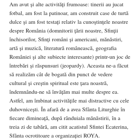
Am avut și alte activități frumoase: tinerii au jucat
fotbal, am fost la patinoar, am construit case de turtă
dulce și am fost testați relativ la cunoștințele noastre
despre România (domnitorii țării noastre, Sfinții
închisorilor, Sfinți români și americani, mănăstiri,
artă și muzică, literatură românească, geografia
României și alte subiecte interesante) printr-un joc de
întrebări și răspunsuri (jeopardy). Aceasta ne-a făcut
să realizăm cât de bogată din punct de vedere
cultural și creștin spiritual este țara noastră,
îndemnându-ne să învățăm mai multe despre ea.
Astfel, am îmbinat activitățile mai distractive cu cele
duhovnicești. În afară de a avea Sfânta Liturghie în
fiecare dimineață, după rânduiala mănăstirii, în a
treia zi de tabără, am citit acatistul Sfintei Ecaterina,
Sfânta ocrotitoare a organizației ROYA.