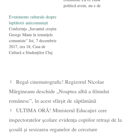
politică avem, nu e de
mirare cine sînt “analiştii”
Evenimente culturale despre
vieţii politice de la noi. Sau
luptătorii anticomuniști
altfel spus: aşa politicieni,
Conferința „Savantul creștin
aşa comentatori. Între
George Manu în temnițele
aceştia, Mircea Badea, un tip
comuniste” Joi, 7 decembrie
ilar în orice situaţie, chiar şi
2017, ora 18, Casa de
cînd…
Cultură a Studenților Cluj
Napoca, sala 32 (Piața
Lucian Blaga, nr 1-3)
Invitați: Pr. Prof. Univ. Dr.
Vasile Gordon și Pr. Prof.
Regal cinematografic! Regizorul Nicolae
Marius Vișovan. Conferința
include proiecția filmului
Mărgineanu deschide „Noaptea albă a filmului
„George Manu. Rectorul din
Zarca Aiudului”,…
românesc”, în acest sfârșit de săptămână
ULTIMA ORĂ! Ministerul Educației cere
inspectoratelor școlare evidența copiilor retrași de la
școală și sesizarea organelor de cercetare