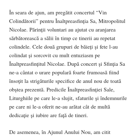
În seara de ajun, am pregătit concertul “Vin
Colindătorii” pentru Înaltpreasfinția Sa, Mitropolitul
Nicolae. Părinții voluntari au ajutat cu aranjarea
sărbătorească a sălii în timp ce tinerii au repetat
colindele. Cele două grupuri de băieți și fete l-au
colindat și sorcovit cu mult entuziasm pe
Înaltpreasfințitul Nicolae. După concert și Sfinția Sa
ne-a cântat o urare populară foarte frumoasă fiind
însoțit la strigăturile specifice de anul nou de toată
obștea prezentă. Predicile Înaltpreasfinției Sale,
Liturghiile pe care le-a slujit, sfaturile și îndemnurile
pe care ni le-a oferit ne-au arătat cât de multă
dedicație și iubire are față de tineri.
De asemenea, în Ajunul Anului Nou, am citit