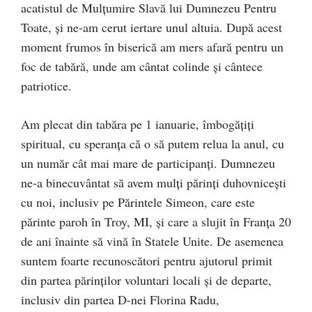
acatistul de Mulțumire Slavă lui Dumnezeu Pentru
Toate, și ne-am cerut iertare unul altuia. După acest
moment frumos în biserică am mers afară pentru un
foc de tabără, unde am cântat colinde și cântece
patriotice.
Am plecat din tabăra pe 1 ianuarie, îmbogățiți
spiritual, cu speranța că o să putem relua la anul, cu
un număr cât mai mare de participanți. Dumnezeu
ne-a binecuvântat să avem mulți părinți duhovnicești
cu noi, inclusiv pe Părintele Simeon, care este
părinte paroh în Troy, MI, și care a slujit în Franța 20
de ani înainte să vină în Statele Unite. De asemenea
suntem foarte recunoscători pentru ajutorul primit
din partea părinților voluntari locali și de departe,
inclusiv din partea D-nei Florina Radu,