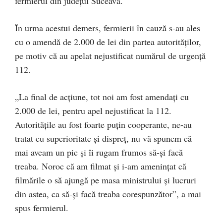
fermierul din județul Suceava.
În urma acestui demers, fermierii în cauză s-au ales
cu o amendă de 2.000 de lei din partea autorităților,
pe motiv că au apelat nejustificat numărul de urgență
112.
„La final de acțiune, tot noi am fost amendați cu
2.000 de lei, pentru apel nejustificat la 112.
Autoritățile au fost foarte puțin cooperante, ne-au
tratat cu superioritate și dispreț, nu vă spunem că
mai aveam un pic și îi rugam frumos să-și facă
treaba. Noroc că am filmat și i-am amenințat că
filmările o să ajungă pe masa ministrului și lucruri
din astea, ca să-și facă treaba corespunzător”, a mai
spus fermierul.