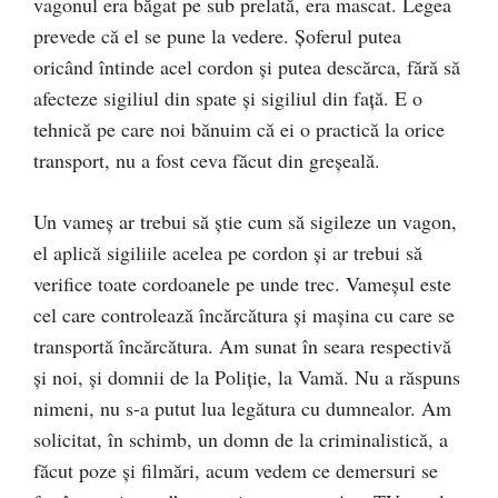
vagonul era băgat pe sub prelată, era mascat. Legea
prevede că el se pune la vedere. Șoferul putea
oricând întinde acel cordon și putea descărca, fără să
afecteze sigiliul din spate și sigiliul din față. E o
tehnică pe care noi bănuim că ei o practică la orice
transport, nu a fost ceva făcut din greșeală.
Un vameș ar trebui să știe cum să sigileze un vagon,
el aplică sigiliile acelea pe cordon și ar trebui să
verifice toate cordoanele pe unde trec. Vameșul este
cel care controlează încărcătura și mașina cu care se
transportă încărcătura. Am sunat în seara respectivă
și noi, și domnii de la Poliție, la Vamă. Nu a răspuns
nimeni, nu s-a putut lua legătura cu dumnealor. Am
solicitat, în schimb, un domn de la criminalistică, a
făcut poze și filmări, acum vedem ce demersuri se