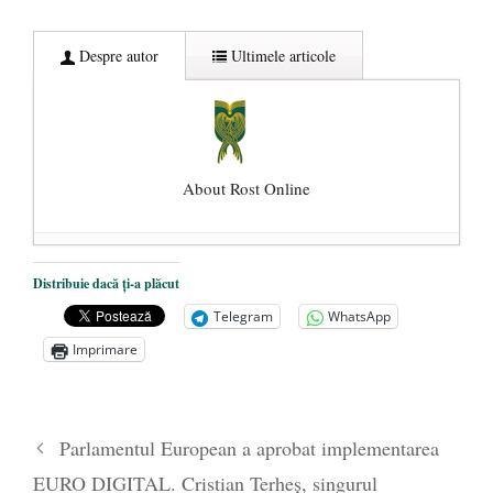
Despre autor
Ultimele articole
About Rost Online
Dezvăluiri cutremurătoare despre
Distribuie dacă ți-a plăcut
președintele Ucrainei, Volodymyr
Telegram
WhatsApp
Zelensky
- 13 mai 2026
Imprimare
Statul care servește Națiunea
- 21 aprilie
2026
Legea Vexler produce efecte. Bustul
Parlamentul European a aprobat implementarea
poetului Octavian Goga, înlăturat din Iași
EURO DIGITAL. Cristian Terheș, singurul
- 16 aprilie 2026