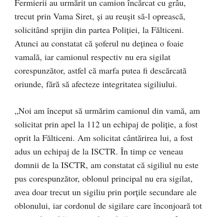
Fermierii au urmărit un camion încărcat cu grâu,
trecut prin Vama Siret, și au reușit să-l oprească,
solicitând sprijin din partea Poliției, la Fălticeni.
Atunci au constatat că șoferul nu deținea o foaie
vamală, iar camionul respectiv nu era sigilat
corespunzător, astfel că marfa putea fi descărcată
oriunde, fără să afecteze integritatea sigiliului.
„Noi am început să urmărim camionul din vamă, am
solicitat prin apel la 112 un echipaj de poliție, a fost
oprit la Fălticeni. Am solicitat cântărirea lui, a fost
adus un echipaj de la ISCTR. În timp ce veneau
domnii de la ISCTR, am constatat că sigiliul nu este
pus corespunzător, oblonul principal nu era sigilat,
avea doar trecut un sigiliu prin porțile secundare ale
oblonului, iar cordonul de sigilare care înconjoară tot