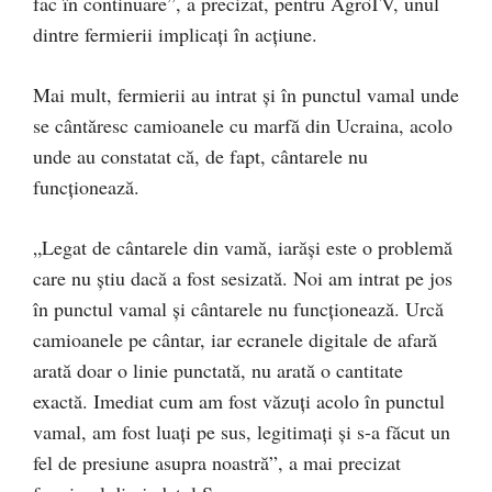
fac în continuare”, a precizat, pentru AgroTV, unul
dintre fermierii implicați în acțiune.
Mai mult, fermierii au intrat și în punctul vamal unde
se cântăresc camioanele cu marfă din Ucraina, acolo
unde au constatat că, de fapt, cântarele nu
funcționează.
„Legat de cântarele din vamă, iarăși este o problemă
care nu știu dacă a fost sesizată. Noi am intrat pe jos
în punctul vamal și cântarele nu funcționează. Urcă
camioanele pe cântar, iar ecranele digitale de afară
arată doar o linie punctată, nu arată o cantitate
exactă. Imediat cum am fost văzuți acolo în punctul
vamal, am fost luați pe sus, legitimați și s-a făcut un
fel de presiune asupra noastră”, a mai precizat