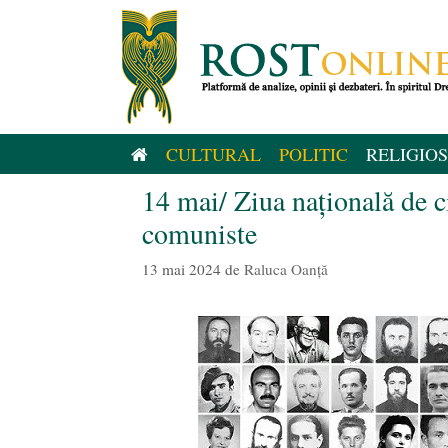
Sari
la
conținut
CULTURAL
POLITIC
RELIGIOS
14 mai/ Ziua națională de ci
comuniste
13 mai 2024
de
Raluca Oanță