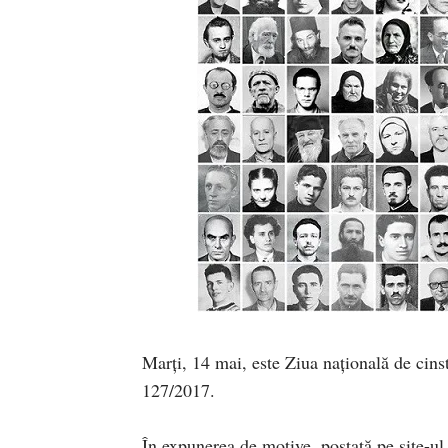
Marți, 14 mai, este Ziua națională de cins
127/2017.
În expunerea de motive, postată pe site-u