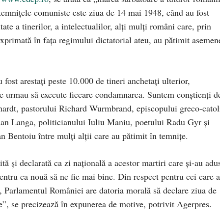
n temniţele comuniste este ziua de 14 mai 1948, când au fost
e a tinerilor, a intelectualilor, alţi mulţi români care, prin
exprimată în faţa regimului dictatorial ateu, au pătimit asemen
ost arestaţi peste 10.000 de tineri anchetaţi ulterior,
nde urmau să execute fiecare condamnarea. Suntem conştienţi d
hardt, pastorului Richard Wurmbrand, episcopului greco-catol
lian Langa, politicianului Iuliu Maniu, poetului Radu Gyr şi
 Bentoiu între mulţi alţii care au pătimit în temniţe.
tă şi declarată ca zi naţională a acestor martiri care şi-au adu
i pentru ca nouă să ne fie mai bine. Din respect pentru cei care 
ce, Parlamentul României are datoria morală să declare ziua de
e”, se precizează în expunerea de motive, potrivit Agerpres.