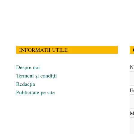
INFORMATII UTILE
Despre noi
N
Termeni și condiții
Redacția
E
Publicitate pe site
M