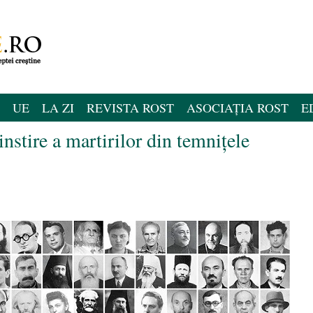
UE
LA ZI
REVISTA ROST
ASOCIAȚIA ROST
E
nstire a martirilor din temnițele