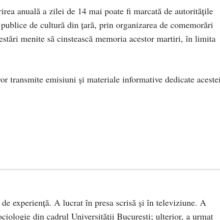
rea anuală a zilei de 14 mai poate fi marcată de autorităţile
le publice de cultură din ţară, prin organizarea de comemorări
estări menite să cinstească memoria acestor martiri, în limita
 vor transmite emisiuni şi materiale informative dedicate aceste
 de experiență. A lucrat în presa scrisă și în televiziune. A
ciologie din cadrul Universității București; ulterior, a urmat