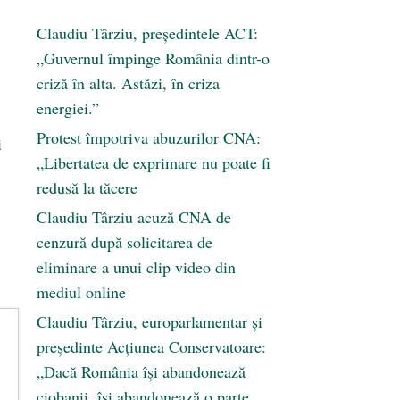
Claudiu Târziu, președintele ACT:
„Guvernul împinge România dintr-o
criză în alta. Astăzi, în criza
energiei.”
Protest împotriva abuzurilor CNA:
i
„Libertatea de exprimare nu poate fi
redusă la tăcere
Claudiu Târziu acuză CNA de
cenzură după solicitarea de
eliminare a unui clip video din
mediul online
Claudiu Târziu, europarlamentar și
președinte Acțiunea Conservatoare:
„Dacă România își abandonează
ciobanii, își abandonează o parte