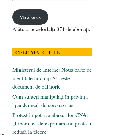
email
Mă abonez
Alătură-te celorlalți 371 de abonați.
CELE MAI CITITE
Ministerul de Interne: Noua carte de
identitate fără cip NU este
document de călătorie
Cum sunteți manipulați în privința
”pandemiei” de coronavirus
Protest împotriva abuzurilor CNA:
„Libertatea de exprimare nu poate fi
redusă la tăcere
lor