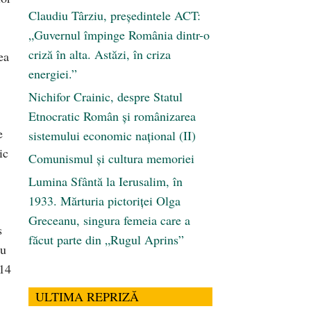
Claudiu Târziu, președintele ACT:
„Guvernul împinge România dintr-o
criză în alta. Astăzi, în criza
ea
energiei.”
Nichifor Crainic, despre Statul
Etnocratic Român şi românizarea
e
sistemului economic naţional (II)
ic
Comunismul şi cultura memoriei
Lumina Sfântă la Ierusalim, în
1933. Mărturia pictoriței Olga
Greceanu, singura femeia care a
s
făcut parte din „Rugul Aprins”
au
 14
ULTIMA REPRIZĂ