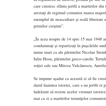
care cinstesc sfânta jertfă a martirilor di
arestaţi de regimul comunist marea majoritat
exemplul de neascultare şi reală libertate 
primilor creştini”.
„În acea noapte de 14 spre 15 mai 1948 au f
condamnaţi şi repartizaţi în puşcăriile u
nume mari ca ale părintelui Nicolae Stein
Iuliu Hosu, părintelui greco-catolic Tertu
soţiei sale sau Mircea Vulcănescu, Aurelian
Se impune aşadar ca această zi să fie cinsti
darul înaintea istoriei, care s-au jertfit e
îndrăznit să reziste acelor vremuri istori
mai ca zi a martirilor temniţelor comunist