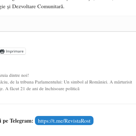
ie și Dezvoltare Comunitară.
a Mănăstirea „Sfânta Ana” Rohia. Părintele Nicolae Steinhardt,
- 29 iulie 2024
ot mai aproape de autorizare pentru comercializare în UE
- 28
Imprimare
Voicescu, pomenit, duminică, la Mănăstirea Cernica
- 27 iulie
ăruia dintre noi!
ciu, de la tribuna Parlamentului: Un simbol al României. A mărturisit
. A făcut 21 de ani de închisoare politică
și pe Telegram:
https://t.me/RevistaRost