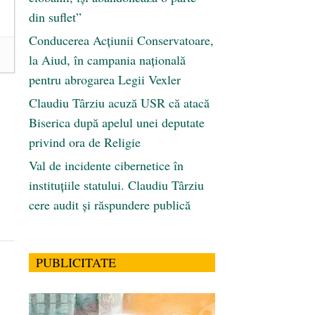
din suflet”
Conducerea Acțiunii Conservatoare,
la Aiud, în campania națională
pentru abrogarea Legii Vexler
Claudiu Târziu acuză USR că atacă
Biserica după apelul unei deputate
privind ora de Religie
Val de incidente cibernetice în
instituțiile statului. Claudiu Târziu
cere audit și răspundere publică
PUBLICITATE