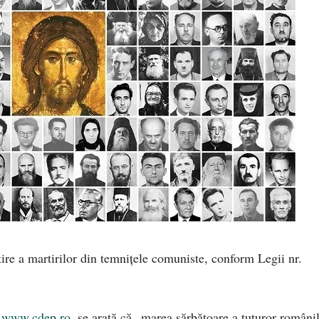
tire a martirilor din temnițele comuniste, conform Legii nr.
l
www.cdep.ro
, se arată că „marea sărbătoare a tuturor români