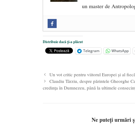
un master de Antropolog
Zilele Culturii și Spiritualității l
comemorat la 102 ani de la naștere
„Carnea cultivată” în laborator, t
Distribuie dacă ți-a plăcut
iulie 2024
Telegram
WhatsApp
Părintele mărturisitor Constantin 
2024
Un vot critic pentru viitorul Europei și al fiec
Claudiu Târziu, despre părintele Gheorghe Cal
credința în Dumnezeu, până la ultimele consecințe
Ne puteți urmări 