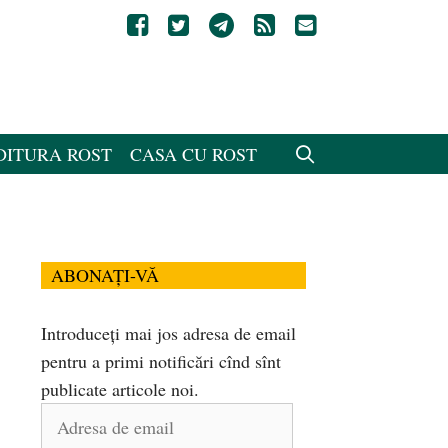
DITURA ROST
CASA CU ROST
ABONAȚI-VĂ
Introduceți mai jos adresa de email
pentru a primi notificări cînd sînt
publicate articole noi.
Adresa
de