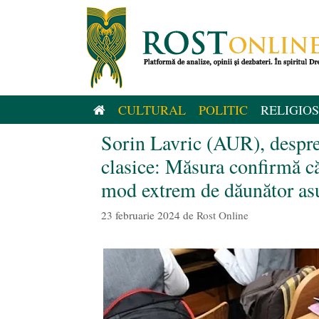
Sari
la
conținut
CULTURAL
POLITIC
RELIGIOS
Sorin Lavric (AUR), despre 
clasice: Măsura confirmă că
mod extrem de dăunător asup
23 februarie 2024
de
Rost Online