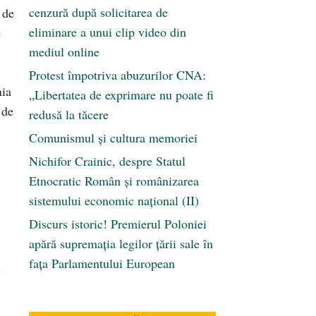
cenzură după solicitarea de
 de
eliminare a unui clip video din
e
mediul online
Protest împotriva abuzurilor CNA:
nia
„Libertatea de exprimare nu poate fi
 de
redusă la tăcere
Comunismul şi cultura memoriei
Nichifor Crainic, despre Statul
Etnocratic Român şi românizarea
sistemului economic naţional (II)
Discurs istoric! Premierul Poloniei
apără supremația legilor țării sale în
fața Parlamentului European
i