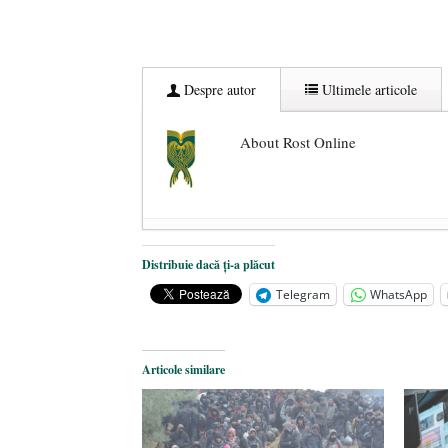
Despre autor
Ultimele articole
About Rost Online
Dezvăluiri cutremurătoare despre 
Distribuie dacă ți-a plăcut
Statul care servește Națiunea
- 21 
Telegram
WhatsApp
Legea Vexler produce efecte. Bustu
Articole similare