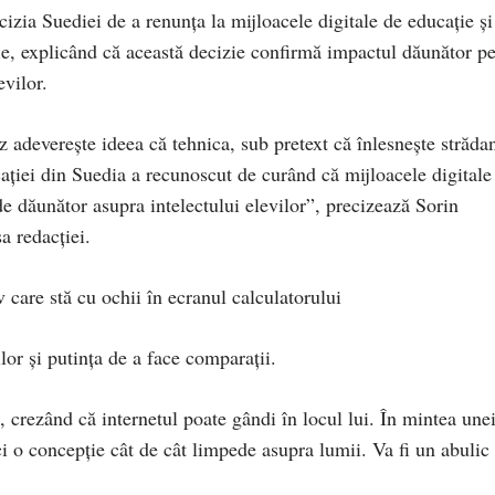
izia Suediei de a renunța la mijloacele digitale de educație și
afie, explicând că această decizie confirmă impactul dăunător p
evilor.
 adeverește ideea că tehnica, sub pretext că înlesnește străda
cației din Suedia a recunoscut de curând că mijloacele digitale
de dăunător asupra intelectului elevilor”, precizează Sorin
a redacției.
v care stă cu ochii în ecranul calculatorului
ilor și putința de a face comparații.
, crezând că internetul poate gândi în locul lui. În mintea une
 o concepție cât de cât limpede asupra lumii. Va fi un abulic