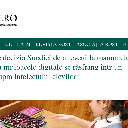
UE
LA ZI
REVISTA ROST
ASOCIAȚIA ROST
E
decizia Suediei de a reveni la manualel
 mijloacele digitale se răsfrâng într-un
ra intelectului elevilor