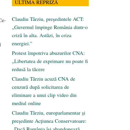
ULTIMA REPRIZĂ
Claudiu Târziu, președintele ACT:
Ce-
„Guvernul împinge România dintr-o
criză în alta. Astăzi, în criza
energiei.”
l
Protest împotriva abuzurilor CNA:
„Libertatea de exprimare nu poate fi
redusă la tăcere
Claudiu Târziu acuză CNA de
cenzură după solicitarea de
eliminare a unui clip video din
mediul online
Claudiu Târziu, europarlamentar și
președinte Acțiunea Conservatoare:
„Dacă România își abandonează