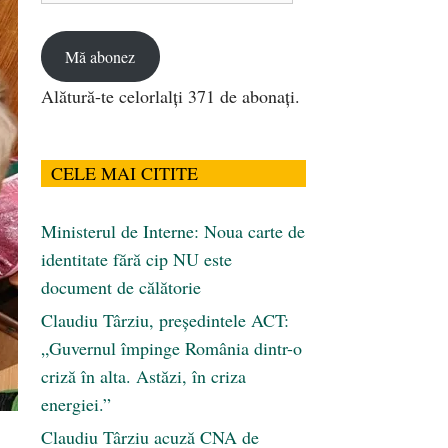
email
Mă abonez
Alătură-te celorlalți 371 de abonați.
CELE MAI CITITE
Ministerul de Interne: Noua carte de
identitate fără cip NU este
document de călătorie
Claudiu Târziu, președintele ACT:
„Guvernul împinge România dintr-o
criză în alta. Astăzi, în criza
energiei.”
Claudiu Târziu acuză CNA de