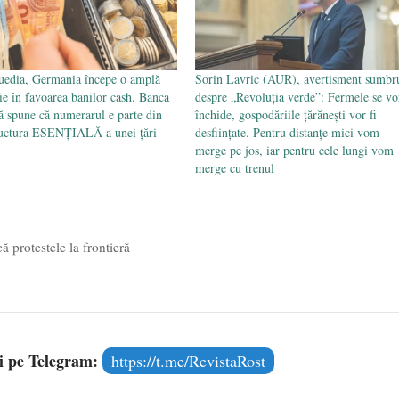
edia, Germania începe o amplă
Sorin Lavric (AUR), avertisment sumbr
e în favoarea banilor cash. Banca
despre „Revoluția verde”: Fermele se vo
ă spune că numerarul e parte din
închide, gospodăriile țărănești vor fi
ructura ESENȚIALĂ a unei țări
desființate. Pentru distanțe mici vom
merge pe jos, iar pentru cele lungi vom
merge cu trenul
ă protestele la frontieră
și pe Telegram:
https://t.me/RevistaRost