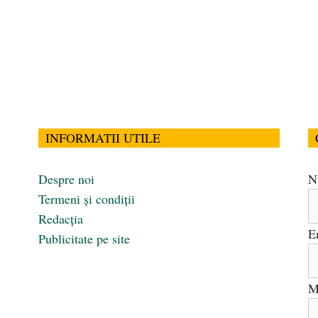
INFORMATII UTILE
Despre noi
N
Termeni și condiții
Redacția
E
Publicitate pe site
M