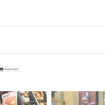
președintele Ucrainei, Volodymyr Zelensky
- 13 mai 2026
aprilie 2026
Imprimare
l poetului Octavian Goga, înlăturat din Iași
- 16 aprilie 2026