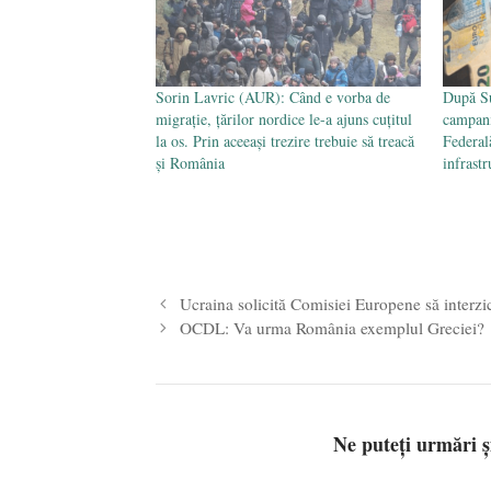
Sorin Lavric (AUR): Când e vorba de
După Su
migrație, țărilor nordice le-a ajuns cuțitul
campani
la os. Prin aceeași trezire trebuie să treacă
Federal
și România
infrast
Ucraina solicită Comisiei Europene să interzic
OCDL: Va urma România exemplul Greciei?
Ne puteți urmări 