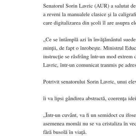
Senatorul Sorin Lavric (AUR) a salutat dec
a reveni la manualele clasice și la caligr
care digitalizarea din școli îl are asupra el
„Ce se întâmplă azi în învățământul suedez
minții, de fapt o înrobește. Ministrul Edu
instrucție se răsfrâng într-un mod extrem 
Lavric, într-un comunicat tranmis pe adres
Potrivit senatorului Sorin Lavric, unui ele
îi va lipsi gândirea abstractă, coerența ide
„Într-un cuvânt, va fi un semidoct cu ifose
asemenea momâi nu se va cristaliza în veci
fără busolă în viață.