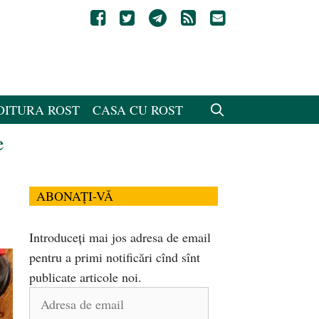
DITURA ROST
CASA CU ROST
e
ABONAȚI-VĂ
Introduceți mai jos adresa de email
pentru a primi notificări cînd sînt
publicate articole noi.
Adresa
de