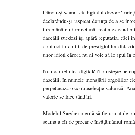
Dându-și seama că digitalul doboară mințil
declarându-și răspicat dorința de a se înto
i în mână nu-i minciună, mai ales când mir
dascălii suedezi își apără reputația, căci 
dobitoci infantili, de prestigiul lor didacti
unor idioți cărora nu ai voie să le spui în 
Nu doar tehnica digitală îi prostește pe cop
dascălii, în numele menajării orgoliilor ele
perpetuează o contraselecție valorică. Analf
valoric se face țăndări.
Modelul Suediei merită să fie urmat de pro
seama a cît de precar e învățământul româ