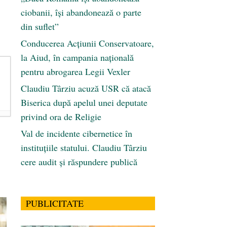
ciobanii, își abandonează o parte
din suflet”
Conducerea Acțiunii Conservatoare,
la Aiud, în campania națională
pentru abrogarea Legii Vexler
Claudiu Târziu acuză USR că atacă
Biserica după apelul unei deputate
privind ora de Religie
Val de incidente cibernetice în
instituțiile statului. Claudiu Târziu
cere audit și răspundere publică
PUBLICITATE