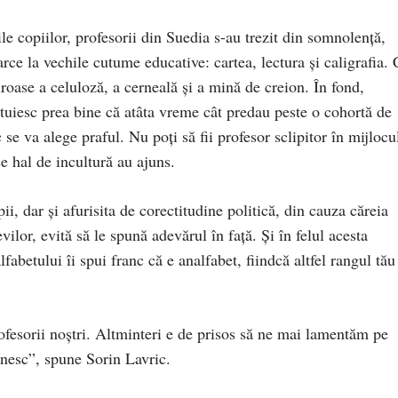
e copiilor, profesorii din Suedia s-au trezit din somnolență,
arce la vechile cutume educative: cartea, lectura și caligrafia. 
oase a celuloză, a cerneală și a mină de creion. În fond,
intuiesc prea bine că atâta vreme cât predau peste o cohortă de
c se va alege praful. Nu poți să fii profesor sclipitor în mijlocu
ce hal de incultură au ajuns.
ii, dar și afurisita de corectitudine politică, din cauza căreia
vilor, evită să le spună adevărul în față. Și în felul acesta
abetului îi spui franc că e analfabet, fiindcă altfel rangul tău
fesorii noștri. Altminteri e de prisos să ne mai lamentăm pe
nesc”, spune Sorin Lavric.