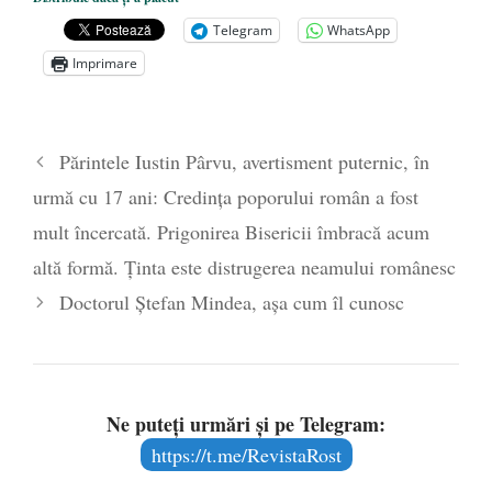
președintele Ucrainei, Volodymyr
Telegram
WhatsApp
Zelensky
- 13 mai 2026
Imprimare
Statul care servește Națiunea
- 21 aprilie
2026
Legea Vexler produce efecte. Bustul
Părintele Iustin Pârvu, avertisment puternic, în
poetului Octavian Goga, înlăturat din Iași
urmă cu 17 ani: Credința poporului român a fost
- 16 aprilie 2026
mult încercată. Prigonirea Bisericii îmbracă acum
altă formă. Ținta este distrugerea neamului românesc
Doctorul Ștefan Mindea, așa cum îl cunosc
Ne puteți urmări și pe Telegram:
https://t.me/RevistaRost