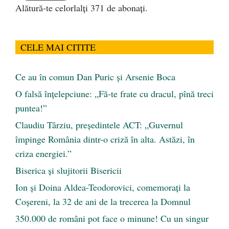
Alătură-te celorlalți 371 de abonați.
CELE MAI CITITE
Ce au în comun Dan Puric şi Arsenie Boca
O falsă înțelepciune: „Fă-te frate cu dracul, pînă treci
puntea!”
Claudiu Târziu, președintele ACT: „Guvernul
împinge România dintr-o criză în alta. Astăzi, în
criza energiei.”
Biserica și slujitorii Bisericii
Ion și Doina Aldea-Teodorovici, comemorați la
Coșereni, la 32 de ani de la trecerea la Domnul
350.000 de români pot face o minune! Cu un singur