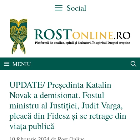
Sari
Social
la
conținut
MENIU
UPDATE/ Președinta Katalin
Novak a demisionat. Fostul
ministru al Justiției, Judit Varga,
pleacă din Fidesz și se retrage din
viața publică
10 februarie 2024
de
Rost Online