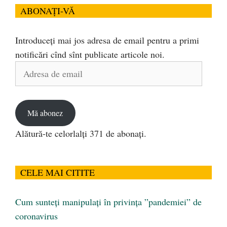
ABONAȚI-VĂ
Introduceți mai jos adresa de email pentru a primi
notificări cînd sînt publicate articole noi.
Adresa
de
email
Mă abonez
Alătură-te celorlalți 371 de abonați.
CELE MAI CITITE
Cum sunteți manipulați în privința ”pandemiei” de
coronavirus