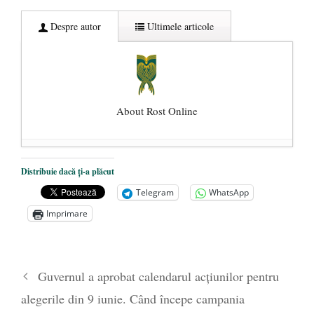
Despre autor
Ultimele articole
About Rost Online
Dezvăluiri cutremurătoare despre
Distribuie dacă ți-a plăcut
președintele Ucrainei, Volodymyr
Telegram
WhatsApp
Zelensky
- 13 mai 2026
Imprimare
Statul care servește Națiunea
- 21 aprilie
2026
Legea Vexler produce efecte. Bustul
Guvernul a aprobat calendarul acţiunilor pentru
poetului Octavian Goga, înlăturat din Iași
alegerile din 9 iunie. Când începe campania
- 16 aprilie 2026