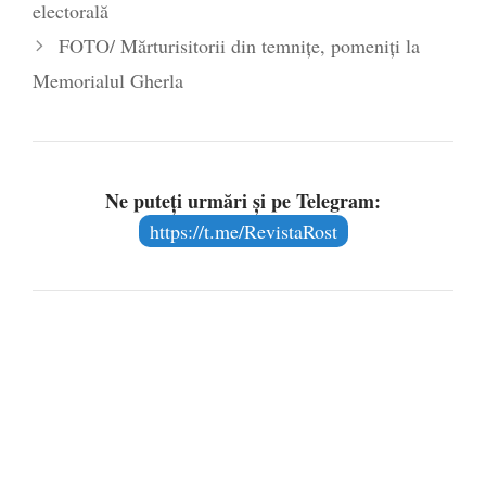
electorală
FOTO/ Mărturisitorii din temnițe, pomeniți la
Memorialul Gherla
Ne puteți urmări și pe Telegram:
https://t.me/RevistaRost