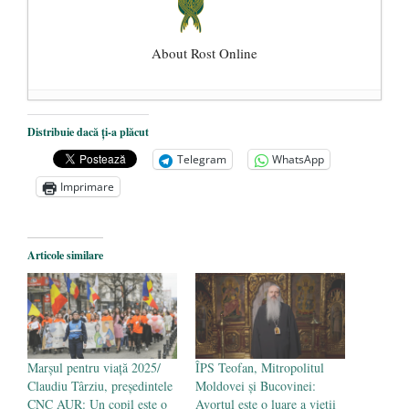
About Rost Online
Dezvăluiri cutremurătoare despre
Distribuie dacă ți-a plăcut
președintele Ucrainei, Volodymyr
Telegram
WhatsApp
Zelensky
- 13 mai 2026
Imprimare
Statul care servește Națiunea
- 21 aprilie
2026
Legea Vexler produce efecte. Bustul
Articole similare
poetului Octavian Goga, înlăturat din Iași
- 16 aprilie 2026
Marșul pentru viață 2025/
ÎPS Teofan, Mitropolitul
Claudiu Târziu, președintele
Moldovei și Bucovinei:
CNC AUR: Un copil este o
Avortul este o luare a vieții