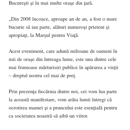
București și în mai multe orașe din țară.
„Din 2008 încoace, aproape an de an, a fost o mare
bucurie să iau parte, alături numeroși prieteni și
apropiați, la Marșul pentru Viață.
Acest eveniment, care adună milioane de oameni în
mii de orașe din întreaga lume, este una dintre cele
mai frumoase mărturisiri publice în apărarea a vieții
– dreptul nostru cel mai de preț.
Prin prezența fiecăruia dintre noi, cei vom lua parte
la această manifestare, vom arăta lumii întregi că
ocrotirea mamei și a pruncului este esențială pentru
ca societatea noastră să aibă un viitor.