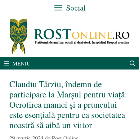
Sari
Social
la
conținut
MENIU
Claudiu Târziu, îndemn de
participare la Marșul pentru viață:
Ocrotirea mamei și a pruncului
este esențială pentru ca societatea
noastră să aibă un viitor
29 martie 2024
de
Rost Online