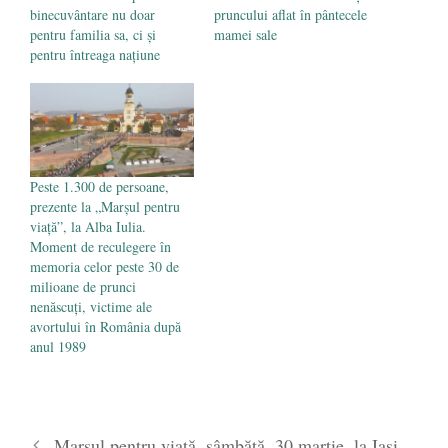
binecuvântare nu doar
pruncului aflat în pântecele
pentru familia sa, ci și
mamei sale
pentru întreaga națiune
Peste 1.300 de persoane,
prezente la „Marșul pentru
viață”, la Alba Iulia.
Moment de reculegere în
memoria celor peste 30 de
milioane de prunci
nenăscuți, victime ale
avortului în România după
anul 1989
Marșul pentru viață, sâmbătă, 30 martie, la Iași,