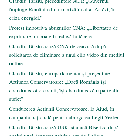
Claudiu Târziu, președintele ACT: „Guvernul
împinge România dintr-o criză în alta. Astăzi, în
criza energiei.”
Protest împotriva abuzurilor CNA: „Libertatea de
exprimare nu poate fi redusă la tăcere
Claudiu Târziu acuză CNA de cenzură după
solicitarea de eliminare a unui clip video din mediul
online
Claudiu Târziu, europarlamentar și președinte
Acțiunea Conservatoare: „Dacă România își
abandonează ciobanii, își abandonează o parte din
suflet”
Conducerea Acțiunii Conservatoare, la Aiud, în
campania națională pentru abrogarea Legii Vexler
Claudiu Târziu acuză USR că atacă Biserica după
apelul unei deputate privind ora de Religie