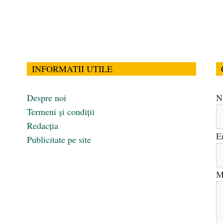
INFORMATII UTILE
Despre noi
N
Termeni și condiții
Redacția
E
Publicitate pe site
M