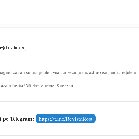
președintele Ucrainei, Volodymyr Zelensky
- 13 mai 2026
aprilie 2026
Imprimare
l poetului Octavian Goga, înlăturat din Iași
- 16 aprilie 2026
agnetică sau solară poate avea consecinţe dezastruoase pentru reţelele
istos a înviat! Vă dau o veste: Sunt viu!
și pe Telegram:
https://t.me/RevistaRost