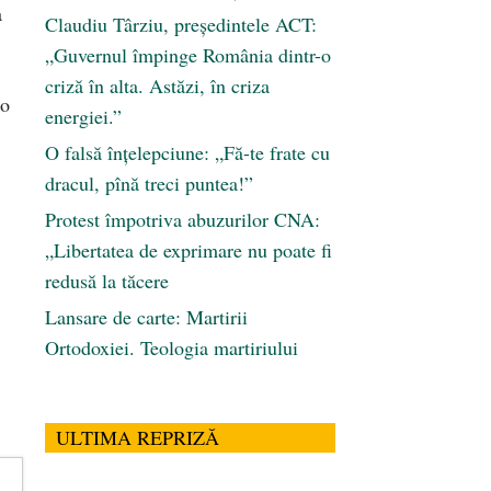
a
Claudiu Târziu, președintele ACT:
„Guvernul împinge România dintr-o
criză în alta. Astăzi, în criza
io
energiei.”
O falsă înțelepciune: „Fă-te frate cu
dracul, pînă treci puntea!”
Protest împotriva abuzurilor CNA:
„Libertatea de exprimare nu poate fi
redusă la tăcere
Lansare de carte: Martirii
Ortodoxiei. Teologia martiriului
ULTIMA REPRIZĂ