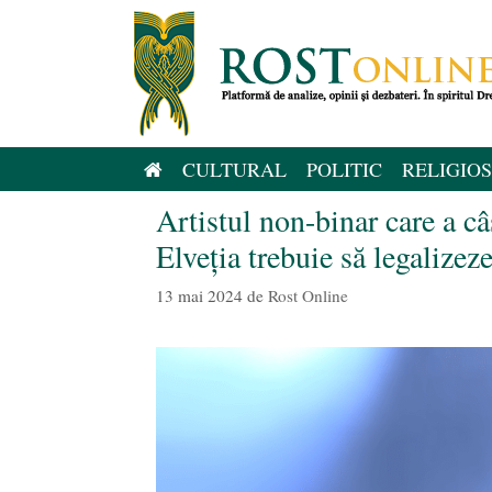
Sari
la
conținut
CULTURAL
POLITIC
RELIGIOS
Artistul non-binar care a c
Elveția trebuie să legalizeze
13 mai 2024
de
Rost Online