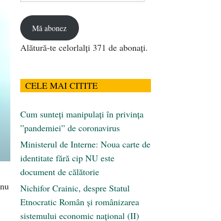
email
Mă abonez
Alătură-te celorlalți 371 de abonați.
CELE MAI CITITE
Cum sunteți manipulați în privința
”pandemiei” de coronavirus
Ministerul de Interne: Noua carte de
identitate fără cip NU este
document de călătorie
nu
Nichifor Crainic, despre Statul
Etnocratic Român şi românizarea
sistemului economic naţional (II)