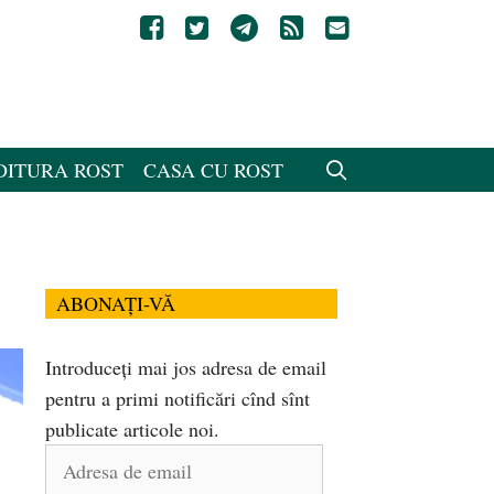
DITURA ROST
CASA CU ROST
ABONAȚI-VĂ
Introduceți mai jos adresa de email
pentru a primi notificări cînd sînt
publicate articole noi.
Adresa
de