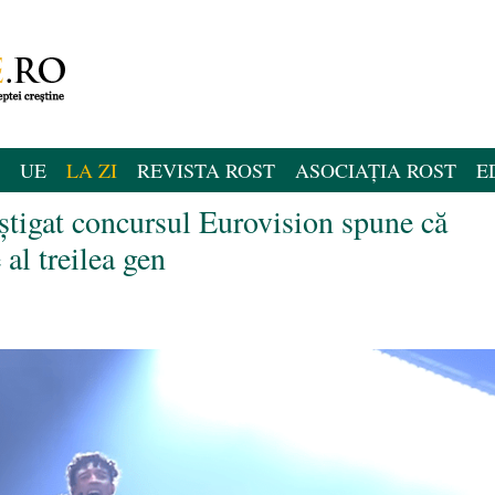
UE
LA ZI
REVISTA ROST
ASOCIAȚIA ROST
E
âștigat concursul Eurovision spune că
 al treilea gen