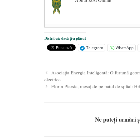
About Rost Online
Dezvăluiri cutremurătoare despre 
Distribuie dacă ți-a plăcut
Statul care servește Națiunea
- 21 
Telegram
WhatsApp
Legea Vexler produce efecte. Bustu
Asociaţia Energia Inteligentă: O furtună geom
electrice
Florin Piersic, mesaj de pe patul de spital: Hr
Ne puteți urmări 