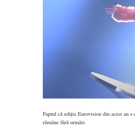
Faptul că ediția Eurovision din acest an s-
rămâne fără urmări.