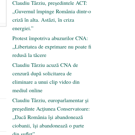
Claudiu Târziu, președintele ACT:
„Guvernul împinge România dintr-o
criză în alta. Astăzi, în criza
energiei.”
Protest împotriva abuzurilor CNA:
„Libertatea de exprimare nu poate fi
redusă la tăcere
Claudiu Târziu acuză CNA de
cenzură după solicitarea de
eliminare a unui clip video din
mediul online
Claudiu Târziu, europarlamentar și
președinte Acțiunea Conservatoare:
„Dacă România își abandonează
ciobanii, își abandonează o parte
din suflet”