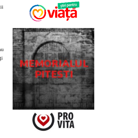
ii
au
ţi