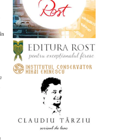
i
în
e
l
e