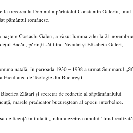
e la trecerea la Domnul a părintelui Constantin Galeriu, unul
 dat pământul românesc.
 naştere Costachi Galeri, a văzut lumina zilei la 21 noiembri
eţul Bacău, părinţii săi fiind Neculai şi Elisabeta Galeri,
comuna natală, în perioada 1930 – 1938 a urmat Seminarul „Sf
 Facultatea de Teologie din Bucureşti.
 Biserica Zlătari şi secretar de redacţie al săptămânalului
uţă, marele predicator bucureştean al epocii interbelice.
sa de licenţă intitulată „Îndumnezeirea omului” fiind realizată