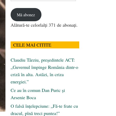
email
Mă abonez
Alătură-te celorlalți 371 de abonați.
CELE MAI CITITE
Claudiu Târziu, președintele ACT:
„Guvernul împinge România dintr-o
criză în alta. Astăzi, în criza
energiei.”
Ce au în comun Dan Puric şi
Arsenie Boca
O falsă înțelepciune: „Fă-te frate cu
dracul, pînă treci puntea!”