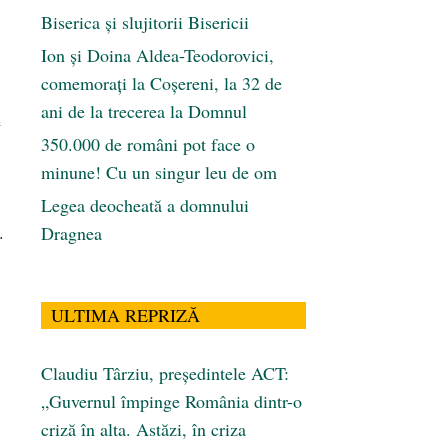
Biserica și slujitorii Bisericii
Ion și Doina Aldea-Teodorovici,
comemorați la Coșereni, la 32 de
ani de la trecerea la Domnul
e
350.000 de români pot face o
minune! Cu un singur leu de om
Legea deocheată a domnului
.
Dragnea
ULTIMA REPRIZĂ
Claudiu Târziu, președintele ACT:
„Guvernul împinge România dintr-o
criză în alta. Astăzi, în criza