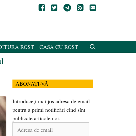
DITURA ROST
CASA CU ROST
ul
ABONAȚI-VĂ
Introduceți mai jos adresa de email
pentru a primi notificări cînd sînt
publicate articole noi.
Adresa
de