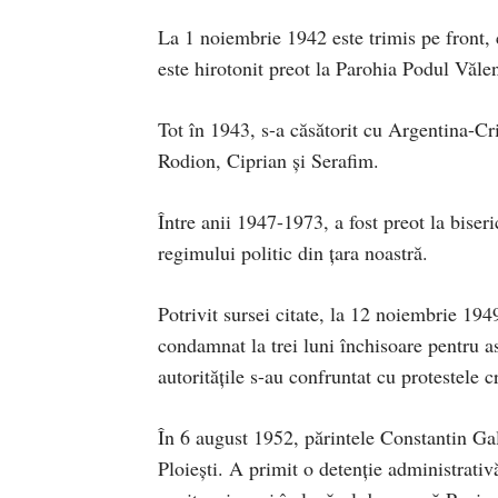
La 1 noiembrie 1942 este trimis pe front, c
este hirotonit preot la Parohia Podul Văle
Tot în 1943, s-a căsătorit cu Argentina-Cri
Rodion, Ciprian şi Serafim.
Între anii 1947-1973, a fost preot la biser
regimului politic din ţara noastră.
Potrivit sursei citate, la 12 noiembrie 1949
condamnat la trei luni închisoare pentru a
autoritățile s-au confruntat cu protestele c
În 6 august 1952, părintele Constantin Gale
Ploiești. A primit o detenție administrati