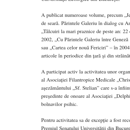
A publicat numeroase volume, precum „Jer
de seară. Părintele Galeriu în dialog cu 
„Tâlcuiri la mari praznice de peste an: 22
2002, „Cu Părintele Galeriu între Geneză 
sau „Cartea celor nouă Fericiri” – în 2004
articole în periodice din ţară şi din străină
A participat activ la activitatea unor orga
al Asociaţiei Filantropice Medicale „Chri
aşezământului „Sf. Stelian” care s-a înfiin
preşedinte de onoare al Asociaţiei „Delphi
bolnavilor psihic.
Pentru activitatea sa de excepţie a fost re
Premiul Senatului Universităţii din Bucureş