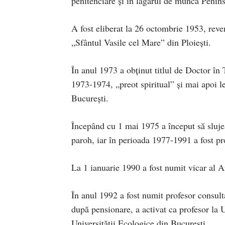
penitenciare şi în lagărul de muncă Peni
A fost eliberat la 26 octombrie 1953, reven
„Sfântul Vasile cel Mare” din Ploiești.
În anul 1973 a obţinut titlul de Doctor în 
1973-1974, „preot spiritual” şi mai apoi l
Bucureşti.
Începând cu 1 mai 1975 a început să slujea
paroh, iar în perioada 1977-1991 a fost pro
La 1 ianuarie 1990 a fost numit vicar al A
În anul 1992 a fost numit profesor consult
după pensionare, a activat ca profesor la U
Universităţii Ecologice din Bucureşti.