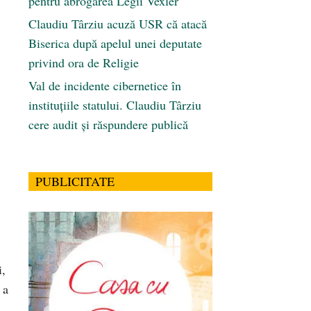
pentru abrogarea Legii Vexler
Claudiu Târziu acuză USR că atacă
Biserica după apelul unei deputate
privind ora de Religie
Val de incidente cibernetice în
instituțiile statului. Claudiu Târziu
cere audit și răspundere publică
PUBLICITATE
i,
 a