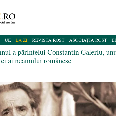
UE
LA ZI
REVISTA ROST
ASOCIAȚIA ROST
E
mnul a părintelui Constantin Galeriu, un
ici ai neamului românesc