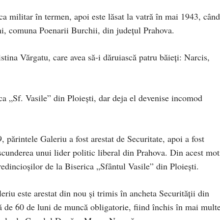
a militar în termen, apoi este lăsat la vatră în mai 1943, când
ni, comuna Poenarii Burchii, din județul Prahova.
stina Vărgatu, care avea să-i dăruiască patru băieţi: Narcis,
ica „Sf. Vasile” din Ploieşti, dar deja el devenise incomod
, părintele Galeriu a fost arestat de Securitate, apoi a fost
scunderea unui lider politic liberal din Prahova. Din acest mot
redincioșilor de la Biserica „Sfântul Vasile” din Ploiești.
riu este arestat din nou și trimis în ancheta Securității din
vă de 60 de luni de muncă obligatorie, fiind închis în mai mult