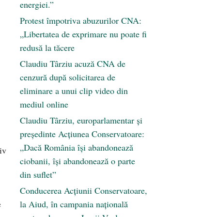
energiei.”
Protest împotriva abuzurilor CNA:
„Libertatea de exprimare nu poate fi
redusă la tăcere
Claudiu Târziu acuză CNA de
cenzură după solicitarea de
eliminare a unui clip video din
mediul online
Claudiu Târziu, europarlamentar și
președinte Acțiunea Conservatoare:
„Dacă România își abandonează
iv
ciobanii, își abandonează o parte
din suflet”
Conducerea Acțiunii Conservatoare,
e
la Aiud, în campania națională