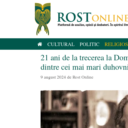
Sari
la
conținut
CULTURAL
POLITIC
RELIGIOS
21 ani de la trecerea la Do
dintre cei mai mari duhovn
9 august 2024
de
Rost Online