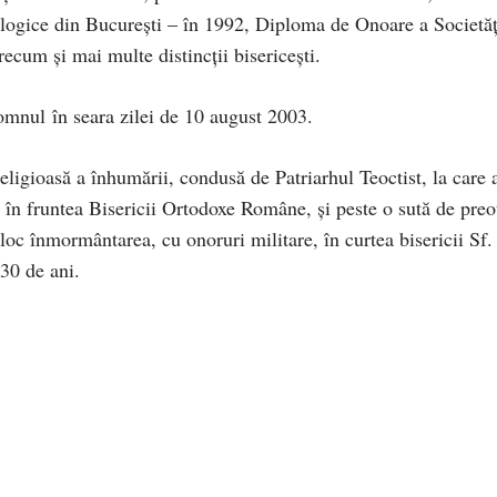
logice din Bucureşti – în 1992, Diploma de Onoare a Societăţ
cum şi mai multe distincţii bisericeşti.
omnul în seara zilei de 10 august 2003.
ligioasă a înhumării, condusă de Patriarhul Teoctist, la care 
ci în fruntea Bisericii Ortodoxe Române, şi peste o sută de preo
 loc înmormântarea, cu onoruri militare, în curtea bisericii Sf.
 30 de ani.