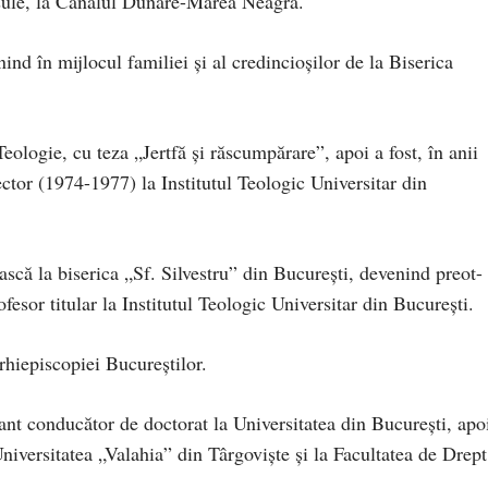
nsule, la Canalul Dunăre-Marea Neagră.
ind în mijlocul familiei și al credincioşilor de la Biserica
Teologie, cu teza „Jertfă şi răscumpărare”, apoi a fost, în anii
ector (1974-1977) la Institutul Teologic Universitar din
scă la biserica „Sf. Silvestru” din Bucureşti, devenind preot-
fesor titular la Institutul Teologic Universitar din Bucureşti.
rhiepiscopiei Bucureştilor.
ant conducător de doctorat la Universitatea din Bucureşti, apo
niversitatea „Valahia” din Târgovişte şi la Facultatea de Drept