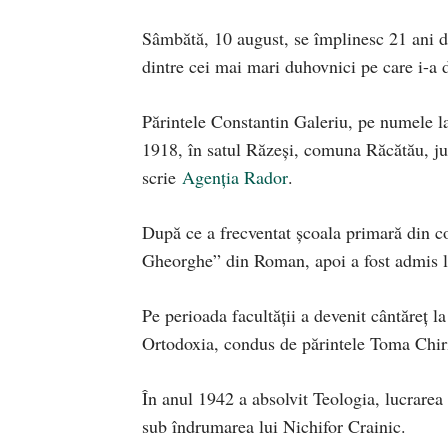
Sâmbătă, 10 august, se împlinesc 21 ani d
dintre cei mai mari duhovnici pe care i-a
Părintele Constantin Galeriu, pe numele la
1918, în satul Răzeşi, comuna Răcătău, jud
scrie
Agenția Rador
.
După ce a frecventat școala primară din 
Gheorghe” din Roman, apoi a fost admis la
Pe perioada facultăţii a devenit cântăreţ la
Ortodoxia, condus de părintele Toma Chiric
În anul 1942 a absolvit Teologia, lucrarea 
sub îndrumarea lui Nichifor Crainic.