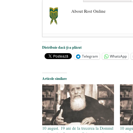
About Rost Online
Dezvăluiri cutremurătoare despre 
Distribuie dacă ți-a plăcut
Statul care servește Națiunea
- 21 
Telegram
WhatsApp
Legea Vexler produce efecte. Bustu
Articole similare
10 august. 19 ani de la trecerea la Domnul
10 augu