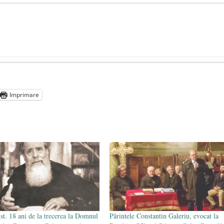
președintele Ucrainei, Volodymyr Zelensky
- 13 mai 2026
aprilie 2026
Imprimare
l poetului Octavian Goga, înlăturat din Iași
- 16 aprilie 2026
st. 18 ani de la trecerea la Domnul
Părintele Constantin Galeriu, evocat la