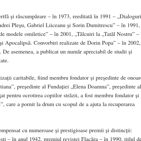
tfă şi răscumpărare – în 1973, reeditată în 1991 – „Dialogur
Andrei Pleşu, Gabriel Liiceanu şi Sorin Dumitrescu” – în 1991,
 de modele omiletice” – în 2001, „Tâlcuiri la „Tatăl Nostru” – 
şi Apocalipsă. Convorbiri realizate de Dorin Popa” – în 2002,
. De asemenea, a publicat un număr apreciabil de studii şi
tate.
nizaţii caritabile, fiind membru fondator şi preşedinte de onoar
stiana”, preşedinte al Fundaţiei „Elena Doamna”, preşedinte a
ţat pentru ocrotirea copiilor străzii, a fost membru fondator şi
”, care a pornit la drum cu scopul de a ajuta la recuperarea
compensat cu numeroase şi prestigioase premii şi distincţii:
ti – în anul 1942, premiul revistei Flacăra – în 1990, titlul d