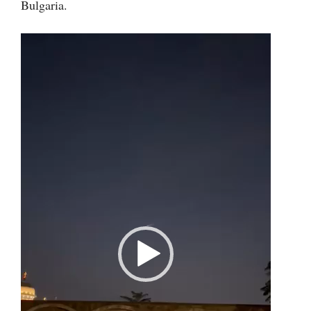
Bulgaria.
Player
video