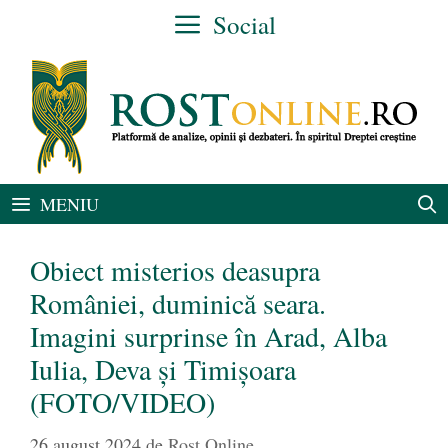
Sari
Social
la
conținut
MENIU
Obiect misterios deasupra
României, duminică seara.
Imagini surprinse în Arad, Alba
Iulia, Deva și Timișoara
(FOTO/VIDEO)
26 august 2024
de
Rost Online