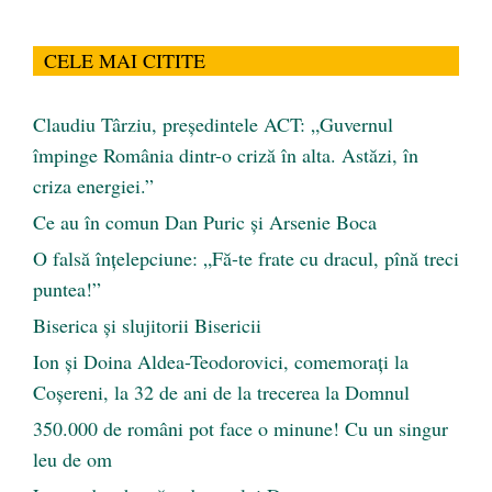
CELE MAI CITITE
Claudiu Târziu, președintele ACT: „Guvernul
împinge România dintr-o criză în alta. Astăzi, în
criza energiei.”
Ce au în comun Dan Puric şi Arsenie Boca
O falsă înțelepciune: „Fă-te frate cu dracul, pînă treci
puntea!”
Biserica și slujitorii Bisericii
Ion și Doina Aldea-Teodorovici, comemorați la
Coșereni, la 32 de ani de la trecerea la Domnul
350.000 de români pot face o minune! Cu un singur
leu de om