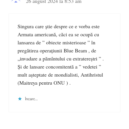
26 august 2024 la 8:53 am
Singura care știe despre ce e vorba este
Armata americană, căci ea se ocupă cu
lansarea de ” obiecte misterioase ” în
pregătirea operațiunii Blue Beam , de
„invadare a pămîntului cu extratereștri ” .
Și de lansare concomitentă a ” vedetei ”
mult așteptate de mondialisti, Antihristul
(Maitreya pentru ONU ) .
Încarc...