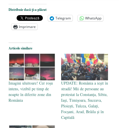
Dezvăluiri cutremurătoare despre
Distribuie dacă ți-a plăcut
președintele Ucrainei, Volodymyr
Telegram
WhatsApp
Zelensky
- 13 mai 2026
Imprimare
Statul care servește Națiunea
- 21 aprilie
2026
Legea Vexler produce efecte. Bustul
Articole similare
poetului Octavian Goga, înlăturat din Iași
- 16 aprilie 2026
Imagini uluitoare! Cer roșu
UPDATE: România a ieșit în
intens, vizibil pe timp de
stradă! Mii de persoane au
noapte în diferite zone din
protestat la Constanța, Sibiu,
România
Iași, Timișoara, Suceava,
Ploiești, Tulcea, Galați,
Focșani, Arad, Brăila și în
Capitală