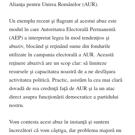
Alianța pentru Unirea Românilor (AUR).
Un exemplu recent și flagrant al acestui abuz este
modul în care Autoritatea Electorală Permanentă
(AEP) a interpretat legea în mod tendențios și
abuziv, blocând și reținând sume din fondurile
utilizate în campania electorală a AUR. Această
reținere abuzivă are un scop clar: să limiteze
resursele și capacitatea noastră de a ne desfășura
activitatea politică. Practic, asistăm la cea mai clară
dovadă de rea credință față de AUR și la un atac
direct asupra funcționării democratice a partidului
nostru.
Vom contesta acest abuz în instanță și suntem
încrezători că vom câștiga, dar problema majoră nu