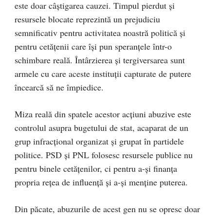
este doar câștigarea cauzei. Timpul pierdut și
resursele blocate reprezintă un prejudiciu
semnificativ pentru activitatea noastră politică și
pentru cetățenii care își pun speranțele într-o
schimbare reală. Întârzierea și tergiversarea sunt
armele cu care aceste instituții capturate de putere
încearcă să ne împiedice.
Miza reală din spatele acestor acțiuni abuzive este
controlul asupra bugetului de stat, acaparat de un
grup infracțional organizat și grupat în partidele
politice. PSD și PNL folosesc resursele publice nu
pentru binele cetățenilor, ci pentru a-și finanța
propria rețea de influență și a-și menține puterea.
Din păcate, abuzurile de acest gen nu se opresc doar