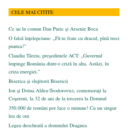
CELE MAI CITITE
Ce au în comun Dan Puric şi Arsenie Boca
O falsă înțelepciune: „Fă-te frate cu dracul, pînă treci
puntea!”
Claudiu Târziu, președintele ACT: „Guvernul
împinge România dintr-o criză în alta. Astăzi, în
criza energiei.”
Biserica și slujitorii Bisericii
Ion și Doina Aldea-Teodorovici, comemorați la
Coșereni, la 32 de ani de la trecerea la Domnul
350.000 de români pot face o minune! Cu un singur
leu de om
Legea deocheată a domnului Dragnea