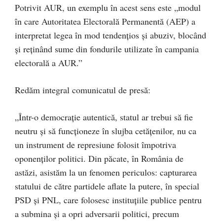
Potrivit AUR, un exemplu în acest sens este „modul
în care Autoritatea Electorală Permanentă (AEP) a
interpretat legea în mod tendențios și abuziv, blocând
și reținând sume din fondurile utilizate în campania
electorală a AUR.”
Redăm integral comunicatul de presă:
„Într-o democrație autentică, statul ar trebui să fie
neutru și să funcționeze în slujba cetățenilor, nu ca
un instrument de represiune folosit împotriva
oponenților politici. Din păcate, în România de
astăzi, asistăm la un fenomen periculos: capturarea
statului de către partidele aflate la putere, în special
PSD și PNL, care folosesc instituțiile publice pentru
a submina și a opri adversarii politici, precum