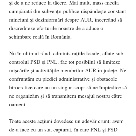
și de a ne reduce la tăcere. Mai mult, mass-media
cumpărată din subvenții publice răspândește constant
minciuni și dezinformări despre AUR, încercând să
discrediteze eforturile noastre de a aduce o
schimbare reală în România.
Nu în ultimul rând, administrațiile locale, aflate sub
controlul PSD și PNL, fac tot posibilul să limiteze
mișcările și activitățile membrilor AUR în județe. Ne
confruntăm cu piedici administrative și obstacole
birocratice care au un singur scop: să ne împiedice să
ne organizăm și să transmitem mesajul nostru către
oameni.
Toate aceste acțiuni dovedesc un adevăr crunt: avem
de-a face cu un stat capturat, în care PNL și PSD