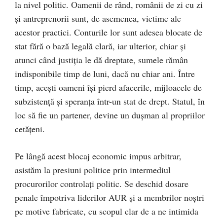
la nivel politic. Oamenii de rând, românii de zi cu zi
și antreprenorii sunt, de asemenea, victime ale
acestor practici. Conturile lor sunt adesea blocate de
stat fără o bază legală clară, iar ulterior, chiar și
atunci când justiția le dă dreptate, sumele rămân
indisponibile timp de luni, dacă nu chiar ani. Între
timp, acești oameni își pierd afacerile, mijloacele de
subzistență și speranța într-un stat de drept. Statul, în
loc să fie un partener, devine un dușman al propriilor
cetățeni.
Pe lângă acest blocaj economic impus arbitrar,
asistăm la presiuni politice prin intermediul
procurorilor controlați politic. Se deschid dosare
penale împotriva liderilor AUR și a membrilor noștri
pe motive fabricate, cu scopul clar de a ne intimida