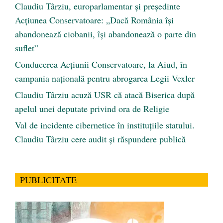
Claudiu Târziu, europarlamentar și președinte
Acțiunea Conservatoare: „Dacă România își
abandonează ciobanii, își abandonează o parte din
suflet”
Conducerea Acțiunii Conservatoare, la Aiud, în
campania națională pentru abrogarea Legii Vexler
Claudiu Târziu acuză USR că atacă Biserica după
apelul unei deputate privind ora de Religie
Val de incidente cibernetice în instituțiile statului.
Claudiu Târziu cere audit și răspundere publică
PUBLICITATE