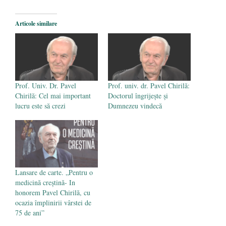
2026
Legea Vexler produce efecte. Bustul
Articole similare
poetului Octavian Goga, înlăturat din Iași
- 16 aprilie 2026
Prof. Univ. Dr. Pavel
Prof. univ. dr. Pavel Chirilă:
Chirilă: Cel mai important
Doctorul îngrijește și
lucru este să crezi
Dumnezeu vindecă
Lansare de carte. „Pentru o
medicină creștină- In
honorem Pavel Chirilă, cu
ocazia împlinirii vârstei de
75 de ani”