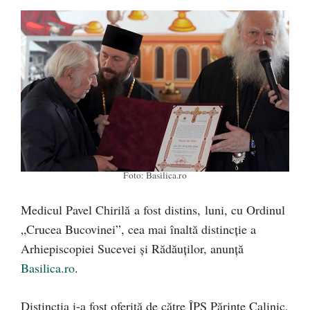
Foto: Basilica.ro
Medicul Pavel Chirilă a fost distins, luni, cu Ordinul
„Crucea Bucovinei”, cea mai înaltă distincție a
Arhiepiscopiei Sucevei și Rădăuților, anunță
Basilica.ro
.
Distincția i-a fost oferită de către ÎPS Părinte Calinic,