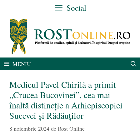
Sari
Social
la
conținut
MENIU
Medicul Pavel Chirilă a primit
„Crucea Bucovinei”, cea mai
înaltă distincție a Arhiepiscopiei
Sucevei și Rădăuților
8 noiembrie 2024
de
Rost Online