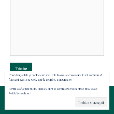
Trimite
Confidențialitate și cookie-uri: acest site folosește cookie-uri. Dacă continui să
folosești acest site web, ești de acord cu utilizarea lor.
Pentru a afla mai multe, inclusiv cum să controlezi cookie-urile, uită-te aici:
Politică cookie-uri
© 2002-2026 · Asociația ROST
Web hosting şi dezvoltare Wordpress:
Casa de WEB