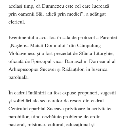
același timp, că Dumnezeu este cel care lucrează
prin oamenii Săi, adică prin medici”, a adăugat
clericul.
Evenimentul a avut loc în sala de protocol a Parohiei
„Nașterea Maicii Domnului” din Câmpulung
Moldovenesc și a fost precedat de Sfânta Liturghie,
oficiată de Episcopul vicar Damaschin Dorneanul al
Arhiepiscopiei Sucevei și Rădăuților, în biserica
parohială.
În cadrul întâlnirii au fost expuse propuneri, sugestii
și solicitări ale sectoarelor de resort din cadrul
Centrului eparhial Suceava privitoare la activitatea
parohiilor, fiind dezbătute probleme de ordin
pastoral, misionar, cultural, educațional și