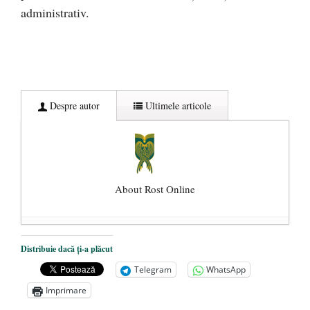
administrativ.
Despre autor
Ultimele articole
About Rost Online
Dezvăluiri cutremurătoare despre
Distribuie dacă ți-a plăcut
președintele Ucrainei, Volodymyr
Telegram
WhatsApp
Zelensky
- 13 mai 2026
Imprimare
Statul care servește Națiunea
- 21 aprilie