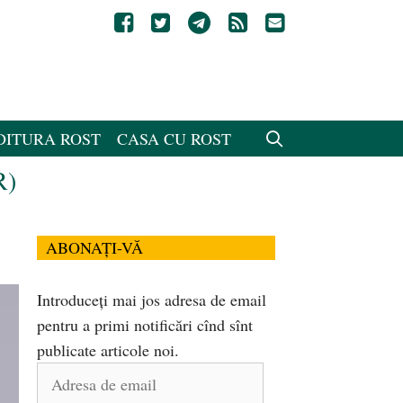
DITURA ROST
CASA CU ROST
R)
ABONAȚI-VĂ
Introduceți mai jos adresa de email
pentru a primi notificări cînd sînt
publicate articole noi.
Adresa
de