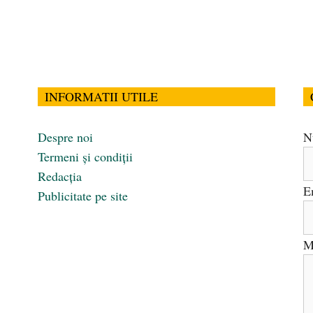
INFORMATII UTILE
Despre noi
N
Termeni și condiții
Redacția
E
Publicitate pe site
M