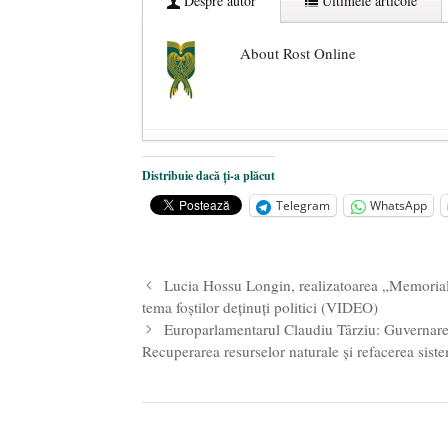
Despre autor
Ultimele articole
About Rost Online
Dezvăluiri cutremurătoare despre 
Distribuie dacă ți-a plăcut
Statul care servește Națiunea
- 21 
Telegram
WhatsApp
Legea Vexler produce efecte. Bustu
Lucia Hossu Longin, realizatoarea „Memorial
tema foștilor deținuți politici (VIDEO)
Europarlamentarul Claudiu Târziu: Guvernarea t
Recuperarea resurselor naturale și refacerea siste