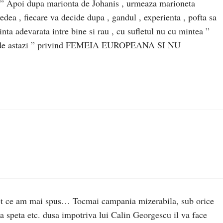
za ” Apoi dupa marionta de Johanis , urmeaza marioneta
a , fiecare va decide dupa , gandul , experienta , pofta sa
dinta adevarata intre bine si rau , cu sufletul nu cu mintea ”
te de astazi ” privind FEMEIA EUROPEANA SI NU
pet ce am mai spus… Tocmai campania mizerabila, sub orice
sa speta etc. dusa impotriva lui Calin Georgescu il va face