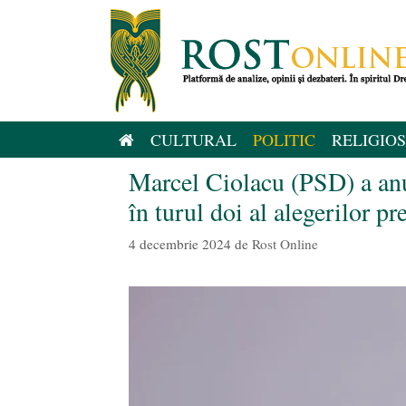
Sari
la
conținut
CULTURAL
POLITIC
RELIGIOS
Marcel Ciolacu (PSD) a anu
în turul doi al alegerilor pr
4 decembrie 2024
de
Rost Online