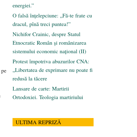
energiei.”
O falsă înțelepciune: „Fă-te frate cu
dracul, pînă treci puntea!”
Nichifor Crainic, despre Statul
Etnocratic Român şi românizarea
sistemului economic naţional (II)
Protest împotriva abuzurilor CNA:
„Libertatea de exprimare nu poate fi
 pe
redusă la tăcere
Lansare de carte: Martirii
e
Ortodoxiei. Teologia martiriului
ULTIMA REPRIZĂ