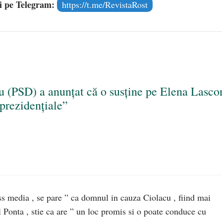
și pe Telegram:
https://t.me/RevistaRost
u (PSD) a anunțat că o susține pe Elena Lasco
 prezidențiale”
ss media , se pare ” ca domnul in cauza Ciolacu , fiind mai
l Ponta , stie ca are ” un loc promis si o poate conduce cu