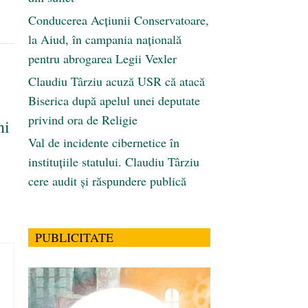
Conducerea Acțiunii Conservatoare,
la Aiud, în campania națională
pentru abrogarea Legii Vexler
Claudiu Târziu acuză USR că atacă
Biserica după apelul unei deputate
privind ora de Religie
ni
Val de incidente cibernetice în
instituțiile statului. Claudiu Târziu
cere audit și răspundere publică
PUBLICITATE