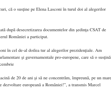
ri, că o susține pe Elena Lasconi în turul doi al alegerilor
luată după desecretizarea documentelor din ședința CSAT de
ierul României a participat.
i în cel de-al doilea tur al alegerilor prezidențiale. Am
parlamentare și guvernamentale pro-europene, care să o susțină
ecembrie
macină de 20 de ani și să ne concentrăm, împreună, pe un mar
 de dezvoltare europeană a României!”, a transmis Marcel