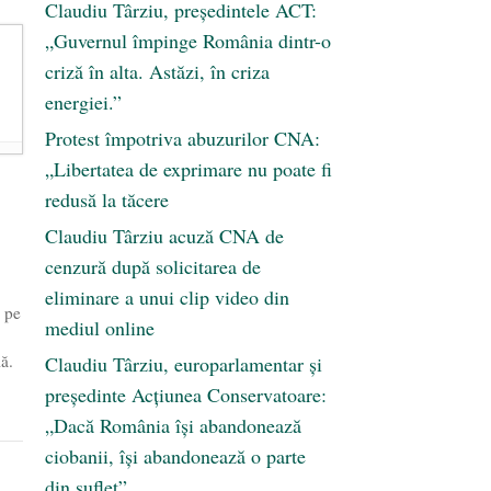
Claudiu Târziu, președintele ACT:
„Guvernul împinge România dintr-o
criză în alta. Astăzi, în criza
energiei.”
Protest împotriva abuzurilor CNA:
„Libertatea de exprimare nu poate fi
redusă la tăcere
Claudiu Târziu acuză CNA de
cenzură după solicitarea de
eliminare a unui clip video din
 pe
mediul online
ă.
Claudiu Târziu, europarlamentar și
președinte Acțiunea Conservatoare:
„Dacă România își abandonează
ciobanii, își abandonează o parte
din suflet”