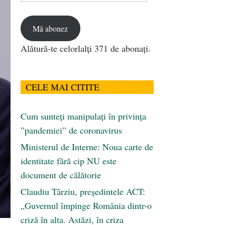
email
Mă abonez
Alătură-te celorlalți 371 de abonați.
CELE MAI CITITE
Cum sunteți manipulați în privința
”pandemiei” de coronavirus
Ministerul de Interne: Noua carte de
identitate fără cip NU este
document de călătorie
Claudiu Târziu, președintele ACT:
„Guvernul împinge România dintr-o
criză în alta. Astăzi, în criza