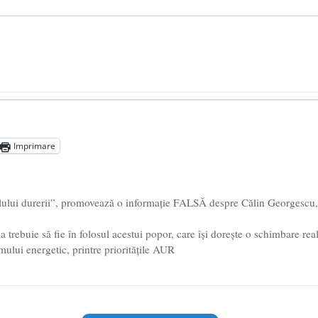
președintele Ucrainei, Volodymyr Zelensky
- 13 mai 2026
aprilie 2026
Imprimare
l poetului Octavian Goga, înlăturat din Iași
- 16 aprilie 2026
ului durerii”, promovează o informație FALSĂ despre Călin Georgescu,
rebuie să fie în folosul acestui popor, care își dorește o schimbare real
mului energetic, printre prioritățile AUR