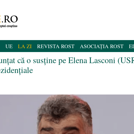
UE
LA ZI
REVISTA ROST
ASOCIAȚIA ROST
E
nțat că o susține pe Elena Lasconi (US
ezidențiale