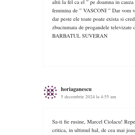
altii la fel ca el ” pe doamna in cau
feminina de ” VASCONI ” Dar vom vede
dar peste ele toate poate exista si cre
zbuciumata de progandele televiza
BARBATUL SUVERAN
horiaganescu
5 decembrie 2024 la 4:55 am
Sa-ti fie rusine, Marcel Ciolacu! Re
critica, in ultimul hal, de cea mai joa