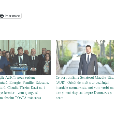
președintele Ucrainei, Volodymyr Zelensky
- 13 mai 2026
aprilie 2026
Imprimare
l poetului Octavian Goga, înlăturat din Iași
- 16 aprilie 2026
ățile AUR în noua sesiune
Ce vor românii? Senatorul Claudiu Târz
ntară: Energie, Familie, Educație,
(AUR): Oricât de mult s-ar dezlănțui
tură. Claudiu Târziu: Dacă nu-i
hoardele neomarxiste, noi vom vorbi ma
pe fermieri, vom ajunge să
tare și mai răspicat despre Dumnezeu și
ăm absolut TOATĂ mâncarea
neam!