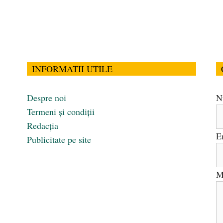
INFORMATII UTILE
Despre noi
N
Termeni și condiții
Redacția
E
Publicitate pe site
M