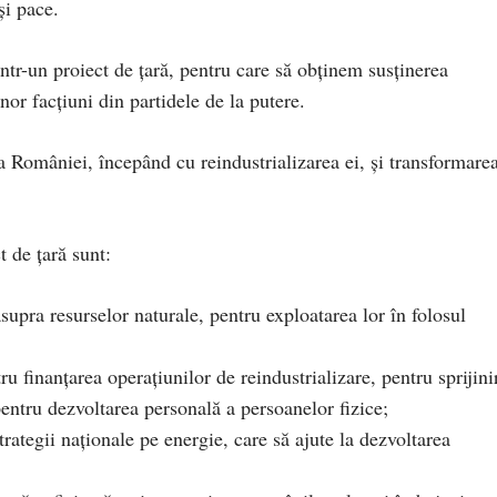
și pace.
tr-un proiect de țară, pentru care să obținem susținerea
nor facțiuni din partidele de la putere.
ia României, începând cu reindustrializarea ei, și transformarea
t de țară sunt:
upra resurselor naturale, pentru exploatarea lor în folosul
u finanțarea operațiunilor de reindustrializare, pentru sprijini
pentru dezvoltarea personală a persoanelor fizice;
ategii naționale pe energie, care să ajute la dezvoltarea