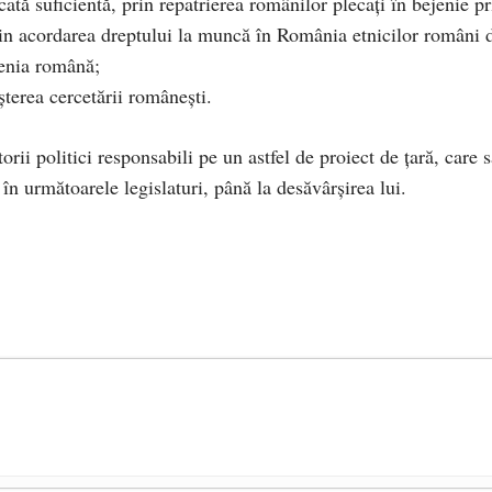
ată suficientă, prin repatrierea românilor plecați în bejenie pr
rin acordarea dreptului la muncă în România etnicilor români 
țenia română;
terea cercetării românești.
rii politici responsabili pe un astfel de proiect de țară, care 
t în următoarele legislaturi, până la desăvârșirea lui.