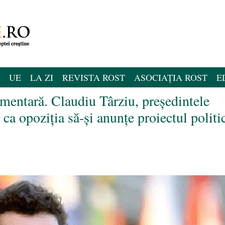
UE
LA ZI
REVISTA ROST
ASOCIAȚIA ROST
E
mentară. Claudiu Târziu, președintele
opoziția să-și anunțe proiectul politi