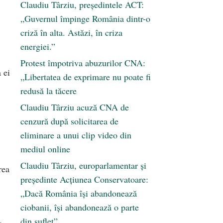
Claudiu Târziu, președintele ACT:
„Guvernul împinge România dintr-o
criză în alta. Astăzi, în criza
energiei.”
Protest împotriva abuzurilor CNA:
 ei
„Libertatea de exprimare nu poate fi
redusă la tăcere
Claudiu Târziu acuză CNA de
cenzură după solicitarea de
eliminare a unui clip video din
mediul online
Claudiu Târziu, europarlamentar și
rea
președinte Acțiunea Conservatoare:
„Dacă România își abandonează
ciobanii, își abandonează o parte
din suflet”