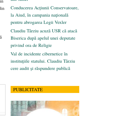
in
Conducerea Acțiunii Conservatoare,
din
la Aiud, în campania națională
pentru abrogarea Legii Vexler
Claudiu Târziu acuză USR că atacă
să
Biserica după apelul unei deputate
privind ora de Religie
Val de incidente cibernetice în
instituțiile statului. Claudiu Târziu
cere audit și răspundere publică
PUBLICITATE