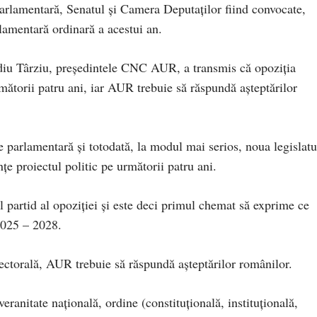
parlamentară, Senatul şi Camera Deputaţilor fiind convocate,
rlamentară ordinară a acestui an.
diu Târziu, președintele CNC AUR, a transmis că opoziția
rmătorii patru ani, iar AUR trebuie să răspundă așteptărilor
 parlamentară și totodată, la modul mai serios, noua legislatu
e proiectul politic pe următorii patru ani.
 partid al opoziției și este deci primul chemat să exprime ce
2025 – 2028.
ctorală, AUR trebuie să răspundă așteptărilor românilor.
eranitate națională, ordine (constituțională, instituțională,