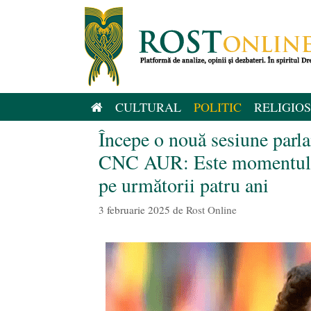
Sari
la
conținut
CULTURAL
POLITIC
RELIGIOS
Începe o nouă sesiune parla
CNC AUR: Este momentul ca 
pe următorii patru ani
3 februarie 2025
de
Rost Online