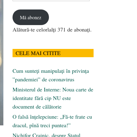
email
Mă abonez
Alătură-te celorlalți 371 de abonați.
CELE MAI CITITE
Cum sunteți manipulați în privința
”pandemiei” de coronavirus
Ministerul de Interne: Noua carte de
identitate fără cip NU este
document de călătorie
O falsă înțelepciune: „Fă-te frate cu
dracul, pînă treci puntea!”
Nichifor Crainic, despre Statul