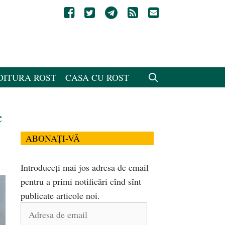
DITURA ROST
CASA CU ROST
c
ABONAȚI-VĂ
Introduceți mai jos adresa de email
pentru a primi notificări cînd sînt
publicate articole noi.
Adresa
de