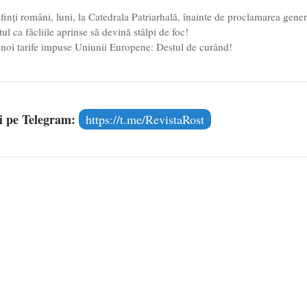
inți români, luni, la Catedrala Patriarhală, înainte de proclamarea gener
 ca făcliile aprinse să devină stâlpi de foc!
noi tarife impuse Uniunii Europene: Destul de curând!
și pe Telegram:
https://t.me/RevistaRost