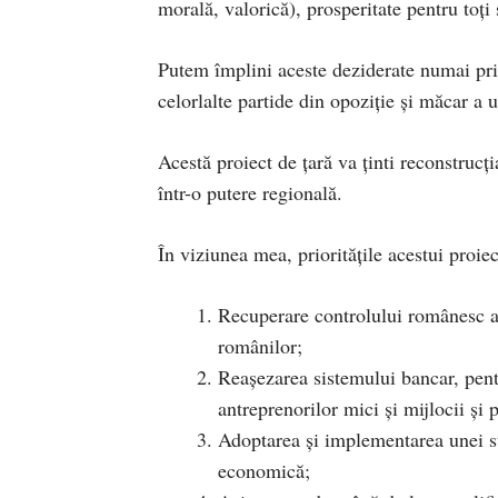
morală, valorică), prosperitate pentru toți 
Putem împlini aceste deziderate numai prin
celorlalte partide din opoziție și măcar a u
Acestă proiect de țară va ținti reconstrucț
într-o putere regională.
În viziunea mea, prioritățile acestui proiec
Recuperare controlului românesc as
românilor;
Reașezarea sistemului bancar, pentr
antreprenorilor mici și mijlocii și 
Adoptarea și implementarea unei str
economică;