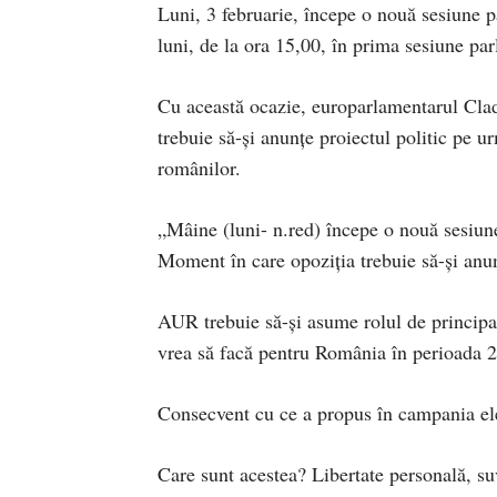
Luni, 3 februarie, începe o nouă sesiune 
luni, de la ora 15,00, în prima sesiune pa
Cu această ocazie, europarlamentarul Cla
trebuie să-și anunțe proiectul politic pe u
românilor.
„Mâine (luni- n.red) începe o nouă sesiune
Moment în care opoziția trebuie să-și anunț
AUR trebuie să-și asume rolul de principal
vrea să facă pentru România în perioada 
Consecvent cu ce a propus în campania ele
Care sunt acestea? Libertate personală, suv