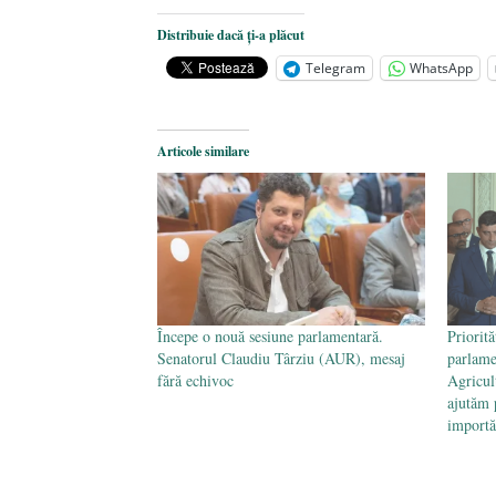
Dezvăluiri cutremurătoare despre 
Distribuie dacă ți-a plăcut
Statul care servește Națiunea
- 21 
Telegram
WhatsApp
Legea Vexler produce efecte. Bustu
Articole similare
Începe o nouă sesiune parlamentară.
Priorit
Senatorul Claudiu Târziu (AUR), mesaj
parlame
fără echivoc
Agricul
ajutăm 
import