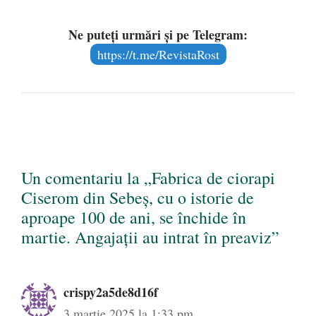
Ne puteți urmări și pe Telegram:
https://t.me/RevistaRost
Un comentariu la „Fabrica de ciorapi
Ciserom din Sebeș, cu o istorie de
aproape 100 de ani, se închide în
martie. Angajații au intrat în preaviz”
crispy2a5de8d16f
3 martie 2025 la 1:33 pm