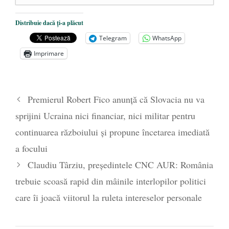
Dezvăluiri cutremurătoare despre
Distribuie dacă ți-a plăcut
președintele Ucrainei, Volodymyr
Telegram
WhatsApp
Zelensky
- 13 mai 2026
Imprimare
Statul care servește Națiunea
- 21 aprilie
2026
Legea Vexler produce efecte. Bustul
Premierul Robert Fico anunță că Slovacia nu va
poetului Octavian Goga, înlăturat din Iași
sprijini Ucraina nici financiar, nici militar pentru
- 16 aprilie 2026
continuarea războiului și propune încetarea imediată
a focului
Claudiu Târziu, președintele CNC AUR: România
trebuie scoasă rapid din mâinile interlopilor politici
care îi joacă viitorul la ruleta intereselor personale