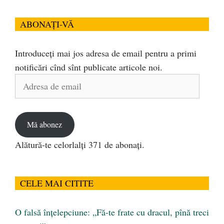
ABONAȚI-VĂ
Introduceți mai jos adresa de email pentru a primi
notificări cînd sînt publicate articole noi.
Adresa
de
email
Mă abonez
Alătură-te celorlalți 371 de abonați.
CELE MAI CITITE
O falsă înțelepciune: „Fă-te frate cu dracul, pînă treci