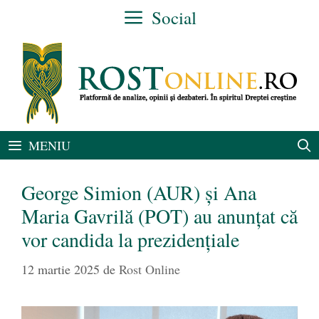
Sari
Social
la
conținut
MENIU
George Simion (AUR) și Ana
Maria Gavrilă (POT) au anunțat că
vor candida la prezidențiale
12 martie 2025
de
Rost Online