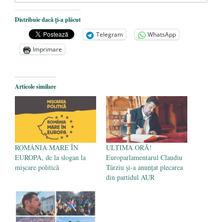
Dezvăluiri cutremurătoare despre
Distribuie dacă ți-a plăcut
președintele Ucrainei, Volodymyr
Telegram
WhatsApp
Zelensky
- 13 mai 2026
Imprimare
Statul care servește Națiunea
- 21 aprilie
2026
Legea Vexler produce efecte. Bustul
Articole similare
poetului Octavian Goga, înlăturat din Iași
- 16 aprilie 2026
ROMÂNIA MARE ÎN
ULTIMA ORĂ!
EUROPA, de la slogan la
Europarlamentarul Claudiu
mișcare politică
Târziu și-a anunțat plecarea
din partidul AUR