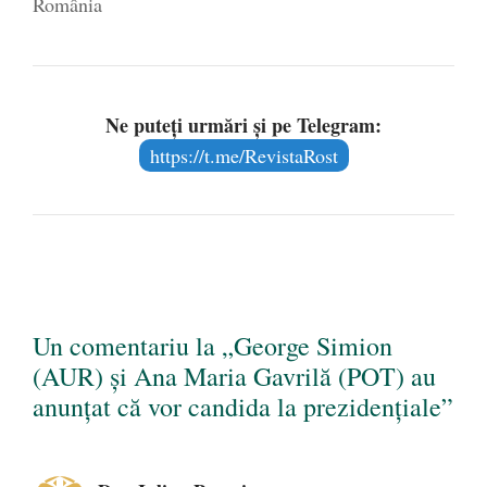
România
Ne puteți urmări și pe Telegram:
https://t.me/RevistaRost
Un comentariu la „George Simion
(AUR) și Ana Maria Gavrilă (POT) au
anunțat că vor candida la prezidențiale”