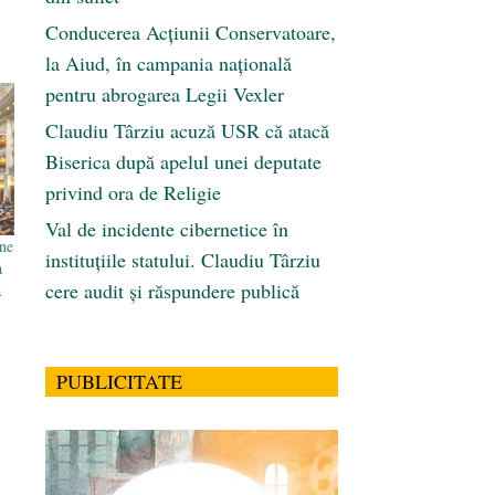
Conducerea Acțiunii Conservatoare,
la Aiud, în campania națională
pentru abrogarea Legii Vexler
Claudiu Târziu acuză USR că atacă
Biserica după apelul unei deputate
privind ora de Religie
Val de incidente cibernetice în
ne
instituțiile statului. Claudiu Târziu
a
cere audit și răspundere publică
a
PUBLICITATE
: