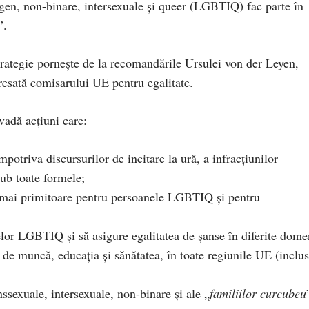
sgen, non-binare, intersexuale și queer (LGBTIQ) fac parte în
”.
rategie pornește de la recomandările Ursulei von der Leyen,
resată comisarului UE pentru egalitate.
evadă acțiuni care:
triva discursurilor de incitare la ură, a infracțiunilor
sub toate formele;
e mai primitoare pentru persoanele LGBTIQ și pentru
or LGBTIQ și să asigure egalitatea de șanse în diferite dome
i de muncă, educația și sănătatea, în toate regiunile UE (inclus
nssexuale, intersexuale, non-binare și ale „
familiilor curcubeu