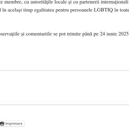
e membre, cu autoritățile locale și cu partenerii internaționali
nd în același timp egalitatea pentru persoanele LGBTIQ în toat
servațiile și comentariile se pot trimite până pe 24 iunie 2025
președintele Ucrainei, Volodymyr Zelensky
- 13 mai 2026
aprilie 2026
Imprimare
l poetului Octavian Goga, înlăturat din Iași
- 16 aprilie 2026