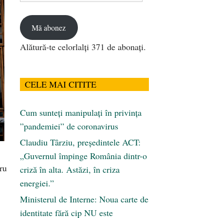
email
Mă abonez
Alătură-te celorlalți 371 de abonați.
CELE MAI CITITE
Cum sunteți manipulați în privința
”pandemiei” de coronavirus
Claudiu Târziu, președintele ACT:
„Guvernul împinge România dintr-o
ru
criză în alta. Astăzi, în criza
energiei.”
Ministerul de Interne: Noua carte de
identitate fără cip NU este