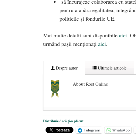
să încurajeze colaborarea cu statel
pentru a apăra egalitatea, integrâ
politicile și fondurile UE.
Mai multe detalii sunt disponibile
aici
. Ob
urmând pașii menționați
aici
.
Despre autor
Ultimele articole
About Rost Online
Dezvăluiri cutremurătoare despre 
Distribuie dacă ți-a plăcut
Statul care servește Națiunea
- 21 
Telegram
WhatsApp
Legea Vexler produce efecte. Bustu