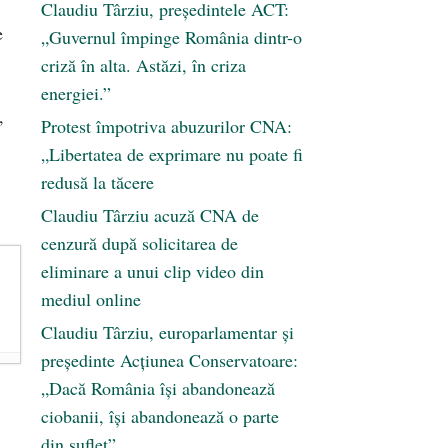
Claudiu Târziu, președintele ACT:
e
„Guvernul împinge România dintr-o
criză în alta. Astăzi, în criza
energiei.”
,
Protest împotriva abuzurilor CNA:
„Libertatea de exprimare nu poate fi
redusă la tăcere
Claudiu Târziu acuză CNA de
cenzură după solicitarea de
eliminare a unui clip video din
mediul online
Claudiu Târziu, europarlamentar și
președinte Acțiunea Conservatoare:
„Dacă România își abandonează
ciobanii, își abandonează o parte
din suflet”