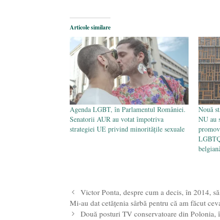
Articole similare
Agenda LGBT, în Parlamentul României.
Nouă st
Senatorii AUR au votat împotriva
NU au s
strategiei UE privind minoritățile sexuale
promova
LGBTQ, 
belgian
Victor Ponta, despre cum a decis, în 2014, să 
Mi-au dat cetățenia sârbă pentru că am făcut ceva
Două posturi TV conservatoare din Polonia, în