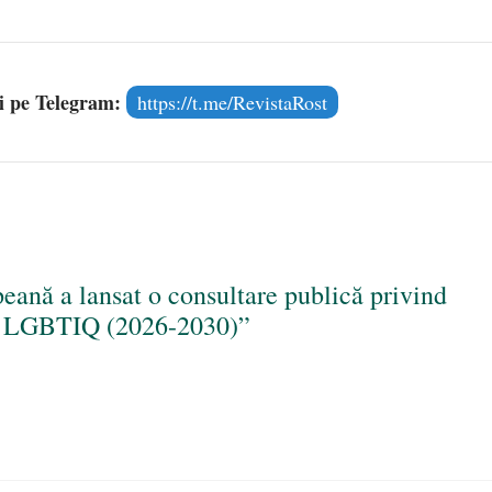
și pe Telegram:
https://t.me/RevistaRost
eană a lansat o consultare publică privind
le LGBTIQ (2026-2030)”