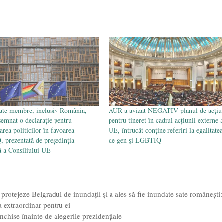
ate membre, inclusiv România,
AUR a avizat NEGATIV planul de acțiu
emnat o declaraţie pentru
pentru tineret în cadrul acțiunii externe 
rea politicilor în favoarea
UE, întrucât conține referiri la egalitate
prezentată de preşedinţia
de gen și LGBTIQ
ă a Consiliului UE
protejeze Belgradul de inundații și a ales să fie inundate sate românești
 extraordinar pentru ei
chise înainte de alegerile prezidențiale