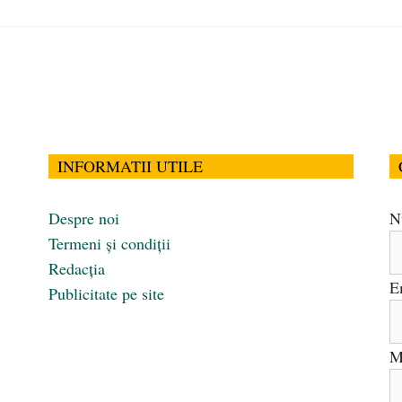
INFORMATII UTILE
Despre noi
N
Termeni și condiții
Redacția
E
Publicitate pe site
M