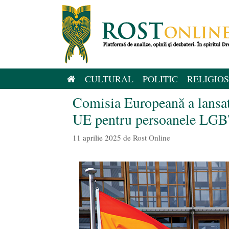
Sari
la
conținut
CULTURAL
POLITIC
RELIGIOS
Comisia Europeană a lansat 
UE pentru persoanele LGB
11 aprilie 2025
de
Rost Online