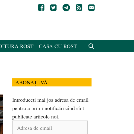
DITURA ROST
CASA CU ROST
ABONAȚI-VĂ
Introduceți mai jos adresa de email
pentru a primi notificări cînd sînt
publicate articole noi.
Adresa
de