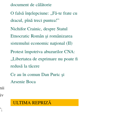
document de călătorie
O falsă înțelepciune: „Fă-te frate cu
dracul, pînă treci puntea!”
Nichifor Crainic, despre Statul
Etnocratic Român şi românizarea
sistemului economic naţional (II)
Protest împotriva abuzurilor CNA:
„Libertatea de exprimare nu poate fi
redusă la tăcere
Ce au în comun Dan Puric şi
Arsenie Boca
nii
iv
ULTIMA REPRIZĂ
”;