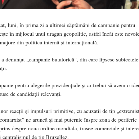
at, luni, în prima zi a ultimei săptămâni de campanie pentru
ște în mijlocul unui uragan geopolitic, astfel încât este nevoi
ajore din politica internă și internațională.
 a denunțat „campanie butaforică”, din care lipsesc subiectele
ții.
anie pentru alegerile prezidențiale și ar trebui să avem o ide
use de candidații relevanți.
nor reacții și impulsuri primitive, cu acuzatii de tip „extremis
neomarxist” ne aruncă și mai puternic înspre zona de periferie 
 aprins despre noua ordine mondiala, trasee comerciale și intere
i centralismul de tip Bruxellez.