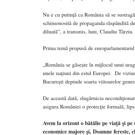
Nu e cu putință ca România să se sustragă
schimonosită de propaganda răspândită de 
diluată”, a transmis, luni, Claudiu Târziu.
Prima temă propusă de europarlamentarul C
„România se găsește în mijlocul unui uraga
unele națiuni din estul Europei. De viziune
București depinde soarta viitoarelor genera
De această dată, slugărnicia necondiționată
asigura României o protecție formală, lips
Avem la orizont o bătălie pe viață și pe 
economice majore și, Doamne fereste, chi