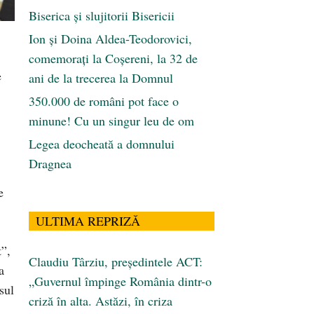
Biserica și slujitorii Bisericii
Ion și Doina Aldea-Teodorovici,
comemorați la Coșereni, la 32 de
e
ani de la trecerea la Domnul
350.000 de români pot face o
minune! Cu un singur leu de om
Legea deocheată a domnului
Dragnea
e
ULTIMA REPRIZĂ
t”,
Claudiu Târziu, președintele ACT:
a
„Guvernul împinge România dintr-o
sul
criză în alta. Astăzi, în criza