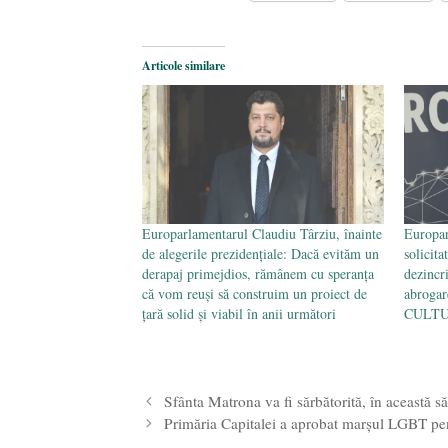
Legea Vexler produce efecte. Bustu
Articole similare
Europarlamentarul Claudiu Târziu, înainte
Europar
de alegerile prezidențiale: Dacă evităm un
solicit
derapaj primejdios, rămânem cu speranța
dezincr
că vom reuși să construim un proiect de
abrogar
țară solid și viabil în anii următori
CULTUR
Sfânta Matrona va fi sărbătorită, în această s
Primăria Capitalei a aprobat marșul LGBT pent