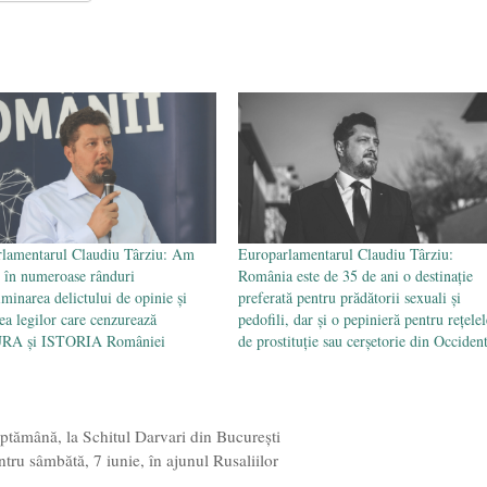
l poetului Octavian Goga, înlăturat din Iași
- 16 aprilie 2026
lamentarul Claudiu Târziu: Am
Europarlamentarul Claudiu Târziu:
at în numeroase rânduri
România este de 35 de ani o destinație
iminarea delictului de opinie și
preferată pentru prădătorii sexuali și
ea legilor care cenzurează
pedofili, dar și o pepinieră pentru rețelel
A și ISTORIA României
de prostituție sau cerșetorie din Occiden
ăptămână, la Schitul Darvari din București
ru sâmbătă, 7 iunie, în ajunul Rusaliilor