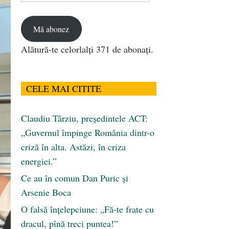
email
Mă abonez
Alătură-te celorlalți 371 de abonați.
CELE MAI CITITE
Claudiu Târziu, președintele ACT:
„Guvernul împinge România dintr-o
criză în alta. Astăzi, în criza
energiei.”
Ce au în comun Dan Puric şi
Arsenie Boca
O falsă înțelepciune: „Fă-te frate cu
dracul, pînă treci puntea!”