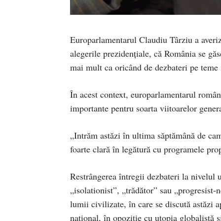
Europarlamentarul Claudiu Târziu a averiz
alegerile prezidențiale, că România se găse
mai mult ca oricând de dezbateri pe teme m
În acest context, europarlamentarul român
importante pentru soarta viitoarelor genera
„Intrăm astăzi în ultima săptămână de camp
foarte clară în legătură cu programele prop
Restrângerea întregii dezbateri la nivelul u
„isolationist”, „trădător” sau „progresist-
lumii civilizate, în care se discută astăzi
național, în opoziție cu utopia globalistă ș