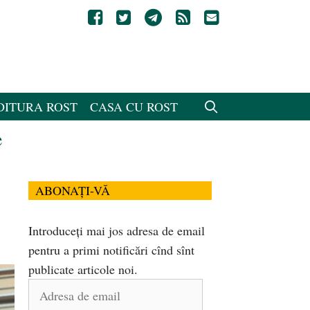
DITURA ROST
CASA CU ROST
e
ABONAȚI-VĂ
Introduceți mai jos adresa de email
pentru a primi notificări cînd sînt
publicate articole noi.
Adresa
de