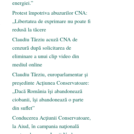
energiei.”
Protest împotriva abuzurilor CNA:
„Libertatea de exprimare nu poate fi
i
redusă la tăcere
Claudiu Târziu acuză CNA de
cenzură după solicitarea de
eliminare a unui clip video din
mediul online
Claudiu Târziu, europarlamentar și
președinte Acțiunea Conservatoare:
„Dacă România își abandonează
ciobanii, își abandonează o parte
din suflet”
Conducerea Acțiunii Conservatoare,
la Aiud, în campania națională