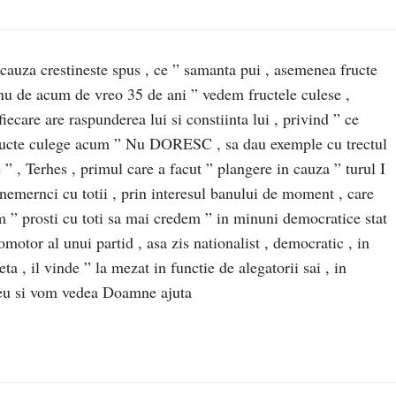
 in cauza crestineste spus , ce ” samanta pui , asemenea fructe
nu de acum de vreo 35 de ani ” vedem fructele culese ,
iecare are raspunderea lui si constiinta lui , privind ” ce
fructe culege acum ” Nu DORESC , sa dau exemple cu trectul
” , Terhes , primul care a facut ” plangere in cauza ” turul I
” nemernci cu totii , prin interesul banului de moment , care
em ” prosti cu toti sa mai credem ” in minuni democratice stat
motor al unui partid , asa zis nationalist , democratic , in
ta , il vinde ” la mezat in functie de alegatorii sai , in
Dzeu si vom vedea Doamne ajuta