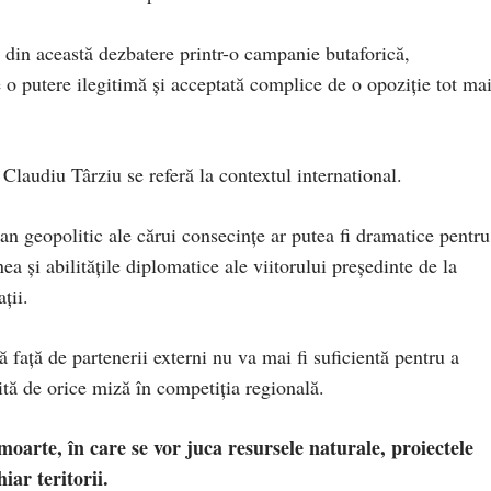
 din această dezbatere printr-o campanie butaforică,
o putere ilegitimă și acceptată complice de o opoziție tot ma
laudiu Târziu se referă la contextul international.
n geopolitic ale cărui consecințe ar putea fi dramatice pentru
a și abilitățile diplomatice ale viitorului președinte de la
ții.
 față de partenerii externi nu va mai fi suficientă pentru a
ită de orice miză în competiția regională.
moarte, în care se vor juca resursele naturale, proiectele
ar teritorii.