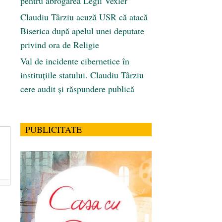
pentru abrogarea Legii Vexler
Claudiu Târziu acuză USR că atacă
Biserica după apelul unei deputate
privind ora de Religie
Val de incidente cibernetice în
instituțiile statului. Claudiu Târziu
cere audit și răspundere publică
PUBLICITATE