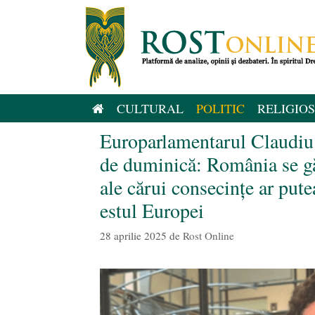
Sari
la
conținut
CULTURAL
POLITIC
RELIGIOS
Europarlamentarul Claudiu T
de duminică: România se gă
ale cărui consecințe ar pute
estul Europei
28 aprilie 2025
de
Rost Online