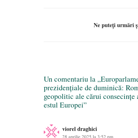
Ne puteți urmări 
Un comentariu la „Europarlamen
prezidențiale de duminică: Rom
geopolitic ale cărui consecințe 
estul Europei”
viorel draghici
28 aprilie 2025 la 3:52 pm