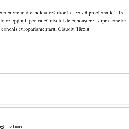
partea vreunui candidat referitor la această problematică. În
dintre opțiuni, pentru că nivelul de cunoaștere asupra temelor
 a conchis europarlamentarul Claudiu Târziu.
președintele Ucrainei, Volodymyr Zelensky
- 13 mai 2026
aprilie 2026
Imprimare