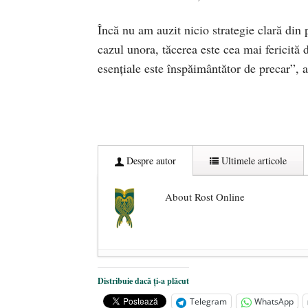
Încă nu am auzit nicio strategie clară din 
cazul unora, tăcerea este cea mai fericită 
esențiale este înspăimântător de precar”,
Despre autor
Ultimele articole
About Rost Online
Dezvăluiri cutremurătoare despre 
Distribuie dacă ți-a plăcut
Statul care servește Națiunea
- 21 
Telegram
WhatsApp