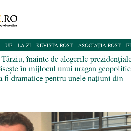
UE
LA ZI
REVISTA ROST
ASOCIAȚIA ROST
E
ârziu, înainte de alegerile prezidențial
sește în mijlocul unui uragan geopolitic
a fi dramatice pentru unele națiuni din