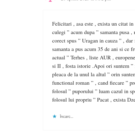
Felicitari , asa este , exista un citat
culegi ” acum dupa ” samanta pusa , 
corect spus ” Uragan in cauza ” , dar f
samanta a pus acum 35 de ani si ce 
actual ” Terhes , liste AUR , europene 
si II , fosta istorie .Apoi ori suntem 
pleaca de la unul la altul ” orin sunt
functional roman ” , cand fiecare ” pro
folosul ” puporului ” luam cazul in spe
folosul lui propriu ” Pacat , exista 
Încarc...