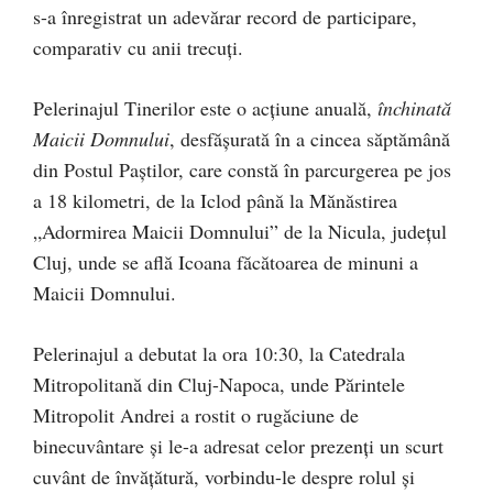
s-a înregistrat un adevărar record de participare,
comparativ cu anii trecuți.
Pelerinajul Tinerilor este o acţiune anuală,
închinată
Maicii Domnului
, desfășurată în a cincea săptămână
din Postul Paștilor, care constă în parcurgerea pe jos
a 18 kilometri, de la Iclod până la Mănăstirea
„Adormirea Maicii Domnului” de la Nicula, judeţul
Cluj, unde se află Icoana făcătoarea de minuni a
Maicii Domnului.
Pelerinajul a debutat la ora 10:30, la Catedrala
Mitropolitană din Cluj-Napoca, unde Părintele
Mitropolit Andrei a rostit o rugăciune de
binecuvântare și le-a adresat celor prezenți un scurt
cuvânt de învățătură, vorbindu-le despre rolul și