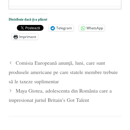
Dezvăluiri cutremurătoare despre
Distribuie dacă ți-a plăcut
președintele Ucrainei, Volodymyr
Telegram
WhatsApp
Zelensky
- 13 mai 2026
Imprimare
Statul care servește Națiunea
- 21 aprilie
2026
Legea Vexler produce efecte. Bustul
Comisia Europeană anunță, luni, care sunt
poetului Octavian Goga, înlăturat din Iași
produsele americane pe care statele membre trebuie
- 16 aprilie 2026
să le taxeze suplimentar
Maya Giotea, adolescenta din România care a
impresionat juriul Britain’s Got Talent