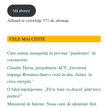
email
Mă abonez
Alătură-te celorlalți 371 de abonați.
CELE MAI CITITE
Cum sunteți manipulați în privința ”pandemiei” de
coronavirus
Claudiu Târziu, președintele ACT: „Guvernul
împinge România dintr-o criză în alta. Astăzi, în
criza energiei.”
O falsă înțelepciune: „Fă-te frate cu dracul, pînă treci
puntea!”
Ministerul de Interne: Noua carte de identitate fără