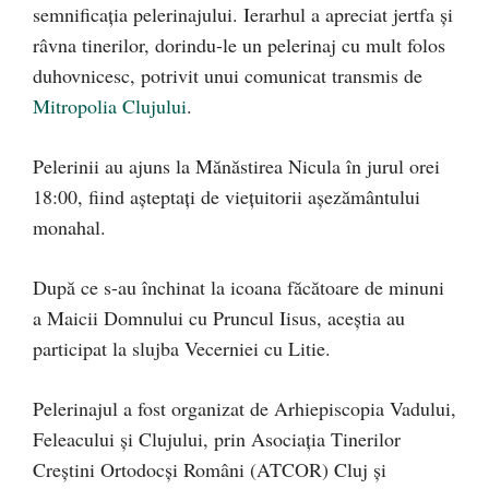
semnificația pelerinajului. Ierarhul a apreciat jertfa și
râvna tinerilor, dorindu-le un pelerinaj cu mult folos
duhovnicesc, potrivit unui comunicat transmis de
Mitropolia Clujului
.
Pelerinii au ajuns la Mănăstirea Nicula în jurul orei
18:00, fiind așteptați de viețuitorii așezământului
monahal.
După ce s-au închinat la icoana făcătoare de minuni
a Maicii Domnului cu Pruncul Iisus, aceștia au
participat la slujba Vecerniei cu Litie.
Pelerinajul a fost organizat de Arhiepiscopia Vadului,
Feleacului şi Clujului, prin Asociaţia Tinerilor
Creştini Ortodocşi Români (ATCOR) Cluj și