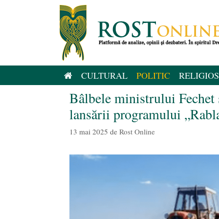
Sari
la
conținut
CULTURAL
POLITIC
RELIGIOS
Bâlbele ministrului Fechet ș
lansării programului „Rabla
13 mai 2025
de
Rost Online