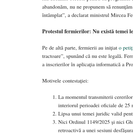
abandonăm, nu ne propunem să renunțăm la 
întâmplat”, a declarat ministrul Mircea Fe
Protestul fermierilor: Nu există temei l
Pe de altă parte, fermierii au inițiat
o petiț
tractoare”, spunând că nu este legală. Fer
a inscrierilor în aplicația informatică a 
Motivele contestației:
La momentul transmiterii cererilor
interiorul perioadei oficiale de 2
Lipsa unui temei juridic valid pent
Nici Ordinul 1149/2025 și nici Ghi
retroactivă a unei sesiuni desfășura