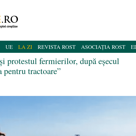
UE
LA ZI
REVISTA ROST
ASOCIAȚIA ROST
E
i protestul fermierilor, după eșecul
 pentru tractoare”