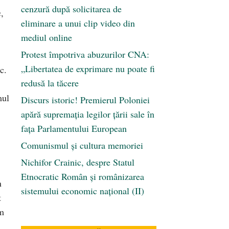
cenzură după solicitarea de
c,
eliminare a unui clip video din
mediul online
Protest împotriva abuzurilor CNA:
„Libertatea de exprimare nu poate fi
c.
redusă la tăcere
mul
Discurs istoric! Premierul Poloniei
apără supremația legilor țării sale în
fața Parlamentului European
Comunismul şi cultura memoriei
Nichifor Crainic, despre Statul
Etnocratic Român şi românizarea
n
sistemului economic naţional (II)
t
om