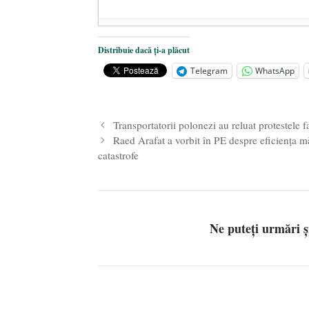
Dezvăluiri cutremurătoare despre 
Distribuie dacă ți-a plăcut
Statul care servește Națiunea
- 21 
Telegram
WhatsApp
Legea Vexler produce efecte. Bustu
Transportatorii polonezi au reluat protestele 
Raed Arafat a vorbit în PE despre eficiența mă
catastrofe
Ne puteți urmări 