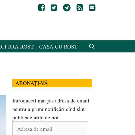
DITURA ROST
CASA CU ROST
ABONAȚI-VĂ
Introduceți mai jos adresa de email
pentru a primi notificări cînd sînt
publicate articole noi.
Adresa
de