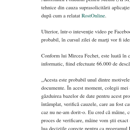
tehnice din cauza suprasolicitării aplicație
după cum a relatat
RostOnline
.
Ulterior, într-o intevenție video pe Faceb
probabil, în cursul zilei de marți vor fi id
Conform lui Mircea Fechet, este luată în c
informatic, fiind efectuate 66.000 de descă
„Acesta este probabil unul dintre motivele 
documente. În acest moment, colegii mei 
găzduirea bazelor de date pentru acest pro
întâmplat, verifică cauzele, care au fost c
caz nu ne-am dorit-o. Eu cred că mâine, ce
proces de verificare, mâine vom știi exact
lua deciziile corecte pentru ca programul