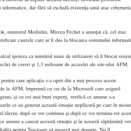
i informatice, dar fără să excludă existența unui atac ciberneti
ook, ministrul Mediului, Mircea Fechet a anunțat că, cel mai
entificate cauzele care ar fi dus la blocarea sistemului informati
alcul ipoteza ca numărul mare de utilizatori să fi blocat siste
rcări de cereri și 1,3 milioane de accesări ale site-ului AFM.
pentru care aplicația s-a oprit din a mai procesa aceste
de la AFM, împreună cu cei de la Microsoft care asigură
gram, și cu cei mai buni experți, verifică ce anume s-a
auzele ce au generat această situație neplăcută pe care în niciu
l târziu, după ce vor continua și după ce vor termina tot aces
 ce anume a cauzat această situație și în această săptămână v
 Rabla pentru Tractoare să meargă mai departe. Nu îl