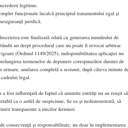
încrederii legitime.
omplet funcționale încalcă principiul tratamentului egal și
nesiguranță juridică.
ă înscrierea este finalizată odată cu generarea numărului de
bândit un drept procedural care nu poate fi revocat arbitrar.
igoare (Ordinul 1149/2025), indisponibilitatea aplicației nu
prelungirea termenelor de depunere corespunzător duratei de
rin urmare, anularea completă a sesiunii, după câteva minute d
 cadrului legal.
a fost influențată de faptul că anumite entități nu au reușit să
gretabil ca o astfel de suspiciune, fie ea și nedemonstrată, să
nirii transparente a micilor fermieri.
ă de consecvență și responsabilitate, nu doar în implementarea