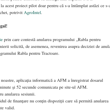
acest proiect pilot doar pentru că s-a întâmplat astăzi ce s-
chet, potrivit
AgroIntel
.
egal!
ie
prin care contestă anularea programului „Rabla pentru
mierii solicită, de asemenea, revenirea asupra deciziei de anul
Programului Rabla pentru Tractoare.
 noastre, aplicația informatică a AFM a înregistrat dosarul
5 minute și 52 secunde comunicata pe site-ul AFM.
ru anularea sesiunii.
dul de finanțare nu conțin dispoziții care să permită anularea
te valid.