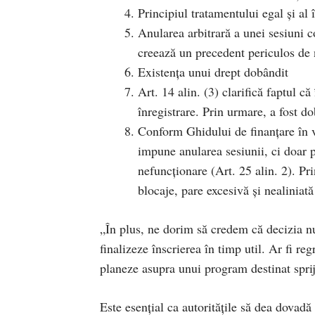
Principiul tratamentului egal și al 
Anularea arbitrară a unei sesiuni c
creează un precedent periculos de 
Existența unui drept dobândit
Art. 14 alin. (3) clarifică faptul c
înregistrare. Prin urmare, a fost do
Conform Ghidului de finanțare în v
impune anularea sesiunii, ci doar 
nefuncționare (Art. 25 alin. 2). P
blocaje, pare excesivă și nealiniată
„În plus, ne dorim să credem că decizia nu 
finalizeze înscrierea în timp util. Ar fi re
planeze asupra unui program destinat spriji
Este esențial ca autoritățile să dea dovad