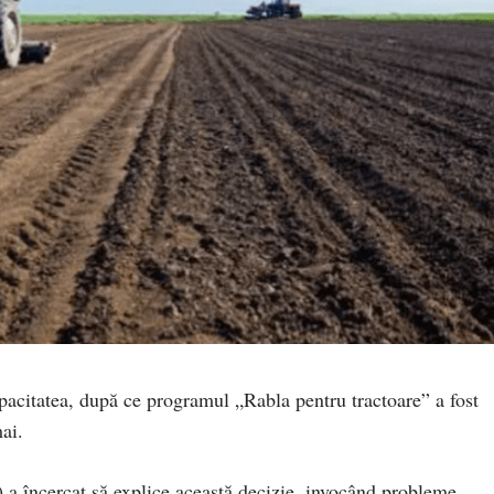
pacitatea, după ce programul „Rabla pentru tractoare” a fost
mai.
a încercat să explice această decizie, invocând probleme