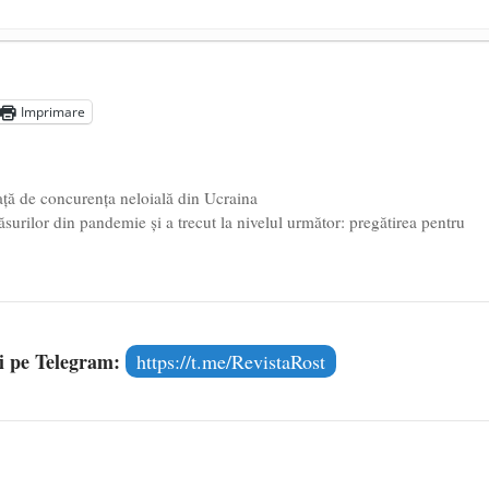
președintele Ucrainei, Volodymyr Zelensky
- 13 mai 2026
aprilie 2026
Imprimare
l poetului Octavian Goga, înlăturat din Iași
- 16 aprilie 2026
față de concurența neloială din Ucraina
surilor din pandemie și a trecut la nivelul următor: pregătirea pentru
și pe Telegram:
https://t.me/RevistaRost