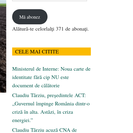
email
Mă abonez
Alătură-te celorlalți 371 de abonați.
CELE MAI CITITE
Ministerul de Interne: Noua carte de
identitate fără cip NU este
document de călătorie
Claudiu Târziu, președintele ACT:
„Guvernul împinge România dintr-o
criză în alta. Astăzi, în criza
energiei.”
Claudiu Târziu acuză CNA de