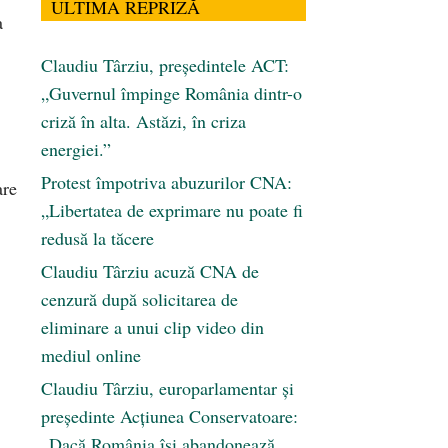
ULTIMA REPRIZĂ
a
Claudiu Târziu, președintele ACT:
„Guvernul împinge România dintr-o
criză în alta. Astăzi, în criza
energiei.”
Protest împotriva abuzurilor CNA:
are
„Libertatea de exprimare nu poate fi
redusă la tăcere
Claudiu Târziu acuză CNA de
cenzură după solicitarea de
eliminare a unui clip video din
mediul online
Claudiu Târziu, europarlamentar și
președinte Acțiunea Conservatoare:
„Dacă România își abandonează