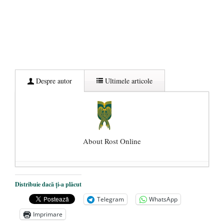
Despre autor
Ultimele articole
About Rost Online
Dezvăluiri cutremurătoare despre
Distribuie dacă ți-a plăcut
președintele Ucrainei, Volodymyr
Telegram
WhatsApp
Zelensky
- 13 mai 2026
Imprimare
Statul care servește Națiunea
- 21 aprilie