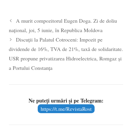
2026
Legea Vexler produce efecte. Bustul
A murit compozitorul Eugen Doga. Zi de doliu
poetului Octavian Goga, înlăturat din Iași
național, joi, 5 iunie, în Republica Moldova
- 16 aprilie 2026
Discuții la Palatul Cotroceni: Impozit pe
dividende de 16%, TVA de 21%, taxă de solidaritate.
USR propune privatizarea Hidroelectrica, Romgaz și
a Portului Constanța
Ne puteți urmări și pe Telegram:
https://t.me/RevistaRost