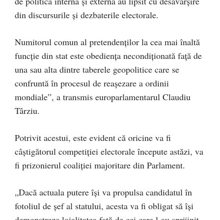
de politică internă și externă au lipsit cu desăvârșire
din discursurile și dezbaterile electorale.
Numitorul comun al pretendenților la cea mai înaltă
funcție din stat este obediența necondiționată față de
una sau alta dintre taberele geopolitice care se
confruntă în procesul de reașezare a ordinii
mondiale”, a transmis europarlamentarul Claudiu
Târziu.
Potrivit acestui, este evident că oricine va fi
câștigătorul competiției electorale începute astăzi, va
fi prizonierul coaliției majoritare din Parlament.
„Dacă actuala putere își va propulsa candidatul în
fotoliul de șef al statului, acesta va fi obligat să își
demonstreze loialitatea față de cei care l-au sprijinit