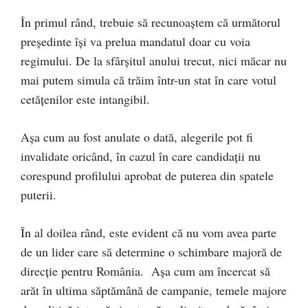
În primul rând, trebuie să recunoaștem că următorul
președinte își va prelua mandatul doar cu voia
regimului. De la sfârșitul anului trecut, nici măcar nu
mai putem simula că trăim într-un stat în care votul
cetățenilor este intangibil.
Așa cum au fost anulate o dată, alegerile pot fi
invalidate oricând, în cazul în care candidații nu
corespund profilului aprobat de puterea din spatele
puterii.
În al doilea rând, este evident că nu vom avea parte
de un lider care să determine o schimbare majoră de
direcție pentru România. Așa cum am încercat să
arăt în ultima săptămână de campanie, temele majore