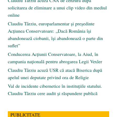
Claudiu Târziu acuză CNA de cenzură după
solicitarea de eliminare a unui clip video din mediul
online
Claudiu Târziu, europarlamentar și președinte
Acțiunea Conservatoare: „Dacă România își
abandonează ciobanii, își abandonează o parte din
suflet”
Conducerea Acțiunii Conservatoare, la Aiud, în
campania națională pentru abrogarea Legii Vexler
Claudiu Târziu acuză USR că atacă Biserica după
apelul unei deputate privind ora de Religie
Val de incidente cibernetice în instituțiile statului.
Claudiu Târziu cere audit și răspundere publică
PUBLICITATE