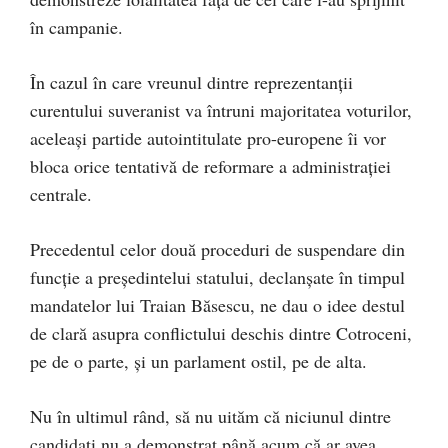
în campanie.
În cazul în care vreunul dintre reprezentanții
curentului suveranist va întruni majoritatea voturilor,
aceleași partide autointitulate pro-europene îi vor
bloca orice tentativă de reformare a administrației
centrale.
Precedentul celor două proceduri de suspendare din
funcție a președintelui statului, declanșate în timpul
mandatelor lui Traian Băsescu, ne dau o idee destul
de clară asupra conflictului deschis dintre Cotroceni,
pe de o parte, și un parlament ostil, pe de alta.
Nu în ultimul rând, să nu uităm că niciunul dintre
candidați nu a demonstrat până acum că ar avea