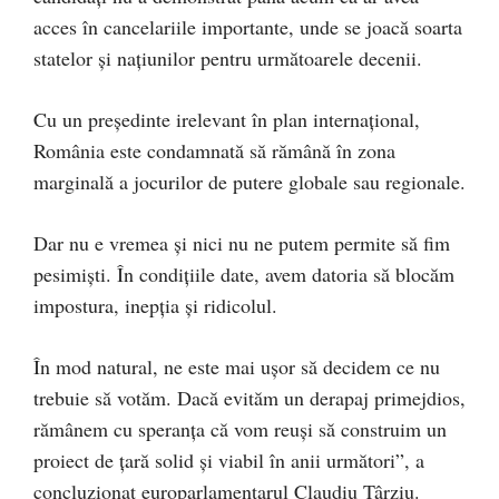
acces în cancelariile importante, unde se joacă soarta
statelor și națiunilor pentru următoarele decenii.
Cu un președinte irelevant în plan internațional,
România este condamnată să rămână în zona
marginală a jocurilor de putere globale sau regionale.
Dar nu e vremea și nici nu ne putem permite să fim
pesimiști. În condițiile date, avem datoria să blocăm
impostura, inepția și ridicolul.
În mod natural, ne este mai ușor să decidem ce nu
trebuie să votăm. Dacă evităm un derapaj primejdios,
rămânem cu speranța că vom reuși să construim un
proiect de țară solid și viabil în anii următori”, a
concluzionat europarlamentarul Claudiu Târziu.