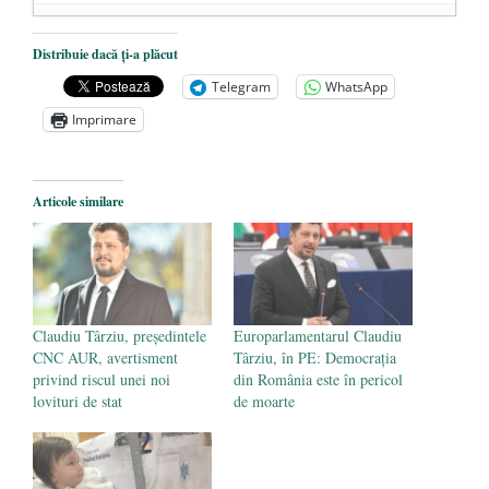
Dezvăluiri cutremurătoare despre
Distribuie dacă ți-a plăcut
președintele Ucrainei, Volodymyr
Telegram
WhatsApp
Zelensky
- 13 mai 2026
Imprimare
Statul care servește Națiunea
- 21 aprilie
2026
Legea Vexler produce efecte. Bustul
Articole similare
poetului Octavian Goga, înlăturat din Iași
- 16 aprilie 2026
Claudiu Târziu, președintele
Europarlamentarul Claudiu
CNC AUR, avertisment
Târziu, în PE: Democrația
privind riscul unei noi
din România este în pericol
lovituri de stat
de moarte