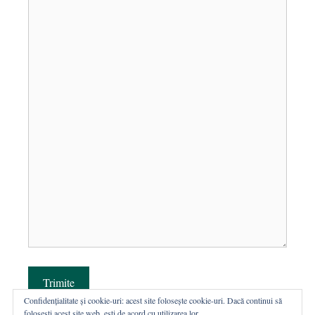
Trimite
Confidențialitate și cookie-uri: acest site folosește cookie-uri. Dacă continui să
folosești acest site web, ești de acord cu utilizarea lor.