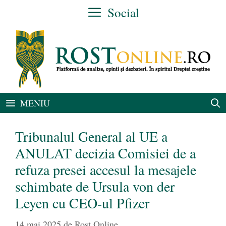
Sari
Social
la
conținut
MENIU
Tribunalul General al UE a
ANULAT decizia Comisiei de a
refuza presei accesul la mesajele
schimbate de Ursula von der
Leyen cu CEO-ul Pfizer
14 mai 2025
de
Rost Online