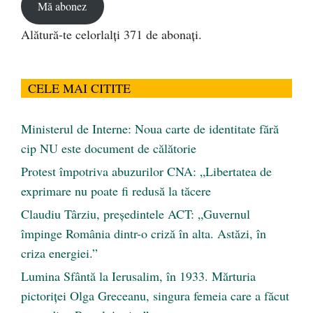
Mă abonez
Alătură-te celorlalți 371 de abonați.
CELE MAI CITITE
Ministerul de Interne: Noua carte de identitate fără
cip NU este document de călătorie
Protest împotriva abuzurilor CNA: „Libertatea de
exprimare nu poate fi redusă la tăcere
Claudiu Târziu, președintele ACT: „Guvernul
împinge România dintr-o criză în alta. Astăzi, în
criza energiei.”
Lumina Sfântă la Ierusalim, în 1933. Mărturia
pictoriței Olga Greceanu, singura femeia care a făcut