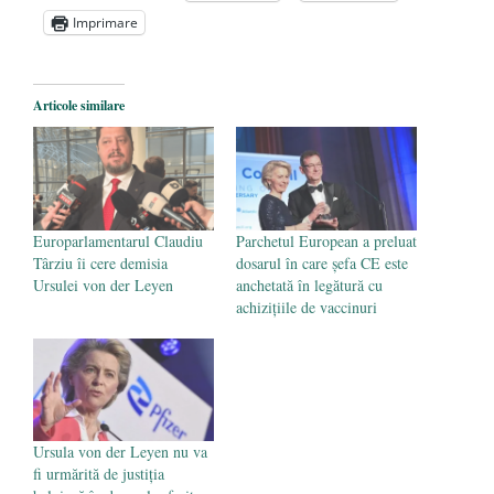
Zelensky
- 13 mai 2026
Imprimare
Statul care servește Națiunea
- 21 aprilie
2026
Legea Vexler produce efecte. Bustul
Articole similare
poetului Octavian Goga, înlăturat din Iași
- 16 aprilie 2026
Europarlamentarul Claudiu
Parchetul European a preluat
Târziu îi cere demisia
dosarul în care șefa CE este
Ursulei von der Leyen
anchetată în legătură cu
achizițiile de vaccinuri
Ursula von der Leyen nu va
fi urmărită de justiţia