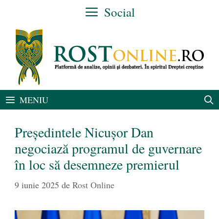
Sari
Social
la
conținut
MENIU
Președintele Nicușor Dan
negociază programul de guvernare
în loc să desemneze premierul
9 iunie 2025
de
Rost Online