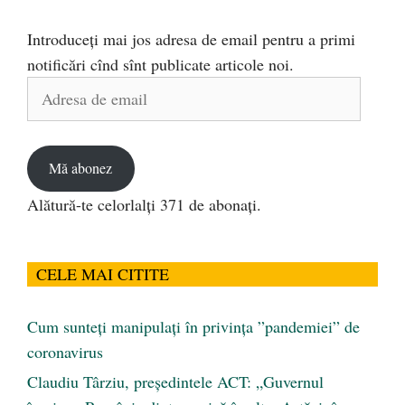
Introduceți mai jos adresa de email pentru a primi
notificări cînd sînt publicate articole noi.
Adresa
de
email
Mă abonez
Alătură-te celorlalți 371 de abonați.
CELE MAI CITITE
Cum sunteți manipulați în privința ”pandemiei” de
coronavirus
Claudiu Târziu, președintele ACT: „Guvernul