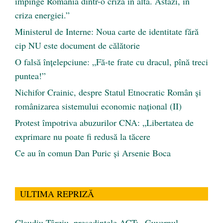
împinge România dintr-o criză în alta. Astăzi, în
criza energiei.”
Ministerul de Interne: Noua carte de identitate fără
cip NU este document de călătorie
O falsă înțelepciune: „Fă-te frate cu dracul, pînă treci
puntea!”
Nichifor Crainic, despre Statul Etnocratic Român şi
românizarea sistemului economic naţional (II)
Protest împotriva abuzurilor CNA: „Libertatea de
exprimare nu poate fi redusă la tăcere
Ce au în comun Dan Puric şi Arsenie Boca
ULTIMA REPRIZĂ
Claudiu Târziu, președintele ACT: „Guvernul