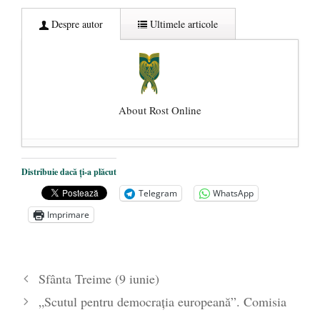
Despre autor
Ultimele articole
About Rost Online
Dezvăluiri cutremurătoare despre
Distribuie dacă ți-a plăcut
președintele Ucrainei, Volodymyr
Telegram
WhatsApp
Zelensky
- 13 mai 2026
Imprimare
Statul care servește Națiunea
- 21 aprilie
2026
Legea Vexler produce efecte. Bustul
Sfânta Treime (9 iunie)
poetului Octavian Goga, înlăturat din Iași
„Scutul pentru democrația europeană”. Comisia
- 16 aprilie 2026