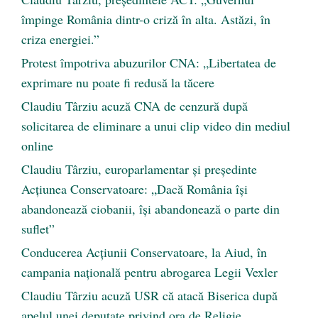
împinge România dintr-o criză în alta. Astăzi, în
criza energiei.”
Protest împotriva abuzurilor CNA: „Libertatea de
exprimare nu poate fi redusă la tăcere
Claudiu Târziu acuză CNA de cenzură după
solicitarea de eliminare a unui clip video din mediul
online
Claudiu Târziu, europarlamentar și președinte
Acțiunea Conservatoare: „Dacă România își
abandonează ciobanii, își abandonează o parte din
suflet”
Conducerea Acțiunii Conservatoare, la Aiud, în
campania națională pentru abrogarea Legii Vexler
Claudiu Târziu acuză USR că atacă Biserica după
apelul unei deputate privind ora de Religie