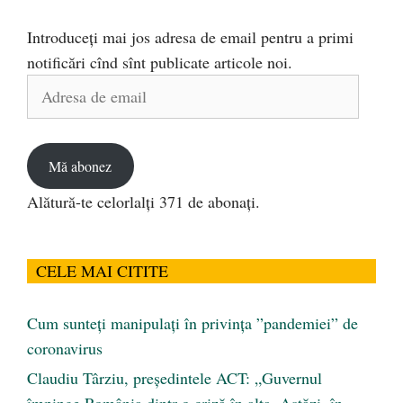
Introduceți mai jos adresa de email pentru a primi
notificări cînd sînt publicate articole noi.
Adresa
de
email
Mă abonez
Alătură-te celorlalți 371 de abonați.
CELE MAI CITITE
Cum sunteți manipulați în privința ”pandemiei” de
coronavirus
Claudiu Târziu, președintele ACT: „Guvernul