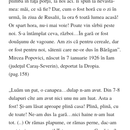
plimba în fața porții, la noi aci. Îi spun la nevastă-
mea: măi, ce să fie? Dar, cum o fost horă cu o zi în
urmă, în ziua de Rusalii, la ora 6 toată lumea acasă!
Or spart hora, nu-i mai voie! Poate vin sîrbii peste
noi. S-a întâmplat ceva, război…În gară or fost
douășunu de vagoane. Am zis că pentru cereale, dar
or fost pentru noi, sătenii care ne-or dus în Bărăgan”.
Mircea Popovici, născut în 7 ianuarie 1926 în Iam
(județul Caraș-Severin), deportat la Dropia.
(pag.158)
„Luăm un pat, o canapea…dulap n-am avut. Din 7-8
dulapuri cîte am avut nici unu nu am luat. Asta a
fost! Și-am lăsat aproape plină casa! Plină, plină, cu
de toate! Ne-am dus la gară…nici haine n-am luat
tot. (..) Or rămas plapume, or rămas perne, dac-am