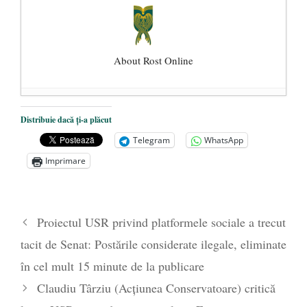
About Rost Online
Dezvăluiri cutremurătoare despre
Distribuie dacă ți-a plăcut
președintele Ucrainei, Volodymyr
Telegram
WhatsApp
Zelensky
- 13 mai 2026
Imprimare
Statul care servește Națiunea
- 21 aprilie
2026
Legea Vexler produce efecte. Bustul
Proiectul USR privind platformele sociale a trecut
poetului Octavian Goga, înlăturat din Iași
tacit de Senat: Postările considerate ilegale, eliminate
- 16 aprilie 2026
în cel mult 15 minute de la publicare
Claudiu Târziu (Acțiunea Conservatoare) critică