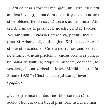
„Doru de casă a fost cel mai greu, nu lucru, cu lucru
am fost învățați, numa doru de casă și de satu nostru
și de obiceiurile din sat, că toate s-au desființat. Atît
era de frumos la praznicele noastre când se făceau.
Noi am ținut Cuvioasa Paraschiva, părinții mei au
ținut Sf Arhangheli, alții au ținut Sf Ilie, fiecare casă
și-o avut praznicu ei. Cît era de frumos cînd veneau
neamurile, veneau prietenii, veneau vecinii și puneai
un pahar de băutură, prăjituri, mîncare, ce făceai, te
veseleai, cîte nu vorbeai!”, Maria Mărilă, născută în
3 iunie 1928 în Ciuchici, județul Caraș-Severin.
(pag.56)
„Nu se știe încă numărul morților care au rămas
acolo. Nici eu, c-am trecut prin toate astea, nu mai