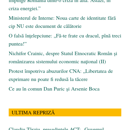
împinge România dintr-o criză în alta. Astăzi, în
criza energiei.”
Ministerul de Interne: Noua carte de identitate fără
cip NU este document de călătorie
O falsă înțelepciune: „Fă-te frate cu dracul, pînă treci
puntea!”
Nichifor Crainic, despre Statul Etnocratic Român şi
românizarea sistemului economic naţional (II)
Protest împotriva abuzurilor CNA: „Libertatea de
exprimare nu poate fi redusă la tăcere
Ce au în comun Dan Puric şi Arsenie Boca
ULTIMA REPRIZĂ
Claudiu Târziu, președintele ACT: „Guvernul