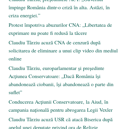
împinge România dintr-o criză în alta. Astăzi, în
criza energiei.”
Protest împotriva abuzurilor CNA: „Libertatea de
exprimare nu poate fi redusă la tăcere
Claudiu Târziu acuză CNA de cenzură după
solicitarea de eliminare a unui clip video din mediul
online
Claudiu Târziu, europarlamentar și președinte
Acțiunea Conservatoare: „Dacă România își
abandonează ciobanii, își abandonează o parte din
suflet”
Conducerea Acțiunii Conservatoare, la Aiud, în
campania națională pentru abrogarea Legii Vexler
Claudiu Târziu acuză USR că atacă Biserica după
apelul unei deputate privind ora de Religie