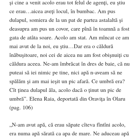
și cine a venit acolo erau tot felul de agenți, eu știu
ce erau…aicea aveți locul, în bumbac. Am pus
dulapul, somiera de la un pat de partea astalaltă și
deasupra am pus un covor, care pînă în toamnă a fost
gata de atâta soare. Acolo am stat. Am mîncat ce am
mai avut de la noi, eu știu…Dar era o căldură
înăbușitoare, noi cei de aicea nu am fost obișnuiți cu
căldura aceea. Ne-am îmbrăcat în dres de baie, că nu
puteai să iei nimic pe tine, nici apă n-aveam să ne
spălăm și am mai ieșit un pic afară. Ce umbră era?
Cît ținea dulapul ăla, acolo dacă o ținut un pic de
umbră”. Elena Raia, deportată din Oravița în Olaru
(pag. 106)
„N-am avut apă, că erau săpate cîteva fîntîni acolo,
era numa apă sărată ca apa de mare. Ne aduceau apă