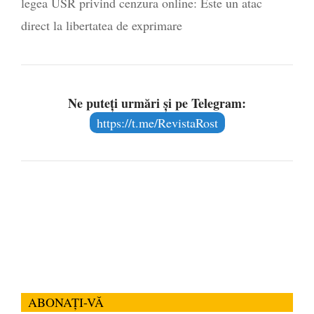
legea USR privind cenzura online: Este un atac
direct la libertatea de exprimare
Ne puteți urmări și pe Telegram:
https://t.me/RevistaRost
ABONAȚI-VĂ