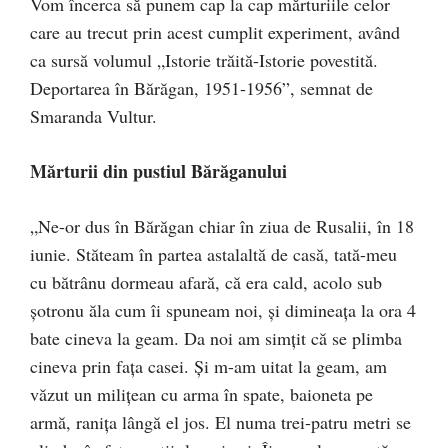
Vom încerca să punem cap la cap mărturiile celor
care au trecut prin acest cumplit experiment, având
ca sursă volumul „Istorie trăită-Istorie povestită.
Deportarea în Bărăgan, 1951-1956”, semnat de
Smaranda Vultur.
Mărturii din pustiul Bărăganului
„Ne-or dus în Bărăgan chiar în ziua de Rusalii, în 18
iunie. Stăteam în partea astalaltă de casă, tată-meu
cu bătrânu dormeau afară, că era cald, acolo sub
șotronu ăla cum îi spuneam noi, și dimineața la ora 4
bate cineva la geam. Da noi am simțit că se plimba
cineva prin fața casei. Și m-am uitat la geam, am
văzut un milițean cu arma în spate, baioneta pe
armă, ranița lângă el jos. El numa trei-patru metri se