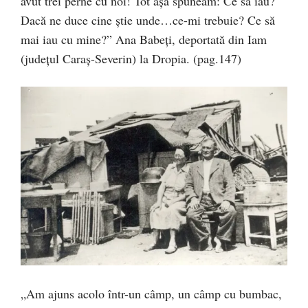
avut trei perne cu noi! Tot așa spuneam: Ce să iau?
Dacă ne duce cine știe unde…ce-mi trebuie? Ce să
mai iau cu mine?” Ana Babeți, deportată din Iam
(județul Caraș-Severin) la Dropia. (pag.147)
„Am ajuns acolo într-un câmp, un câmp cu bumbac,