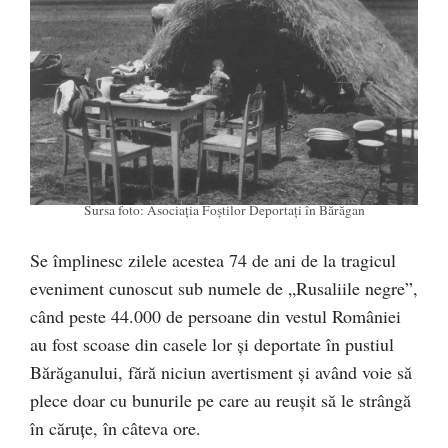
Sursa foto: Asociația Foștilor Deportați în Bărăgan
Se împlinesc zilele acestea 74 de ani de la tragicul
eveniment cunoscut sub numele de „Rusaliile negre”,
când peste 44.000 de persoane din vestul României
au fost scoase din casele lor și deportate în pustiul
Bărăganului, fără niciun avertisment și având voie să
plece doar cu bunurile pe care au reușit să le strângă
în căruțe, în câteva ore.