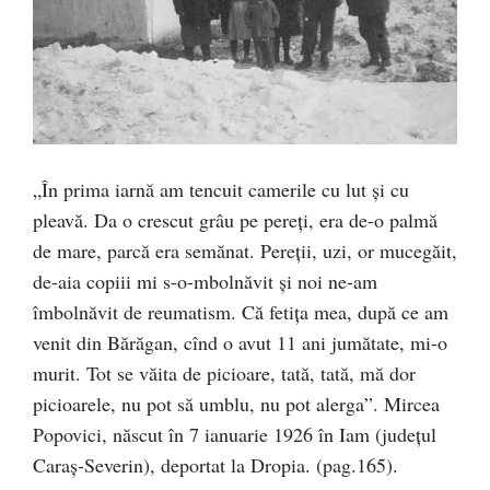
„În prima iarnă am tencuit camerile cu lut și cu
pleavă. Da o crescut grâu pe pereți, era de-o palmă
de mare, parcă era semănat. Pereții, uzi, or mucegăit,
de-aia copiii mi s-o-mbolnăvit și noi ne-am
îmbolnăvit de reumatism. Că fetița mea, după ce am
venit din Bărăgan, cînd o avut 11 ani jumătate, mi-o
murit. Tot se văita de picioare, tată, tată, mă dor
picioarele, nu pot să umblu, nu pot alerga”. Mircea
Popovici, născut în 7 ianuarie 1926 în Iam (județul
Caraș-Severin), deportat la Dropia. (pag.165).