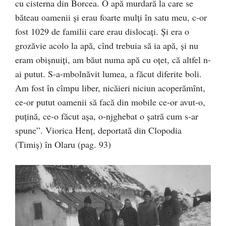
cu cisterna din Borcea. O apă murdară la care se
băteau oamenii și erau foarte mulți în satu meu, c-or
fost 1029 de familii care erau dislocați. Și era o
grozăvie acolo la apă, cînd trebuia să ia apă, și nu
eram obișnuiți, am băut numa apă cu oțet, că altfel n-
ai putut. S-a-mbolnăvit lumea, a făcut diferite boli.
Am fost în cîmpu liber, nicăieri niciun acoperămînt,
ce-or putut oamenii să facă din mobile ce-or avut-o,
puțină, ce-o făcut așa, o-njghebat o șatră cum s-ar
spune”. Viorica Henț, deportată din Clopodia
(Timiș) în Olaru (pag. 93)