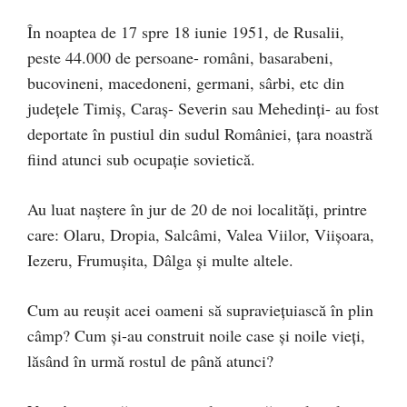
În noaptea de 17 spre 18 iunie 1951, de Rusalii,
peste 44.000 de persoane- români, basarabeni,
bucovineni, macedoneni, germani, sârbi, etc din
județele Timiș, Caraș- Severin sau Mehedinți- au fost
deportate în pustiul din sudul României, țara noastră
fiind atunci sub ocupație sovietică.
Au luat naștere în jur de 20 de noi localități, printre
care: Olaru, Dropia, Salcâmi, Valea Viilor, Viișoara,
Iezeru, Frumușita, Dâlga și multe altele.
Cum au reușit acei oameni să supraviețuiască în plin
câmp? Cum și-au construit noile case și noile vieți,
lăsând în urmă rostul de până atunci?