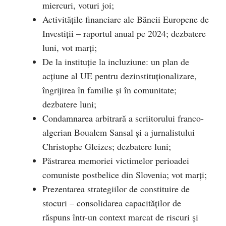
miercuri, voturi joi;
Activitățile financiare ale Băncii Europene de
Investiții – raportul anual pe 2024; dezbatere
luni, vot marți;
De la instituție la incluziune: un plan de
acțiune al UE pentru dezinstituționalizare,
îngrijirea în familie și în comunitate;
dezbatere luni;
Condamnarea arbitrară a scriitorului franco-
algerian Boualem Sansal și a jurnalistului
Christophe Gleizes; dezbatere luni;
Păstrarea memoriei victimelor perioadei
comuniste postbelice din Slovenia; vot marți;
Prezentarea strategiilor de constituire de
stocuri – consolidarea capacităților de
răspuns într-un context marcat de riscuri și