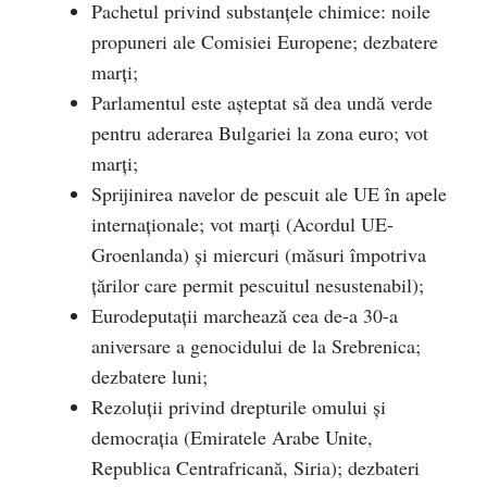
Pachetul privind substanțele chimice: noile
propuneri ale Comisiei Europene; dezbatere
marți;
Parlamentul este așteptat să dea undă verde
pentru aderarea Bulgariei la zona euro; vot
marți;
Sprijinirea navelor de pescuit ale UE în apele
internaționale; vot marți (Acordul UE-
Groenlanda) și miercuri (măsuri împotriva
țărilor care permit pescuitul nesustenabil);
Eurodeputații marchează cea de-a 30-a
aniversare a genocidului de la Srebrenica;
dezbatere luni;
Rezoluții privind drepturile omului și
democrația (Emiratele Arabe Unite,
Republica Centrafricană, Siria); dezbateri