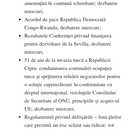
amenințări în continuă schimbare; dezbatere
miercuri;
Acordul de pace Republica Democrată
Congo-Rwanda; dezbatere miercuri;
Rezultatele Conferinței privind finanțarea
pentru dezvoltare de la Sevilla; dezbatere
miercuri;
51 de ani de la invazia turcă a Republicii
Cipru: condamnarea continuării ocupației
turce și sprijinirea reluării negocierilor pentru
o soluție cuprinzătoare în conformitate cu
dreptul internațional, rezoluțiile Consiliului
de Securitate al ONU, principiile și acquis-ul
UE; dezbatere miercuri;
Regulamentul privind defrișările – lista țărilor
care prezintă un risc scăzut sau ridicat; vot