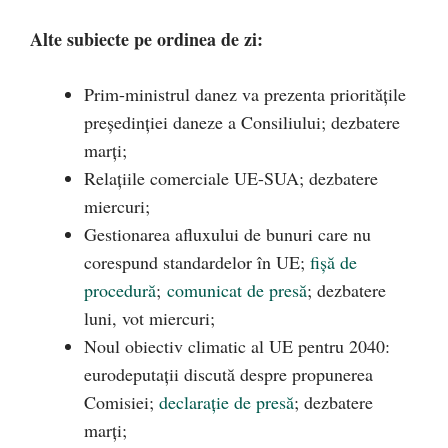
Alte subiecte pe ordinea de zi:
Prim-ministrul danez va prezenta prioritățile
președinției daneze a Consiliului; dezbatere
marți;
Relațiile comerciale UE-SUA; dezbatere
miercuri;
Gestionarea afluxului de bunuri care nu
corespund standardelor în UE;
fișă de
procedură
;
comunicat de presă
; dezbatere
luni, vot miercuri;
Noul obiectiv climatic al UE pentru 2040:
eurodeputații discută despre propunerea
Comisiei;
declarație de presă
; dezbatere
marți;