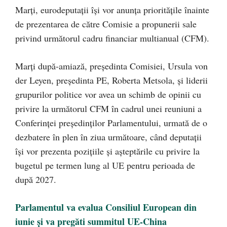
Marți, eurodeputații își vor anunța prioritățile înainte
de prezentarea de către Comisie a propunerii sale
privind următorul cadru financiar multianual (CFM).
Marți după-amiază, președinta Comisiei, Ursula von
der Leyen, președinta PE, Roberta Metsola, și liderii
grupurilor politice vor avea un schimb de opinii cu
privire la următorul CFM în cadrul unei reuniuni a
Conferinței președinților Parlamentului, urmată de o
dezbatere în plen în ziua următoare, când deputații
își vor prezenta pozițiile și așteptările cu privire la
bugetul pe termen lung al UE pentru perioada de
după 2027.
Parlamentul va evalua Consiliul European din
iunie și va pregăti summitul UE-China