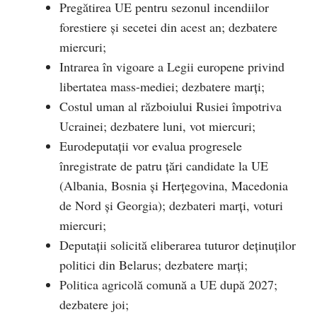
Pregătirea UE pentru sezonul incendiilor
forestiere și secetei din acest an; dezbatere
miercuri;
Intrarea în vigoare a Legii europene privind
libertatea mass-mediei; dezbatere marți;
Costul uman al războiului Rusiei împotriva
Ucrainei; dezbatere luni, vot miercuri;
Eurodeputații vor evalua progresele
înregistrate de patru țări candidate la UE
(Albania, Bosnia și Herțegovina, Macedonia
de Nord și Georgia); dezbateri marți, voturi
miercuri;
Deputații solicită eliberarea tuturor deținuților
politici din Belarus; dezbatere marți;
Politica agricolă comună a UE după 2027;
dezbatere joi;