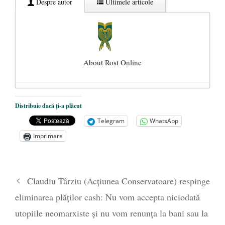
Despre autor
Ultimele articole
About Rost Online
Dezvăluiri cutremurătoare despre
Distribuie dacă ți-a plăcut
președintele Ucrainei, Volodymyr
Telegram
WhatsApp
Zelensky
- 13 mai 2026
Imprimare
Statul care servește Națiunea
- 21 aprilie
2026
Legea Vexler produce efecte. Bustul
Claudiu Târziu (Acțiunea Conservatoare) respinge
poetului Octavian Goga, înlăturat din Iași
eliminarea plăților cash: Nu vom accepta niciodată
- 16 aprilie 2026
utopiile neomarxiste și nu vom renunța la bani sau la