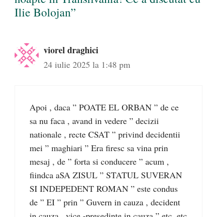
Ilie Bolojan”
viorel draghici
24 iulie 2025 la 1:48 pm
Apoi , daca ” POATE EL ORBAN ” de ce
sa nu faca , avand in vedere ” decizii
nationale , recte CSAT ” privind decidentii
mei ” maghiari ” Era firesc sa vina prin
mesaj , de ” forta si conducere ” acum ,
fiindca aSA ZISUL ” STATUL SUVERAN
SI INDEPEDENT ROMAN ” este condus
de ” EI ” prin ” Guvern in cauza , decident
in cauza , vice -presedinte in cauza ” etc, etc