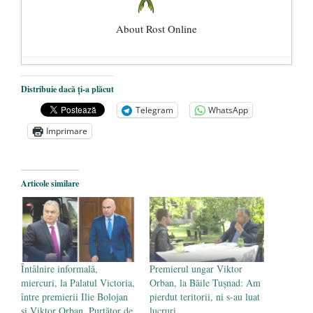
About Rost Online
Dezvăluiri cutremurătoare despre
Distribuie dacă ți-a plăcut
președintele Ucrainei, Volodymyr
Telegram
WhatsApp
Zelensky
- 13 mai 2026
Imprimare
Statul care servește Națiunea
- 21 aprilie
2026
Legea Vexler produce efecte. Bustul
Articole similare
poetului Octavian Goga, înlăturat din Iași
- 16 aprilie 2026
Întâlnire informală,
Premierul ungar Viktor
miercuri, la Palatul Victoria,
Orban, la Băile Tușnad: Am
între premierii Ilie Bolojan
pierdut teritorii, ni s-au luat
și Viktor Orban. Purtător de
lucruri