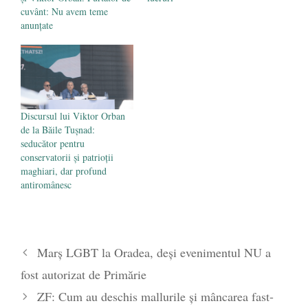
cuvânt: Nu avem teme
anunțate
Discursul lui Viktor Orban
de la Băile Tușnad:
seducător pentru
conservatorii și patrioții
maghiari, dar profund
antiromânesc
Marș LGBT la Oradea, deși evenimentul NU a
fost autorizat de Primărie
ZF: Cum au deschis mallurile şi mâncarea fast-