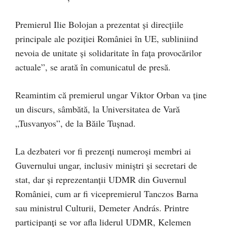
Premierul Ilie Bolojan a prezentat și direcțiile
principale ale poziției României în UE, subliniind
nevoia de unitate și solidaritate în fața provocărilor
actuale”, se arată în comunicatul de presă.
Reamintim că premierul ungar Viktor Orban va ține
un discurs, sâmbătă, la Universitatea de Vară
„Tusvanyos”, de la Băile Tușnad.
La dezbateri vor fi prezenți numeroși membri ai
Guvernului ungar, inclusiv miniștri și secretari de
stat, dar și reprezentanții UDMR din Guvernul
României, cum ar fi vicepremierul Tanczos Barna
sau ministrul Culturii, Demeter András. Printre
participanți se vor afla liderul UDMR, Kelemen