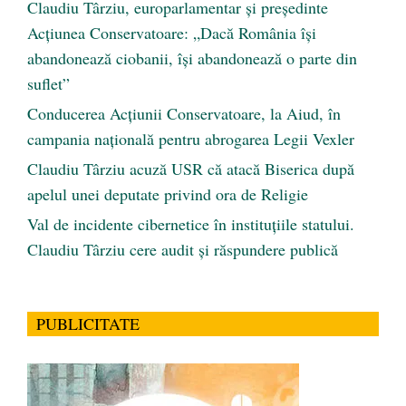
Claudiu Târziu, europarlamentar și președinte
Acțiunea Conservatoare: „Dacă România își
abandonează ciobanii, își abandonează o parte din
suflet”
Conducerea Acțiunii Conservatoare, la Aiud, în
campania națională pentru abrogarea Legii Vexler
Claudiu Târziu acuză USR că atacă Biserica după
apelul unei deputate privind ora de Religie
Val de incidente cibernetice în instituțiile statului.
Claudiu Târziu cere audit și răspundere publică
PUBLICITATE