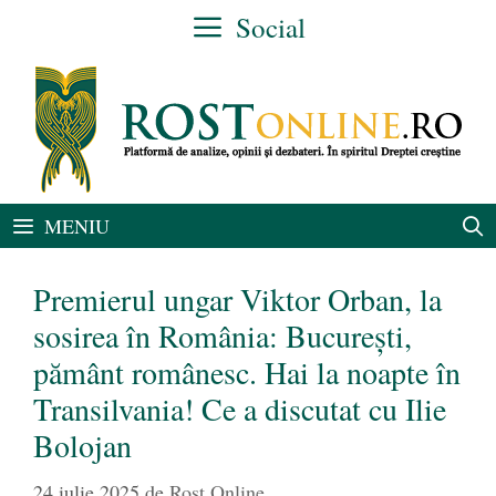
Sari
Social
la
conținut
MENIU
Premierul ungar Viktor Orban, la
sosirea în România: București,
pământ românesc. Hai la noapte în
Transilvania! Ce a discutat cu Ilie
Bolojan
24 iulie 2025
de
Rost Online