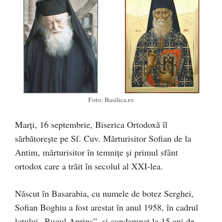
Foto: Basilica.ro
Marți, 16 septembrie, Biserica Ortodoxă îl
sărbătorește pe Sf. Cuv. Mărturisitor Sofian de la
Antim, mărturisitor în temnițe și primul sfânt
ortodox care a trăit în secolul al XXI-lea.
Născut în Basarabia, cu numele de botez Serghei,
Sofian Boghiu a fost arestat în anul 1958, în cadrul
lotului „Rugul Aprins”, și condamnat la 15 ani de