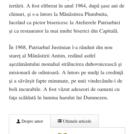
iertării. A fost eliberat în anul 1964, după şase ani de
chinuri, şi s-a întors la Mănăstirea Plumbuita,
lucrând ca pictor bisericesc la Atelierele Patriarhiei
și ca restaurator la mai multe biserici din Capitală.
În 1968, Patriarhul Justinian l-a rânduit din nou
stareț al Mănăstirii Antim, redând astfel
aşezământului monahal strălucirea duhovnicească și
misionară de odinioară. A întors pe mulţi la credință
şi a săvârșit fapte minunate, pe unii vindecându-i de
boli incurabile. A fost văzut adeseori de oameni cu
fața scăldată în lumina harului lui Dumnezeu.
Despre autor
Ultimele articole