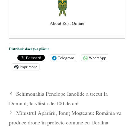
About Rost Online
Dezvăluiri cutremurătoare despre
Distribuie dacă ți-a plăcut
președintele Ucrainei, Volodymyr
Telegram
WhatsApp
Zelensky
- 13 mai 2026
Imprimare
Statul care servește Națiunea
- 21 aprilie
2026
Legea Vexler produce efecte. Bustul
Schimonahia Penelope Ianolide a trecut la
poetului Octavian Goga, înlăturat din Iași
Domnul, la vârsta de 100 de ani
- 16 aprilie 2026
Ministrul Apărării, Ionuț Moșteanu: România va
produce drone în proiecte comune cu Ucraina