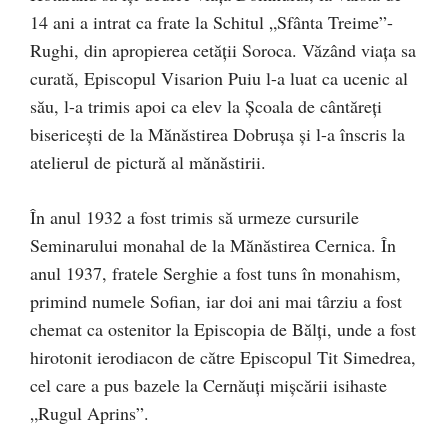
14 ani a intrat ca frate la Schitul „Sfânta Treime”-
Rughi, din apropierea cetății Soroca. Văzând viaţa sa
curată, Episcopul Visarion Puiu l-a luat ca ucenic al
său, l-a trimis apoi ca elev la Şcoala de cântăreți
bisericești de la Mănăstirea Dobrușa şi l-a înscris la
atelierul de pictură al mănăstirii.
În anul 1932 a fost trimis să urmeze cursurile
Seminarului monahal de la Mănăstirea Cernica. În
anul 1937, fratele Serghie a fost tuns în monahism,
primind numele Sofian, iar doi ani mai târziu a fost
chemat ca ostenitor la Episcopia de Bălți, unde a fost
hirotonit ierodiacon de către Episcopul Tit Simedrea,
cel care a pus bazele la Cernăuți mișcării isihaste
„Rugul Aprins”.