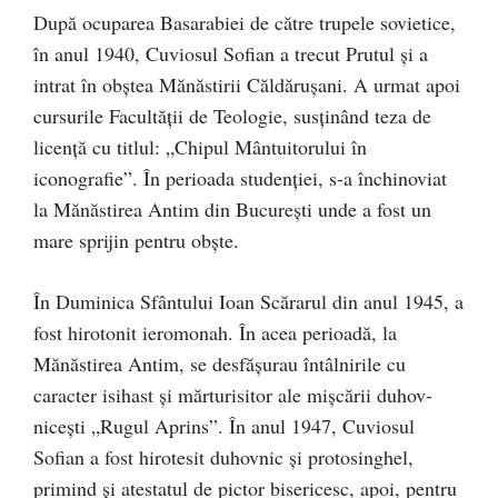
După ocuparea Basarabiei de către trupele sovietice,
în anul 1940, Cuviosul Sofian a trecut Prutul și a
intrat în obştea Mănăstirii Căldă­rușani. A urmat apoi
cursurile Facultăţii de Teologie, susţinând teza de
licenţă cu titlul: „Chipul Mântuitorului în
iconografie”. În perioada studenției, s-a închinoviat
la Mănăstirea Antim din Bucureşti unde a fost un
mare sprijin pentru obște.
În Duminica Sfântului Ioan Scărarul din anul 1945, a
fost hirotonit ieromonah. În acea perioadă, la
Mănăstirea Antim, se desfăşurau întâlnirile cu
caracter isihast și mărturisitor ale mișcării duhov­
nicești „Rugul Aprins”. În anul 1947, Cuviosul
Sofian a fost hirotesit duhovnic și protosinghel,
primind și atestatul de pictor bisericesc, apoi, pentru