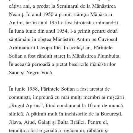
câțiva ani, a predat la Seminarul de la Mănăstirea
Neamț. În anul 1950 a primit stă­reția Mănăstirii
Antim, iar în anul 1951 a fost hirotesit arhimandrit.
În luna iunie din anul 1954, l-a primit pentru două
săptămâni în obștea Mănăstirii Antim pe Cuviosul
Arhimandrit Cleopa Ilie. În același an, Părintele
Sofian a fost rânduit stareț la Mănăstirea Plumbuita.
În această perioadă a pictat bisericile mănăstirilor
Saon și Negru Vodă.
În iunie 1958, Părintele Sofian a fost arestat de
comunişti, împreună cu mai mulţi membri ai mişcării
„Rugul Aprins”, fiind condamnat la 16 ani de muncă
silnică. A pătimit mult în închisorile de la București,
Jilava, Aiud, Galați și Balta Brăilei. Pentru el,
temnița a fost o școală a rugăciunii, răbdării și