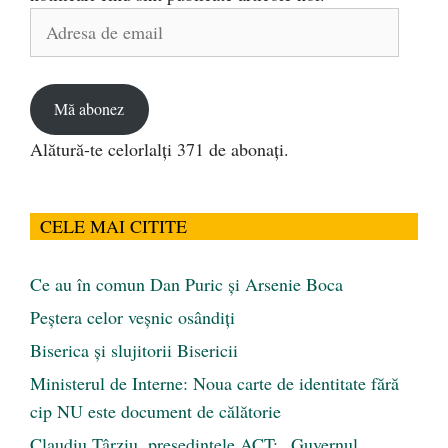
Adresa
de
email
Mă abonez
Alătură-te celorlalți 371 de abonați.
CELE MAI CITITE
Ce au în comun Dan Puric şi Arsenie Boca
Peştera celor veşnic osândiţi
Biserica și slujitorii Bisericii
Ministerul de Interne: Noua carte de identitate fără
cip NU este document de călătorie
Claudiu Târziu, președintele ACT: „Guvernul