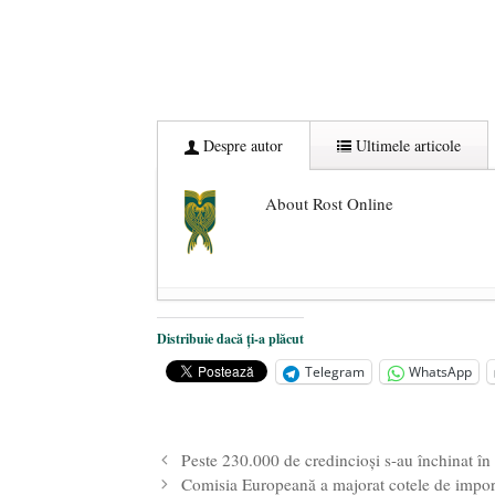
Despre autor
Ultimele articole
About Rost Online
Dezvăluiri cutremurătoare despre 
Distribuie dacă ți-a plăcut
Statul care servește Națiunea
- 21 
Telegram
WhatsApp
Legea Vexler produce efecte. Bustu
Peste 230.000 de credincioși s-au închinat în 
Comisia Europeană a majorat cotele de impor