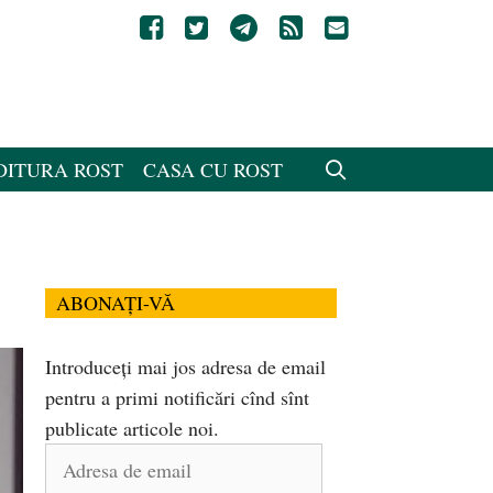
DITURA ROST
CASA CU ROST
ABONAȚI-VĂ
Introduceți mai jos adresa de email
pentru a primi notificări cînd sînt
publicate articole noi.
Adresa
de