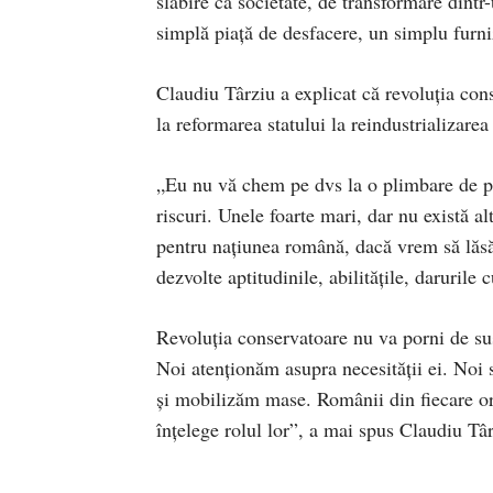
slăbire ca societate, de transformare dintr-
simplă piață de desfacere, un simplu furni
Claudiu Târziu a explicat că revoluția con
la reformarea statului la reindustrializare
„Eu nu vă chem pe dvs la o plimbare de pl
riscuri. Unele foarte mari, dar nu există
pentru națiunea română, dacă vrem să lăsăm
dezvolte aptitudinile, abilitățile, darurile 
Revoluția conservatoare nu va porni de sus
Noi atenționăm asupra necesității ei. Noi 
și mobilizăm mase. Românii din fiecare ora
înțelege rolul lor”, a mai spus Claudiu Târ