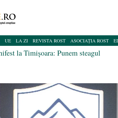
UE
LA ZI
REVISTA ROST
ASOCIAȚIA ROST
E
nifest la Timișoara: Punem steagul