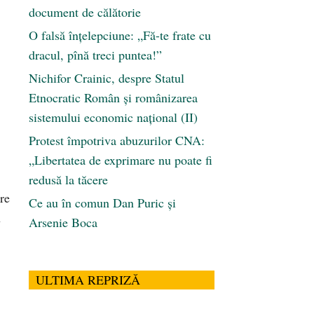
document de călătorie
O falsă înțelepciune: „Fă-te frate cu
dracul, pînă treci puntea!”
Nichifor Crainic, despre Statul
Etnocratic Român şi românizarea
sistemului economic naţional (II)
Protest împotriva abuzurilor CNA:
„Libertatea de exprimare nu poate fi
redusă la tăcere
are
Ce au în comun Dan Puric şi
n
Arsenie Boca
ULTIMA REPRIZĂ