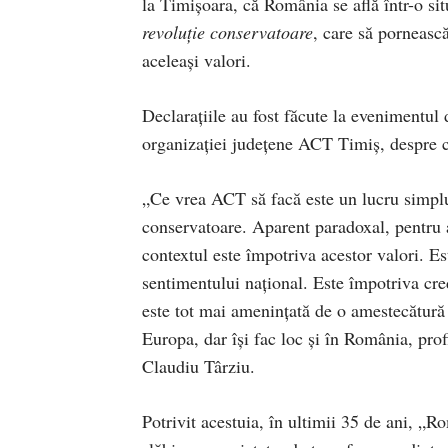
la Timișoara, că România se află într-o situ
revoluție conservatoare
, care să pornească
aceleași valori.
Declarațiile au fost făcute la evenimentul 
organizației județene ACT Timiș, despre c
„Ce vrea ACT să facă este un lucru simplu:
conservatoare. Aparent paradoxal, pentru a 
contextul este împotriva acestor valori. Es
sentimentului național. Este împotriva credi
este tot mai amenințată de o amestecătură d
Europa, dar își fac loc și în România, pro
Claudiu Târziu.
Potrivit acestuia, în ultimii 35 de ani, „R