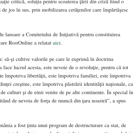
ație critică, soluția pentru scoaterea țării din criză fiind
o
 de jos în sus, prin mobilizarea cetățenilor care împărtășesc
de lansare a Comitetului de Inițiativă pentru constituirea
are RostOnline a relatat
aici
.
 să-și cultive valorile pe care le exprimă în doctrina
face lucrul acesta, este nevoie de o revoluție, pentru că tot
te împotriva libertății, este împotriva familiei, este împotriva
nței creștine, este împotriva păstrării identității naționale, c
e culturi și de etnii venite de pe alte continente. În special î
fitând de nevoia de forța de muncă din țara noastră”, a spus
omânia a fost ținta unui program de destructurare ca stat, de