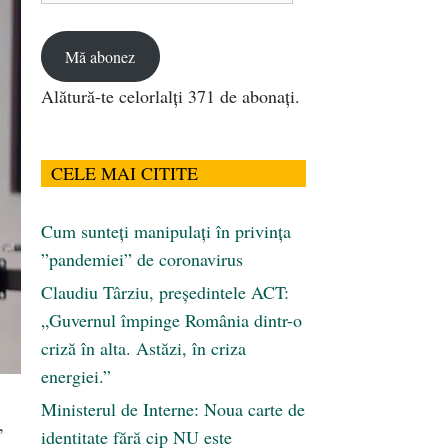
email
Mă abonez
Alătură-te celorlalți 371 de abonați.
CELE MAI CITITE
Cum sunteți manipulați în privința
”pandemiei” de coronavirus
Claudiu Târziu, președintele ACT:
„Guvernul împinge România dintr-o
criză în alta. Astăzi, în criza
energiei.”
Ministerul de Interne: Noua carte de
,
identitate fără cip NU este