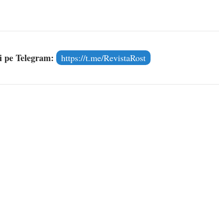
și pe Telegram:
https://t.me/RevistaRost