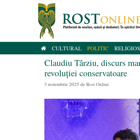
Sari
la
conținut
CULTURAL
POLITIC
RELIGIOS
Claudiu Târziu, discurs ma
revoluției conservatoare
3 noiembrie 2025
de
Rost Online