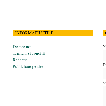
INFORMATII UTILE
Despre noi
N
Termeni și condiții
Redacția
E
Publicitate pe site
M