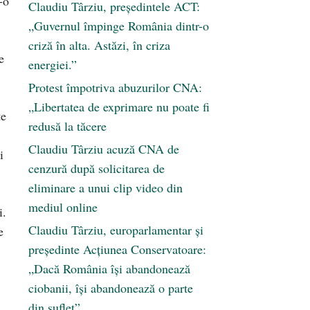
-o
Claudiu Târziu, președintele ACT:
„Guvernul împinge România dintr-o
criză în alta. Astăzi, în criza
e
energiei.”
Protest împotriva abuzurilor CNA:
„Libertatea de exprimare nu poate fi
te
redusă la tăcere
Claudiu Târziu acuză CNA de
i
cenzură după solicitarea de
eliminare a unui clip video din
mediul online
i.
Claudiu Târziu, europarlamentar și
e
președinte Acțiunea Conservatoare:
„Dacă România își abandonează
ciobanii, își abandonează o parte
din suflet”