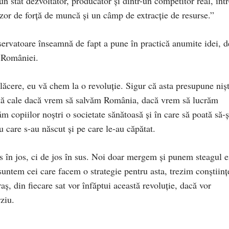
un stat dezvoltator, producător și dintr-un competitor real, într
zor de forță de muncă și un câmp de extracție de resurse.”
servatoare înseamnă de fapt a pune în practică anumite idei, d
a României.
ăcere, eu vă chem la o revoluție. Sigur că asta presupune niș
 altă cale dacă vrem să salvăm România, dacă vrem să lucrăm
 copiilor noștri o societate sănătoasă și în care să poată să-ș
cu care s-au născut și pe care le-au căpătat.
 în jos, ci de jos în sus. Noi doar mergem și punem steagul e
suntem cei care facem o strategie pentru asta, trezim conștiinț
ș, din fiecare sat vor înfăptui această revoluție, dacă vor
ziu.