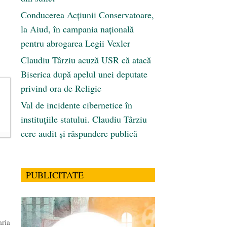
Conducerea Acțiunii Conservatoare,
la Aiud, în campania națională
pentru abrogarea Legii Vexler
Claudiu Târziu acuză USR că atacă
Biserica după apelul unei deputate
privind ora de Religie
Val de incidente cibernetice în
instituțiile statului. Claudiu Târziu
cere audit și răspundere publică
PUBLICITATE
aria