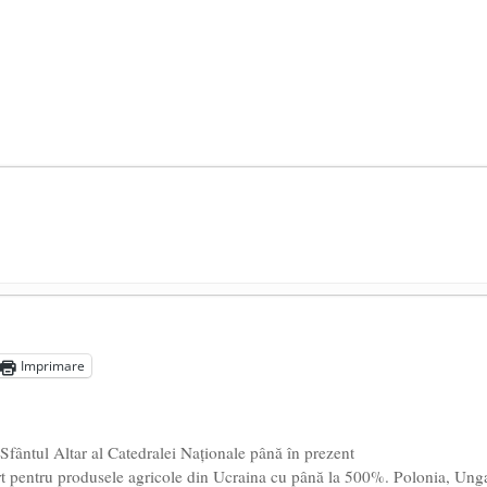
președintele Ucrainei, Volodymyr Zelensky
- 13 mai 2026
aprilie 2026
Imprimare
l poetului Octavian Goga, înlăturat din Iași
- 16 aprilie 2026
Sfântul Altar al Catedralei Naționale până în prezent
t pentru produsele agricole din Ucraina cu până la 500%. Polonia, Ung