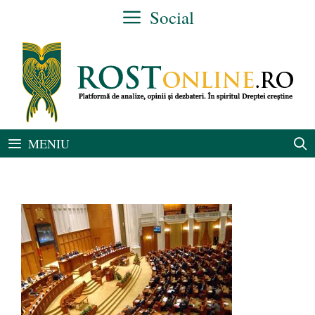
Sari
Social
la
conținut
MENIU