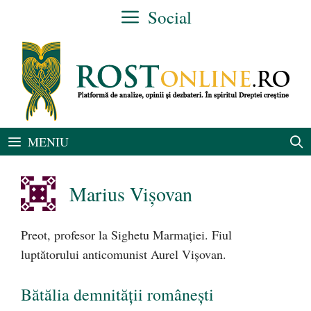
Sari
Social
la
conținut
MENIU
Marius Vișovan
Preot, profesor la Sighetu Marmației. Fiul
luptătorului anticomunist Aurel Vișovan.
Bătălia demnităţii româneşti