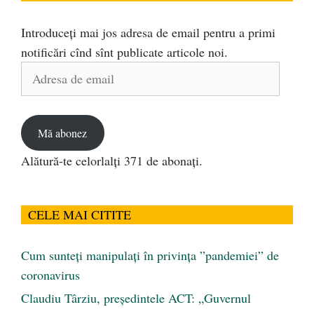
Introduceți mai jos adresa de email pentru a primi
notificări cînd sînt publicate articole noi.
Adresa
de
email
Mă abonez
Alătură-te celorlalți 371 de abonați.
CELE MAI CITITE
Cum sunteți manipulați în privința ”pandemiei” de
coronavirus
Claudiu Târziu, președintele ACT: „Guvernul