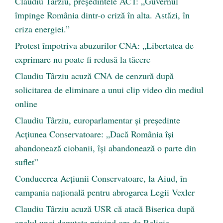
Claudiu Târziu, președintele ACT: „Guvernul
împinge România dintr-o criză în alta. Astăzi, în
criza energiei.”
Protest împotriva abuzurilor CNA: „Libertatea de
exprimare nu poate fi redusă la tăcere
Claudiu Târziu acuză CNA de cenzură după
solicitarea de eliminare a unui clip video din mediul
online
Claudiu Târziu, europarlamentar și președinte
Acțiunea Conservatoare: „Dacă România își
abandonează ciobanii, își abandonează o parte din
suflet”
Conducerea Acțiunii Conservatoare, la Aiud, în
campania națională pentru abrogarea Legii Vexler
Claudiu Târziu acuză USR că atacă Biserica după
apelul unei deputate privind ora de Religie