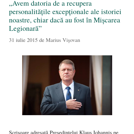
„Avem datoria de a recupera
personalităţile excepţionale ale istoriei
noastre, chiar dacă au fost în Mişcarea
Legionară”
31 iulie 2015
de
Marius Vișovan
Scrisoare adresată Preşedintelui Klaus Iohannis pe