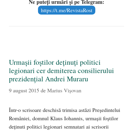
Ne puteți urmări și pe Telegram:
https://t.me/RevistaRost
Urmaşii foştilor deţinuţi politici
legionari cer demiterea consilierului
prezidenţial Andrei Muraru
9 august 2015
de
Marius Vișovan
Într-o scrisoare deschisă trimisa astăzi Preşedintelui
României, domnul Klaus Iohannis, urmaşii foştilor
deţinuti politici legionari semnatari ai scrisorii