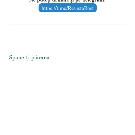
https://t.me/RevistaRost
Spune-ți părerea