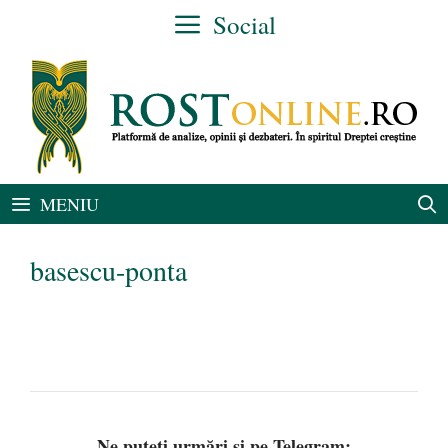
Sari
Social
la
conținut
MENIU
basescu-ponta
Ne puteți urmări și pe Telegram: