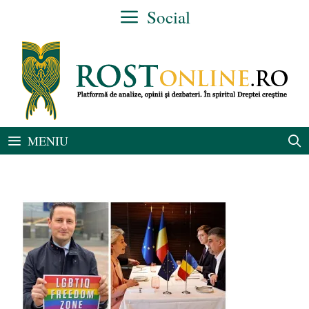
Sari
Social
la
conținut
MENIU