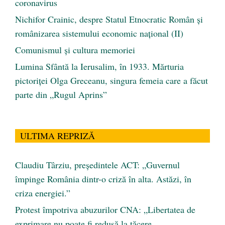
coronavirus
Nichifor Crainic, despre Statul Etnocratic Român şi
românizarea sistemului economic naţional (II)
Comunismul şi cultura memoriei
Lumina Sfântă la Ierusalim, în 1933. Mărturia
pictoriței Olga Greceanu, singura femeia care a făcut
parte din „Rugul Aprins”
ULTIMA REPRIZĂ
Claudiu Târziu, președintele ACT: „Guvernul
împinge România dintr-o criză în alta. Astăzi, în
criza energiei.”
Protest împotriva abuzurilor CNA: „Libertatea de
exprimare nu poate fi redusă la tăcere