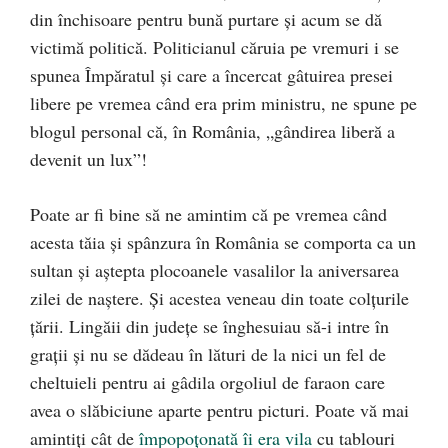
din închisoare pentru bună purtare şi acum se dă
victimă politică. Politicianul căruia pe vremuri i se
spunea Împăratul şi care a încercat gâtuirea presei
libere pe vremea când era prim ministru, ne spune pe
blogul personal că, în România, „gândirea liberă a
devenit un lux”!
Poate ar fi bine să ne amintim că pe vremea când
acesta tăia şi spânzura în România se comporta ca un
sultan şi aştepta plocoanele vasalilor la aniversarea
zilei de naştere. Şi acestea veneau din toate colţurile
ţării. Lingăii din judeţe se înghesuiau să-i intre în
graţii şi nu se dădeau în lături de la nici un fel de
cheltuieli pentru ai gâdila orgoliul de faraon care
avea o slăbiciune aparte pentru picturi. Poate vă mai
amintiţi cât de
împopoţonată îi era vila
cu tablouri