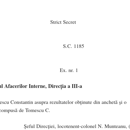
Afacerilor Intern
Secret
egională Suceav
 1185
7 din 19 august 195
nr. 1
l Afacerilor Interne, Direcţia a III-a
escu Constantin asupra rezultatelor obţinute din anchetă şi o
, compusă de Tomescu C.
Şeful Direcției, locotenent-colonel N. Munteanu, (