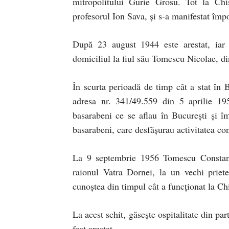
mitropolitului Gurie Grosu. Tot la Chiş
profesorul Ion Sava, şi s-a manifestat împo
După 23 august 1944 este arestat, iar î
domiciliul la fiul său Tomescu Nicolae, di
În scurta perioadă de timp cât a stat în 
adresa nr. 341/49.559 din 5 aprilie 19
basarabeni ce se aflau în Bucureşti și îm
basarabeni, care desfăşurau activitatea c
La 9 septembrie 1956 Tomescu Constant
raionul Vatra Dornei, la un vechi priet
cunoştea din timpul cât a funcționat la Ch
La acest schit, găsește ospitalitate din pa
fost arestat.