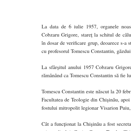
La data de 6 iulie 1957, organele noast
Cobzaru Grigore, stareţ la schitul de căl
în dosar de verificare grup, deoarece s-a 
cu profesorul Tomescu Constantin, găzdui
La sfârșitul anului 1957 Cobzaru Grigo
rămânând ca Tomescu Constantin să fie luc
Tomescu Constantin este născut la 20 februa
Facultatea de Teologie din Chişinău, apoi 
fostului mitropolit legionar Visarion Puiu, 
Cât a funcţionat la Chișinău a fost secreta