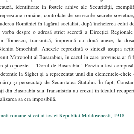
uză, identificate în fostele arhive ale Securităţii, exemplif
epresiune române, controlate de serviciile secrete sovietice,
luderea României în lagărul socialist, după încheierea celui de
vorba despre o adresă strict secretă a Direcției Regionale
tin Tomescu, transmisă, împreună cu două anexe, la dosa
Nichita Smochină. Anexele reprezintă o sinteză asupra acțiu
venit Mitropolit al Basarabiei, în cazul în care provincia ar fi 
um şi o poezie – ”Dorul de Basarabia”. Poezia a fost compusă
detenţie la Sighet şi a reprezentat unul din elementele-cheie 
ăriţi şi persecutaţi de Securitatea Statului. În fapt, Constan
i din Basarabia sau Transnistria au crezut în idealul recuperă
alizarea sa era imposibilă.