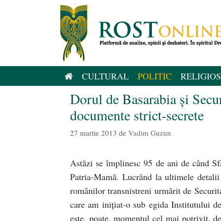
Sari
la
conținut
CULTURAL
POLITIC
RELIGIOS
Dorul de Basarabia şi Securi
documente strict-secrete
27 martie 2013
de
Vadim Guzun
Astăzi se împlinesc 95 de ani de când Sfat
Patria-Mamă. Lucrând la ultimele detalii
românilor transnistreni urmărit de Securit
care am iniţiat-o sub egida Institutului 
este, poate, momentul cel mai potrivit, d