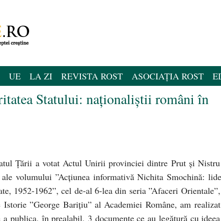
UE
LA ZI
REVISTA ROST
ASOCIAȚIA ROST
E
tatea Statului: naţionaliştii români în
ul Ţării a votat Actul Unirii provinciei dintre Prut şi Nistru
 ale volumului ”Acţiunea informativă Nichita Smochină: lide
ate, 1952-1962”, cel de-al 6-lea din seria ”Afaceri Orientale”,
de Istorie ”George Barițiu” al Academiei Române, am realizat
e a publica, în prealabil, 3 documente ce au legătură cu ideea