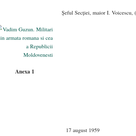
Şeful Secției, maior I. Voicescu, (
Anexa 1
a a III-
ust 1959