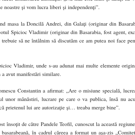
le noastre și vom lucra liberi și independenți”.
ând masa la Doncilă Andrei, din Galați (originar din Basarab
reotul Spicioc Vladimir (originar din Basarabia, fost agent, exc
oi trebuie să ne întâlnim să discutăm ce am putea noi face pen
Spicioc Vladimir, unde s-au adunat mai multe elemente origin
a avut manifestări similare.
 Tomescu Constantin a afirmat: „Are o misiune specială, lucre
cul unor mânăstiri, lucrare pe care o va publica, însă nu ac
ă prietenul lui are autorizație și… treaba merge bine”.
ost însoțit de către Pandele Teofil, cunoscut la această regiune
tă basarabeană, în cadrul căreea a format un așa-zis „Comitet