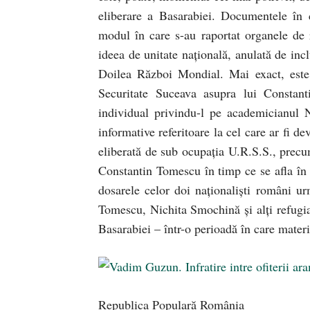
eliberare a Basarabiei. Documentele în ca
modul în care s-au raportat organele de r
ideea de unitate națională, anulată de inc
Doilea Război Mondial. Mai exact, este 
Securitate Suceava asupra lui Constan
individual privindu-l pe academicianul 
informative referitoare la cel care ar fi de
eliberată de sub ocupația U.R.S.S., prec
Constantin Tomescu în timp ce se afla în 
dosarele celor doi naţionaliști români urm
Tomescu, Nichita Smochină și alţi refugiaț
Basarabiei – într-o perioadă în care materi
Republica Populară România