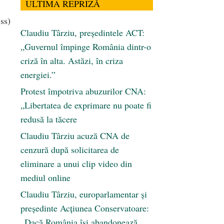
ULTIMA REPRIZĂ
ss)
Claudiu Târziu, președintele ACT:
„Guvernul împinge România dintr-o
criză în alta. Astăzi, în criza
energiei.”
Protest împotriva abuzurilor CNA:
„Libertatea de exprimare nu poate fi
redusă la tăcere
Claudiu Târziu acuză CNA de
cenzură după solicitarea de
eliminare a unui clip video din
mediul online
Claudiu Târziu, europarlamentar și
a
președinte Acțiunea Conservatoare:
„Dacă România își abandonează