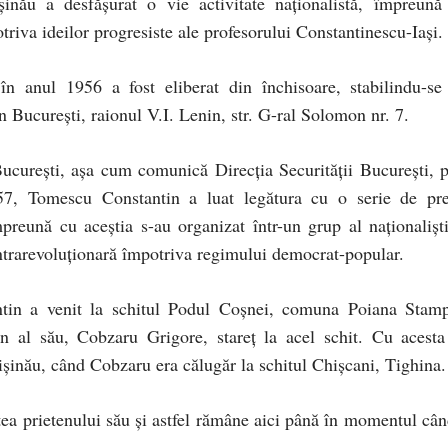
inău a desfășurat o vie activitate naţionalistă, împreună
triva ideilor progresiste ale profesorului Constantinescu-Iaşi.
n anul 1956 a fost eliberat din închisoare, stabilindu-se
n București, raionul V.I. Lenin, str. G-ral Solomon nr. 7.
Bucureşti, așa cum comunică Direcţia Securităţii Bucureşti, p
57, Tomescu Constantin a luat legătura cu o serie de pre
preună cu aceştia s-au organizat într-un grup al naţionalişti
ontrarevoluţionară împotriva regimului democrat-popular.
in a venit la schitul Podul Coşnei, comuna Poiana Stamp
en al său, Cobzaru Grigore, stareţ la acel schit. Cu acesta
ișinău, când Cobzaru era călugăr la schitul Chișcani, Tighina.
rtea prietenului său și astfel rămâne aici până în momentul cân