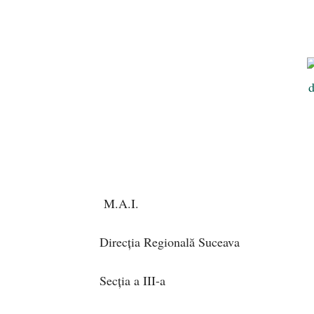
M.A.I.
Direcţia Regională Suceava
Secţi
17 aug