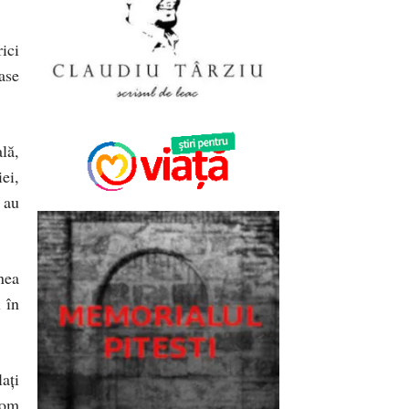
ici
ase
lă,
ei,
 au
nea
 în
ați
vom