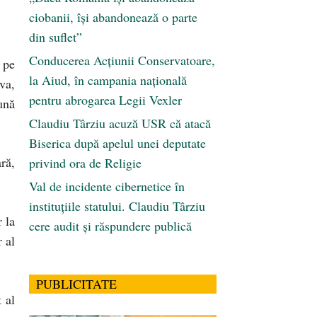
ciobanii, își abandonează o parte
din suflet”
Conducerea Acțiunii Conservatoare,
 pe
la Aiud, în campania națională
va,
pentru abrogarea Legii Vexler
ună
Claudiu Târziu acuză USR că atacă
Biserica după apelul unei deputate
ră,
privind ora de Religie
Val de incidente cibernetice în
instituțiile statului. Claudiu Târziu
 la
cere audit și răspundere publică
 al
PUBLICITATE
 al