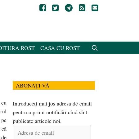
DITURA ROST
CASA CU ROST
ABONAȚI-VĂ
 cu
Introduceți mai jos adresa de email
rul
pentru a primi notificări cînd sînt
 pe
publicate articole noi.
 că
Adresa
 de
de