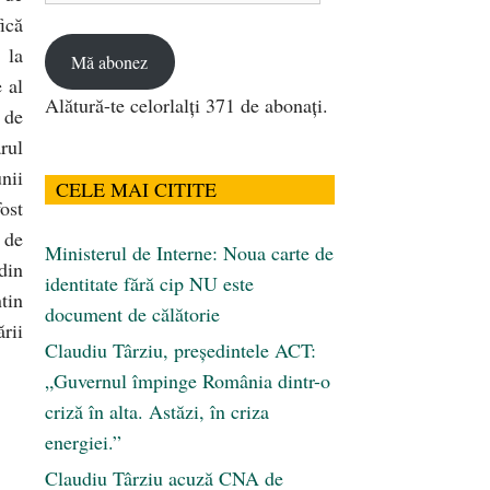
ică
email
 la
Mă abonez
 al
Alătură-te celorlalți 371 de abonați.
 de
rul
nii
CELE MAI CITITE
fost
 de
Ministerul de Interne: Noua carte de
din
identitate fără cip NU este
tin
document de călătorie
rii
Claudiu Târziu, președintele ACT:
„Guvernul împinge România dintr-o
criză în alta. Astăzi, în criza
energiei.”
Claudiu Târziu acuză CNA de