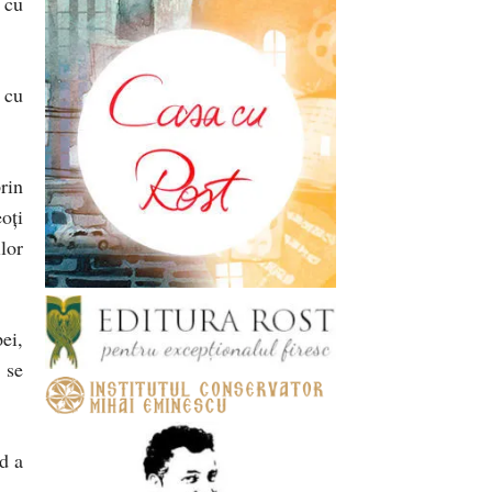
 cu
 cu
rin
oţi
lor
ei,
 se
d a