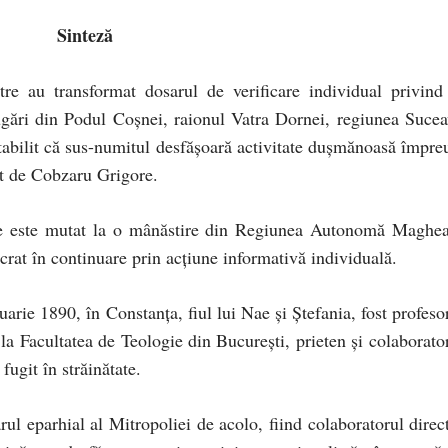
Sinteză
re au transformat dosarul de verificare individual privind
ugări din Podul Coşnei, raionul Vatra Dornei, regiunea Sucea
stabilit că sus-numitul desfăşoară activitate duşmănoasă împre
t de Cobzaru Grigore.
re este mutat la o mânăstire din Regiunea Autonomă Maghea
rat în continuare prin acțiune informativă individuală.
rie 1890, în Constanța, fiul lui Nae şi Ştefania, fost profesor
la Facultatea de Teologie din București, prieten și colaborator
fugit în străinătate.
rul eparhial al Mitropoliei de acolo, fiind colaboratorul direct