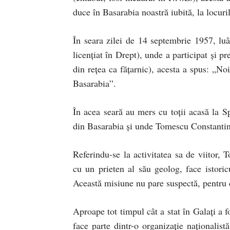
duce în Basarabia noastră iubită, la locuri
În seara zilei de 14 septembrie 1957, lu
licențiat în Drept), unde a participat și p
din rețea ca fățarnic), acesta a spus: „N
Basarabia”.
În acea seară au mers cu toții acasă la 
din Basarabia și unde Tomescu Constantin 
Referindu-se la activitatea sa de viitor,
cu un prieten al său geolog, face istori
Această misiune nu pare suspectă, pentru c
Aproape tot timpul cât a stat în Galați a f
face parte dintr-o organizație naționalis