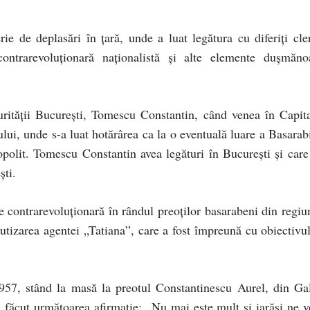
ie de deplasări în țară, unde a luat legătura cu diferiți cler
contrarevoluționară naționalistă și alte elemente dușmăno
ității București, Tomescu Constantin, când venea în Capita
ului, unde s-a luat hotărârea ca la o eventuală luare a Basarabi
polit. Tomescu Constantin avea legături în București și care
ști.
e contrarevoluționară în rândul preoților basarabeni din regiu
şrutizarea agentei „Tatiana”, care a fost împreună cu obiectivul
1957, stând la masă la preotul Constantinescu Aurel, din Gal
 a făcut următoarea afirmație: „Nu mai este mult și iarăși ne 