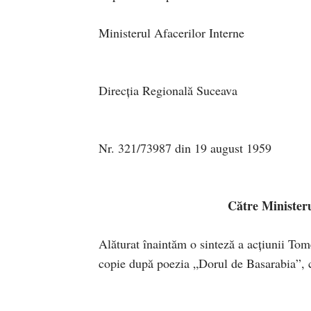
Ministerul 
Strict 
Direcţia R
S.C.
Nr. 321/7398
Ex. 
Către Ministeru
Alăturat înaintăm o sinteză a acţiunii Tom
copie după poezia „Dorul de Basarabia”