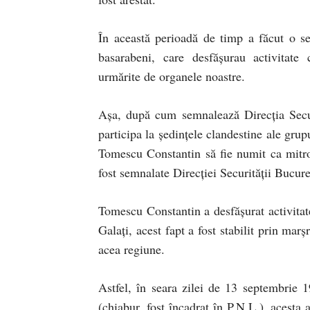
În această perioadă de timp a făcut o ser
basarabeni, care desfășurau activitate 
urmărite de organele noastre.
Așa, după cum semnalează Direcția Secur
participa la ședințele clandestine ale grup
Tomescu Constantin să fie numit ca mitro
fost semnalate Direcției Securității Bucure
Tomescu Constantin a desfășurat activitat
Galați, acest fapt a fost stabilit prin mar
acea regiune.
Astfel, în seara zilei de 13 septembrie 
(chiabur, fost încadrat în P.N.L.), acesta