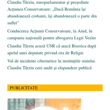
Claudiu Târziu, europarlamentar și președinte
Acțiunea Conservatoare: „Dacă România își
abandonează ciobanii, își abandonează o parte din
suflet”
Conducerea Acțiunii Conservatoare, la Aiud, în
campania națională pentru abrogarea Legii Vexler
Claudiu Târziu acuză USR că atacă Biserica după
apelul unei deputate privind ora de Religie
Val de incidente cibernetice în instituțiile statului.
Claudiu Târziu cere audit și răspundere publică
PUBLICITATE