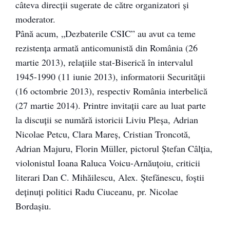
câteva direcţii sugerate de către organizatori şi
moderator.
Până acum, „Dezbaterile CSIC” au avut ca teme
rezistenţa armată anticomunistă din România (26
martie 2013), relaţiile stat-Biserică în intervalul
1945-1990 (11 iunie 2013), informatorii Securităţii
(16 octombrie 2013), respectiv România interbelică
(27 martie 2014). Printre invitaţii care au luat parte
la discuţii se numără istoricii Liviu Pleşa, Adrian
Nicolae Petcu, Clara Mareş, Cristian Troncotă,
Adrian Majuru, Florin Müller, pictorul Ştefan Câlţia,
violonistul Ioana Raluca Voicu-Arnăuţoiu, criticii
literari Dan C. Mihăilescu, Alex. Ştefănescu, foştii
deţinuţi politici Radu Ciuceanu, pr. Nicolae
Bordaşiu.