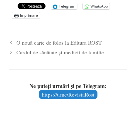
O carte despre embrionul uman, ca
Telegram
WhatsApp
persoană ce trebuie apărată
- 8 octombrie
Imprimare
2019
Societatea de Cultură Macedo-Română
împlinește 140 de ani de la înființare
- 20
O nouă carte de folos la Editura ROST
septembrie 2019
Cardul de sănătate şi medicii de familie
Ne puteți urmări și pe Telegram:
https://t.me/RevistaRost