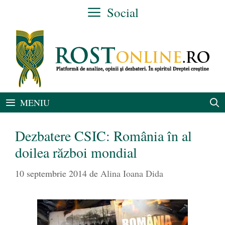
Sari
Social
la
conținut
MENIU
Dezbatere CSIC: România în al
doilea război mondial
10 septembrie 2014
de
Alina Ioana Dida