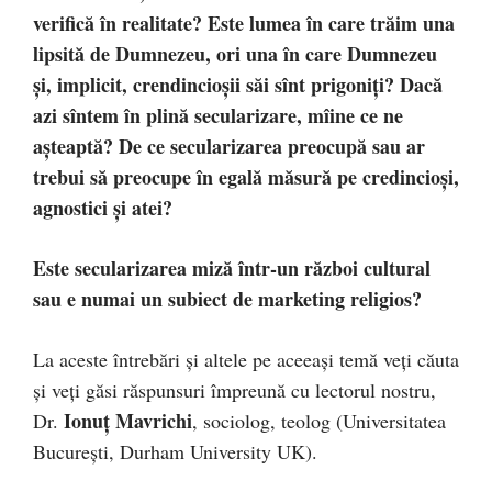
verifică în realitate? Este lumea în care trăim una
lipsită de Dumnezeu, ori una în care Dumnezeu
și, implicit, crendincioșii săi sînt prigoniți? Dacă
azi sîntem în plină secularizare, mîine ce ne
așteaptă? De ce secularizarea preocupă sau ar
trebui să preocupe în egală măsură pe credincioşi,
agnostici şi atei?
Este secularizarea miză într-un război cultural
sau e numai un subiect de marketing religios?
La aceste întrebări şi altele pe aceeaşi temă veţi căuta
şi veţi găsi răspunsuri împreună cu lectorul nostru,
Ionuţ Mavrichi
Dr.
, sociolog, teolog (Universitatea
Bucureşti, Durham University UK).