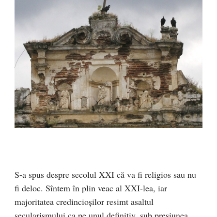
S-a spus despre secolul XXI că va fi religios sau nu
fi deloc. Sîntem în plin veac al XXI-lea, iar
majoritatea credincioșilor resimt asaltul
secularismului ca pe unul definitiv, sub presiunea