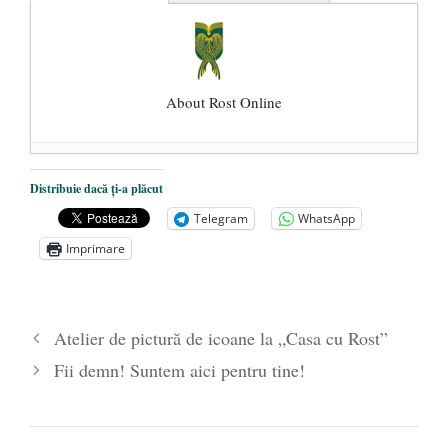
About Rost Online
Dezvăluiri cutremurătoare despre
Distribuie dacă ți-a plăcut
președintele Ucrainei, Volodymyr
Telegram
WhatsApp
Zelensky
- 13 mai 2026
Imprimare
Statul care servește Națiunea
- 21 aprilie
2026
Legea Vexler produce efecte. Bustul
Atelier de pictură de icoane la „Casa cu Rost”
poetului Octavian Goga, înlăturat din Iași
Fii demn! Suntem aici pentru tine!
- 16 aprilie 2026