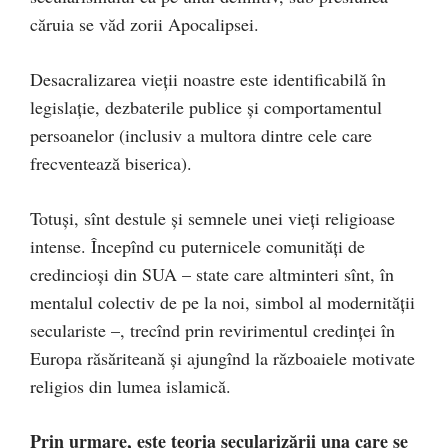
căruia se văd zorii Apocalipsei.
Desacralizarea vieții noastre este identificabilă în
legislație, dezbaterile publice și comportamentul
persoanelor (inclusiv a multora dintre cele care
frecventează biserica).
Totuși, sînt destule şi semnele unei vieți religioase
intense. Începînd cu puternicele comunităţi de
credincioşi din SUA – state care altminteri sînt, în
mentalul colectiv de pe la noi, simbol al modernității
seculariste –, trecînd prin revirimentul credinței în
Europa răsăriteană și ajungînd la războaiele motivate
religios din lumea islamică.
Prin urmare, este teoria secularizării una care se