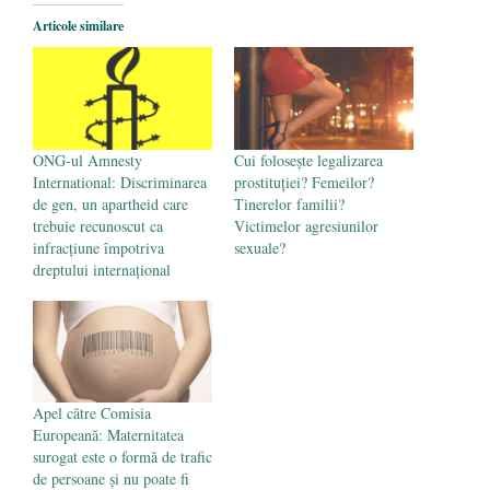
octombrie 2019
Articole similare
Parada confuziei sexuale
- 20 iunie 2019
ONG-ul Amnesty
Cui folosește legalizarea
International: Discriminarea
prostituției? Femeilor?
de gen, un apartheid care
Tinerelor familii?
trebuie recunoscut ca
Victimelor agresiunilor
infracţiune împotriva
sexuale?
dreptului internațional
Apel către Comisia
Europeană: Maternitatea
surogat este o formă de trafic
de persoane și nu poate fi