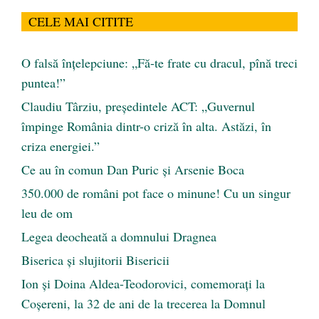
CELE MAI CITITE
O falsă înțelepciune: „Fă-te frate cu dracul, pînă treci
puntea!”
Claudiu Târziu, președintele ACT: „Guvernul
împinge România dintr-o criză în alta. Astăzi, în
criza energiei.”
Ce au în comun Dan Puric şi Arsenie Boca
350.000 de români pot face o minune! Cu un singur
leu de om
Legea deocheată a domnului Dragnea
Biserica și slujitorii Bisericii
Ion și Doina Aldea-Teodorovici, comemorați la
Coșereni, la 32 de ani de la trecerea la Domnul