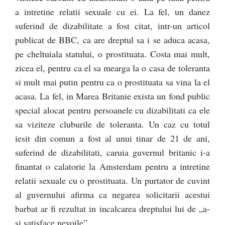
a intretine relatii sexuale cu ei. La fel, un danez
suferind de dizabilitate a fost citat, intr-un articol
publicat de BBC, ca are dreptul sa i se aduca acasa,
pe cheltuiala statului, o prostituata. Costa mai mult,
zicea el, pentru ca el sa mearga la o casa de toleranta
si mult mai putin pentru ca o prostituata sa vina la el
acasa. La fel, in Marea Britanie exista un fond public
special alocat pentru persoanele cu dizabilitati ca ele
sa viziteze cluburile de toleranta. Un caz cu totul
iesit din comun a fost al unui tinar de 21 de ani,
suferind de dizabilitati, caruia guvernul britanic i-a
finantat o calatorie la Amsterdam pentru a intretine
relatii sexuale cu o prostituata. Un purtator de cuvint
al guvernului afirma ca negarea solicitarii acestui
barbat ar fi rezultat in incalcarea dreptului lui de „a-
si satisface nevoile”.