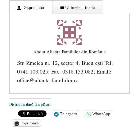
Despre autor
Ultimele articole
About Alianţa Familiilor din România
Str. Zmeica nr. 12, sector 4, București Tel:
0741.103.025; Fax: 0318.153.082; Email:
office@alianta-familiilor.ro
Cioloș, Cîțu și Iohannis încearcă să pună
Distribuie dacă ți-a plăcut
România sub steagul curcubeului
- 1 iulie
Telegram
WhatsApp
2021
Imprimare
Un blestem care aspiră la realitate:
COMUNISMUL FEMINIST
- 17