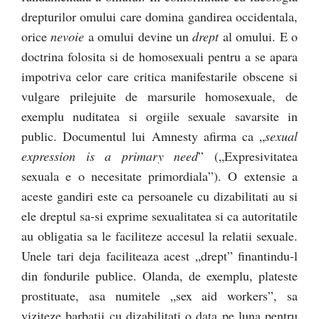
drepturilor omului care domina gandirea occidentala,
orice
nevoie
a omului devine un
drept
al omului. E o
doctrina folosita si de homosexuali pentru a se apara
impotriva celor care critica manifestarile obscene si
vulgare prilejuite de marsurile homosexuale, de
exemplu nuditatea si orgiile sexuale savarsite in
public. Documentul lui Amnesty afirma ca „
sexual
expression is a primary need
” („Expresivitatea
sexuala e o necesitate primordiala”). O extensie a
aceste gandiri este ca persoanele cu dizabilitati au si
ele dreptul sa-si exprime sexualitatea si ca autoritatile
au obligatia sa le faciliteze accesul la relatii sexuale.
Unele tari deja faciliteaza acest „drept” finantindu-l
din fondurile publice. Olanda, de exemplu, plateste
prostituate, asa numitele „sex aid workers”, sa
viziteze barbatii cu dizabilitati o data pe luna pentru