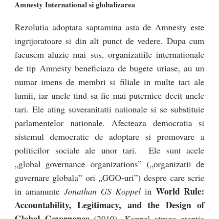
Amnesty International si globalizarea
Rezolutia adoptata saptamina asta de Amnesty este
ingrijoratoare si din alt punct de vedere. Dupa cum
facusem aluzie mai sus, organizatiile internationale
de tip Amnesty beneficiaza de bugete uriase, au un
numar imens de membri si filiale in multe tari ale
lumii, iar unele tind sa fie mai puternice decit unele
tari. Ele ating suveranitatii nationale si se substituie
parlamentelor nationale. Afecteaza democratia si
sistemul democratic de adoptare si promovare a
politicilor sociale ale unor tari. Ele sunt acele
„global governance organizations” („organizatii de
guvernare globala” ori „GGO-uri”) despre care scrie
World Rule:
in amanunte
Jonathan GS Koppel
in
Accountability, Legitimacy, and the Design of
Global Governance
(2010). Koppel atrage atentia