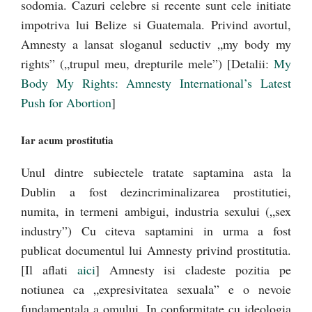
sodomia. Cazuri celebre si recente sunt cele initiate
impotriva lui Belize si Guatemala. Privind avortul,
Amnesty a lansat sloganul seductiv „my body my
rights” („trupul meu, drepturile mele”) [Detalii:
My
Body My Rights: Amnesty International’s Latest
Push for Abortion
]
Iar acum prostitutia
Unul dintre subiectele tratate saptamina asta la
Dublin a fost dezincriminalizarea prostitutiei,
numita, in termeni ambigui, industria sexului („sex
industry”) Cu citeva saptamini in urma a fost
publicat documentul lui Amnesty privind prostitutia.
[Il aflati
aici
] Amnesty isi cladeste pozitia pe
notiunea ca „expresivitatea sexuala” e o nevoie
fundamentala a omului. In conformitate cu ideologia