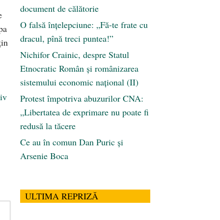
document de călătorie
e
O falsă înțelepciune: „Fă-te frate cu
ipa
dracul, pînă treci puntea!”
țin
Nichifor Crainic, despre Statul
Etnocratic Român şi românizarea
sistemului economic naţional (II)
iv
Protest împotriva abuzurilor CNA:
„Libertatea de exprimare nu poate fi
redusă la tăcere
Ce au în comun Dan Puric şi
Arsenie Boca
ULTIMA REPRIZĂ