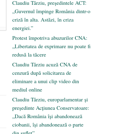
Claudiu Târziu, președintele ACT:
„Guvernul împinge România dintr-o
criză în alta. Astăzi, în criza
energiei.”
Protest împotriva abuzurilor CNA:
„Libertatea de exprimare nu poate fi
redusă la tăcere
Claudiu Târziu acuză CNA de
cenzură după solicitarea de
eliminare a unui clip video din
mediul online
Claudiu Târziu, europarlamentar și
președinte Acțiunea Conservatoare:
„Dacă România își abandonează
ciobanii, își abandonează o parte
din suflet”