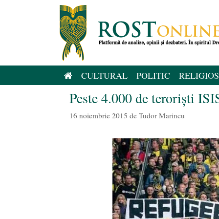
Sari
la
conținut
CULTURAL
POLITIC
RELIGIOS
Peste 4.000 de teroriști ISI
16 noiembrie 2015
de
Tudor Marincu