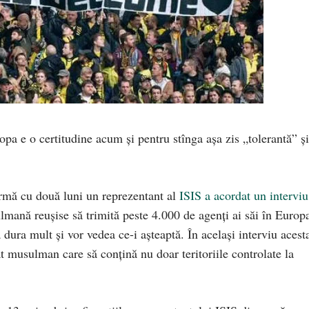
ropa e o certitudine acum și pentru stînga așa zis „tolerantă” și
urmă cu două luni un reprezentant al
ISIS a acordat un interviu
ulmană reușise să trimită peste 4.000 de agenți ai săi în Europ
dura mult și vor vedea ce-i așteaptă. În același interviu acest
fat musulman care să conțină nu doar teritoriile controlate la