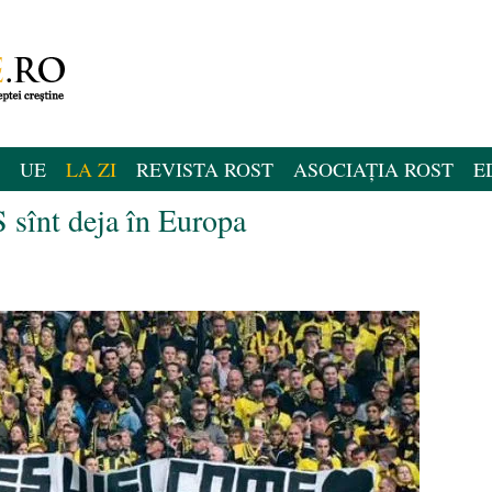
UE
LA ZI
REVISTA ROST
ASOCIAȚIA ROST
E
S sînt deja în Europa