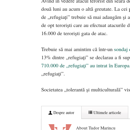
Avînd în vedere atacul terorist din seara 
două luni au acum o altă greutate. La cei p
de „refugiați” trebuie să mai adaugăm și ag
de opt teroriști care au efectuat atacurile
16.000 de teroriști gata de atac.
Trebuie să mai amintim că într-un
sondaj 
13% dintre „refugiați” se declarau a fi sup
710.000 de „refugiați” au intrat în Europa
„refugiați”.
Societatea „tolerantă și multiculturală” vi
Despre autor
Ultimele articole
About Tudor Marincu