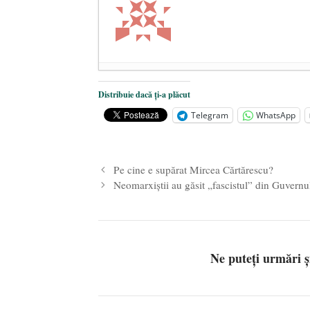
De ce propaganda LGBT nu-și are l
Distribuie dacă ți-a plăcut
Anarhia din SUA e opera stângii r
Telegram
WhatsApp
Pe zi ce trece mă conving că mass 
Pe cine e supărat Mircea Cărtărescu?
Neomarxiştii au găsit „fascistul” din Guvernu
Ne puteți urmări 