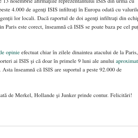
de 13 noiembrie afirmațiile reprezentantului ISIS din urmă cu
este 4.000 de agenți ISIS infiltrați în Europa odată cu valuril
enții lor locali. Dacă raportul de doi agenți infiltrați din ech
 din Paris este corect, înseamnă că ISIS se poate baza pe cel pu
de opinie
efectuat chiar în zilele dinaintea atacului de la Paris,
orteri ai ISIS și că doar în primele 9 luni ale anului
aproximat
. Asta înseamnă că ISIS are suportul a peste 92.000 de
sată de Merkel, Hollande și Junker prinde contur. Felicitări!