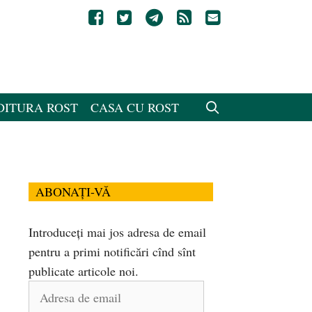
DITURA ROST
CASA CU ROST
ABONAȚI-VĂ
Introduceți mai jos adresa de email
pentru a primi notificări cînd sînt
publicate articole noi.
Adresa
de