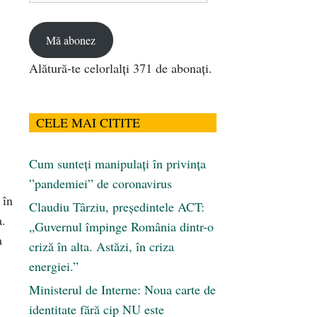
email
Mă abonez
Alătură-te celorlalți 371 de abonați.
CELE MAI CITITE
Cum sunteți manipulați în privința
”pandemiei” de coronavirus
în
Claudiu Târziu, președintele ACT:
a.
„Guvernul împinge România dintr-o
a
criză în alta. Astăzi, în criza
energiei.”
Ministerul de Interne: Noua carte de
identitate fără cip NU este