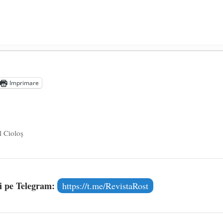
ocul în unitățile de învățământ
- 17 iunie 2020
adicale
- 2 iunie 2020
Imprimare
media are prea puțin a face cu informarea
- 30 mai 2020
l Cioloş
și pe Telegram:
https://t.me/RevistaRost