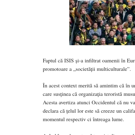
Faptul că ISIS și-a infiltrat oamenii în Eu
promotoare a „societății multiculturale”.
În acest context merită să amintim că în 
care susținea că organizația teroristă mus
Acesta avertiza atunci Occidentul că nu va 
declara că țelul lor este să creeze un cali
momentul respectiv ci întreaga lume.