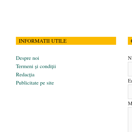
INFORMATII UTILE
Despre noi
N
Termeni și condiții
Redacția
E
Publicitate pe site
M