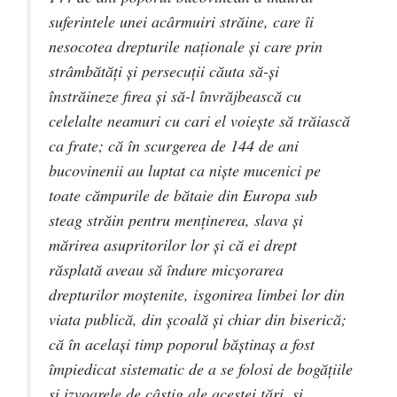
suferintele unei acârmuiri străine, care îi
nesocotea drepturile naţionale şi care prin
strâmbătăţi şi persecuţii căuta să-şi
înstrăineze firea şi să-l învrăjbească cu
celelalte neamuri cu cari el voieşte să trăiască
ca frate; că în scurgerea de 144 de ani
bucovinenii au luptat ca nişte mucenici pe
toate cămpurile de bătaie din Europa sub
steag străin pentru menţinerea, slava şi
mărirea asupritorilor lor şi că ei drept
răsplată aveau să îndure micşorarea
drepturilor moştenite, isgonirea limbei lor din
viata publică, din şcoală şi chiar din biserică;
că în acelaşi timp poporul băştinaş a fost
împiedicat sistematic de a se folosi de bogăţiile
şi izvoarele de câştig ale acestei ţări, şi