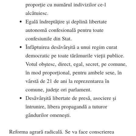
proporție cu numărul indivizilor ce-l
alcătuiesc.
Egală îndreptățire și deplină libertate
autonomă confesională pentru toate
confesiunile din Stat.
Înfăptuirea desăvârșită a unui regim curat
democratic pe toate tărâmurile vieții publice.
Votul obștesc, direct, egal, secret, pe comune,
în mod proporțional, pentru ambele sexe, în
vârstă de 21 de ani la reprezentarea în
comune, județe ori parlament.
Desăvârșită libertate de presă, asociere și
întrunire, libera propagandă a tuturor
gândurilor omenești.
Reforma agrară radicală. Se va face conscrierea