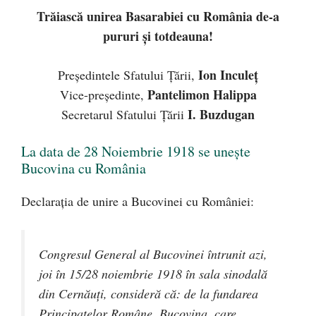
Trăiască unirea Basarabiei cu România de-a
pururi şi totdeauna!
Ion Inculeţ
Preşedintele Sfatului Ţării,
Pantelimon Halippa
Vice-preşedinte,
I. Buzdugan
Secretarul Sfatului Ţării
La data de 28 Noiembrie 1918 se unește
Bucovina cu România
Declarația de unire a Bucovinei cu României:
Congresul General al Bucovinei întrunit azi,
joi în 15/28 noiembrie 1918 în sala sinodală
din Cernăuţi, consideră că: de la fundarea
Principatelor Române, Bucovina, care