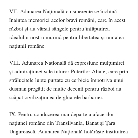
VII. Adunarea Națională cu smerenie se închină
înaintea memoriei acelor bravi români, care în acest
război și-au vărsat sângele pentru înfăptuirea
idealului nostru murind pentru libertatea și unitatea
națiunii române.
VIII. Adunarea Națională dă expresiune mulțumirei
și admirațiunei sale tuturor Puterilor Aliate, care prin
strălucitele lupte purtate cu cerbicie împotriva unui
dușman pregătit de multe decenii pentru război au
scăpat civilizațiunea de ghiarele barbariei.
IX. Pentru conducerea mai departe a afacerilor
națiunei române din Transilvania, Banat și Țara
Ungurească, Adunarea Națională hotărăște instituirea