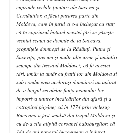
cuprinde vechile ţinuturi ale Sucevei şi
Cernăuţilor, a făcut pururea parte din
Moldova, care în jurul ei s-a închegat ca stat;
că în cuprinsul hotarel acestei ţări se găseşte
vechiul scaun de domnie de la Suceava,
gropniţele domneşti de la Rădăuţi, Putna şi
Suceviţa, precum şi multe alte urme şi amintiri
scumpe din trecutul Moldovei; că fii acestei
tări, umăr la umăr cu fratii lor din Moldova şi
sub conducerea aceloraşi domnitori au apărat
de-a lungul secolelor fiinţa neamului lor
împotriva tuturor încălcărilor din afară şi a
cotropirei păgâne; că în 1774 prin vicleşug
Bucovina a fost smulsă din trupul Moldovei şi
cu de-a sila alipită coroanei habsburgilor; că
144 de ani poporul bucovinean a îndurat