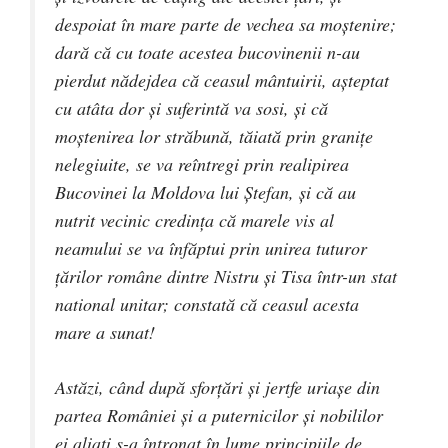
despoiat în mare parte de vechea sa moştenire;
dară că cu toate acestea bucovinenii n-au
pierdut nădejdea că ceasul mântuirii, aşteptat
cu atâta dor şi suferintă va sosi, şi că
moştenirea lor străbună, tăiată prin graniţe
nelegiuite, se va reîntregi prin realipirea
Bucovinei la Moldova lui Ştefan, şi că au
nutrit vecinic credinţa că marele vis al
neamului se va înfăptui prin unirea tuturor
ţărilor române dintre Nistru şi Tisa într-un stat
national unitar; constată că ceasul acesta
mare a sunat!
Astăzi, când după sforţări şi jertfe uriaşe din
partea României şi a puternicilor şi nobililor
ei aliati s-a întronat în lume principiile de