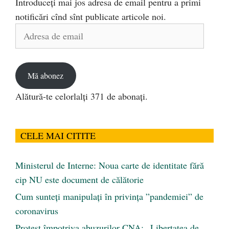
Introduceți mai jos adresa de email pentru a primi
notificări cînd sînt publicate articole noi.
Adresa
de
email
Mă abonez
Alătură-te celorlalți 371 de abonați.
CELE MAI CITITE
Ministerul de Interne: Noua carte de identitate fără
cip NU este document de călătorie
Cum sunteți manipulați în privința ”pandemiei” de
coronavirus
Protest împotriva abuzurilor CNA: „Libertatea de