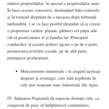
tuturor proprietăților, în special a proprietăților mari.
În baza acestei conscrieri, desființând fidei-comisele
și în temeiul dreptului de a micșora după trebuință
latifundiile, i se va face posibil țăranului să-și creeze
o proprietate (arător, pășune, pădure) cel puțin atât
cât să poată munci el și familia lui. Principiul
conducător al acestei politici agrare e pe de o parte
promovarea nivelării sociale, pe de altă parte,
potențarea producțiunii.
Muncitorimei industriale i se asigură aceleași
drepturi și avantagii, care sunt legiferate în
cele mai avansate state industriale din Apus.
IV. Adunarea Națională dă expresie dorinței sale, ca
congresul de pace să înfăptuiască comuniunea