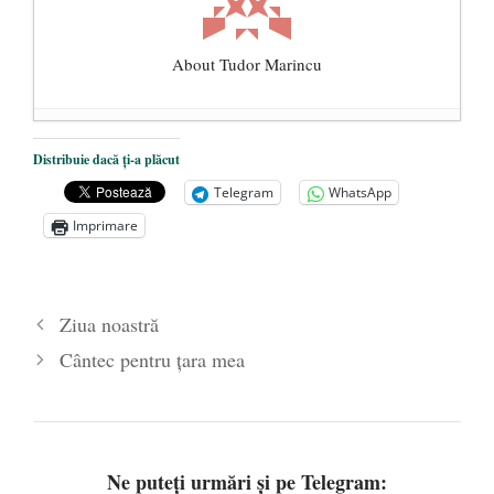
About Tudor Marincu
De ce propaganda LGBT nu-și are locul în
Distribuie dacă ți-a plăcut
unitățile de învățământ
- 17 iunie 2020
Telegram
WhatsApp
Anarhia din SUA e opera stângii radicale
-
Imprimare
2 iunie 2020
Pe zi ce trece mă conving că mass media
are prea puțin a face cu informarea
- 30
Ziua noastră
mai 2020
Cântec pentru ţara mea
Ne puteți urmări și pe Telegram: