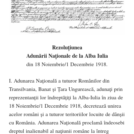
Rezoluțiunea
Adunării Naționale de la Alba Iulia
din 18 Noiembrie/1 Decembrie 1918.
I. Adunarea Națională a tuturor Românilor din
Transilvania, Banat și Țara Ungurească, adunați prin
reprezentanții lor îndreptățiți la Alba-Iulia în ziua de
18 Noiembrie/1 Decembrie 1918, decretează unirea
acelor români și a tuturor teritoriilor locuite de dânșii
cu România. Adunarea Națională proclamă îndeosebi
dreptul inalienabil al națiunii române la întreg