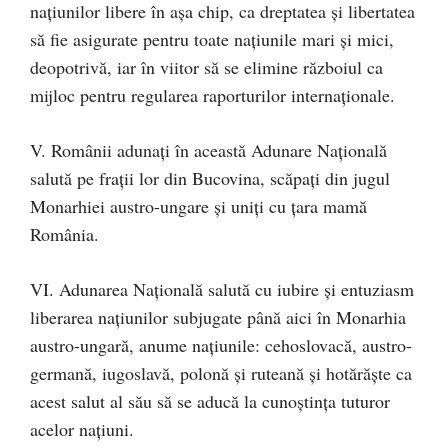
națiunilor libere în așa chip, ca dreptatea și libertatea
să fie asigurate pentru toate națiunile mari și mici,
deopotrivă, iar în viitor să se elimine războiul ca
mijloc pentru regularea raporturilor internaționale.
V. Românii adunați în această Adunare Națională
salută pe frații lor din Bucovina, scăpați din jugul
Monarhiei austro-ungare și uniți cu țara mamă
România.
VI. Adunarea Națională salută cu iubire și entuziasm
liberarea națiunilor subjugate până aici în Monarhia
austro-ungară, anume națiunile: cehoslovacă, austro-
germană, iugoslavă, polonă și ruteană și hotărăște ca
acest salut al său să se aducă la cunoștința tuturor
acelor națiuni.