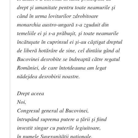
drept şi umanitate pentru toate neamurile şi
când în urma loviturilor zdrobitoare
monarchia austro-ungară s-a zguduit din
temeliile ei şi s-a prăbuşit, şi toate neamurile
încătuşate în cuprinsul ei şi-au câştigat dreptul
de liberă hotărâre de sine, cel dintâiu gând al
Bucovinei desrobite se îndreaptă către regatul
României, de care întotdeauna am legat
nădejdea desrobirii noastre.
Drept aceea
Noi,
Congresul general al Bucovinei,
întrupând suprema putere a ţării şi fiind
investit singur cu puterile legiuitoare,
în numele Suveranitătii naţionale,