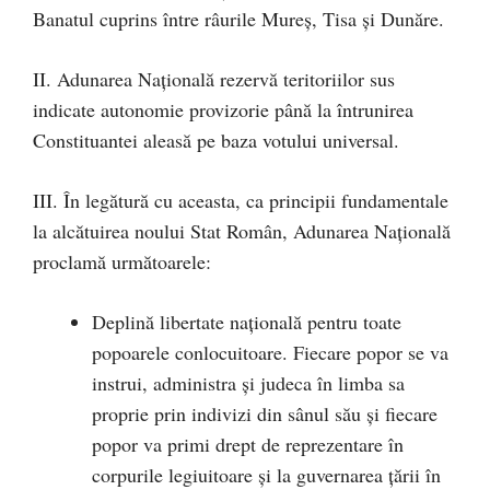
Banatul cuprins între râurile Mureș, Tisa și Dunăre.
II. Adunarea Națională rezervă teritoriilor sus
indicate autonomie provizorie până la întrunirea
Constituantei aleasă pe baza votului universal.
III. În legătură cu aceasta, ca principii fundamentale
la alcătuirea noului Stat Român, Adunarea Națională
proclamă următoarele:
Deplină libertate națională pentru toate
popoarele conlocuitoare. Fiecare popor se va
instrui, administra și judeca în limba sa
proprie prin indivizi din sânul său și fiecare
popor va primi drept de reprezentare în
corpurile legiuitoare și la guvernarea țării în