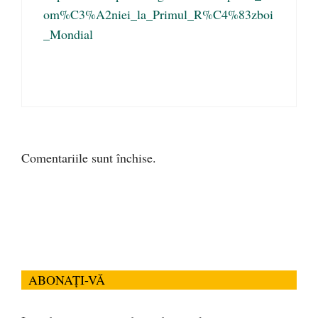
om%C3%A2niei_la_Primul_R%C4%83zboi
_Mondial
Comentariile sunt închise.
ABONAȚI-VĂ