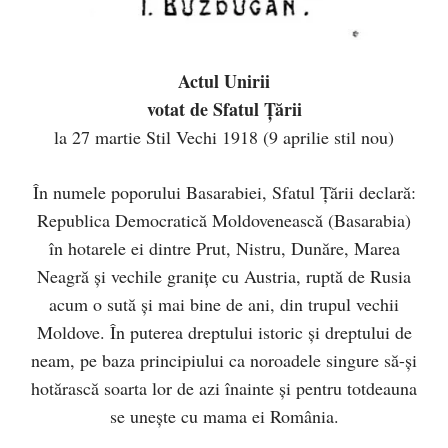
Actul Unirii
votat de Sfatul Ţării
la 27 martie Stil Vechi 1918 (9 aprilie stil nou)
În numele poporului Basarabiei, Sfatul Ţării declară:
Republica Democratică Moldovenească (Basarabia)
în hotarele ei dintre Prut, Nistru, Dunăre, Marea
Neagră şi vechile graniţe cu Austria, ruptă de Rusia
acum o sută şi mai bine de ani, din trupul vechii
Moldove. În puterea dreptului istoric şi dreptului de
neam, pe baza principiului ca noroadele singure să-şi
hotărască soarta lor de azi înainte şi pentru totdeauna
se uneşte cu mama ei România.