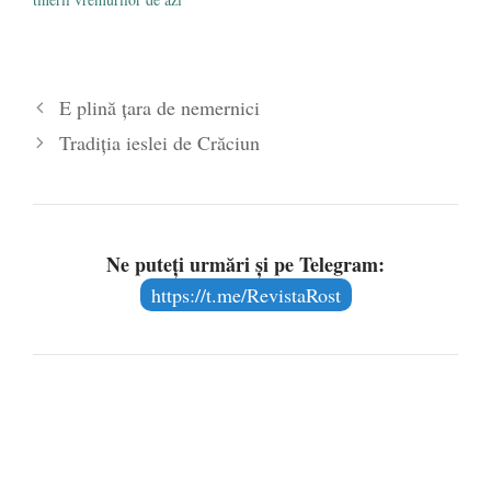
E plină țara de nemernici
Tradiția ieslei de Crăciun
Ne puteți urmări și pe Telegram:
https://t.me/RevistaRost