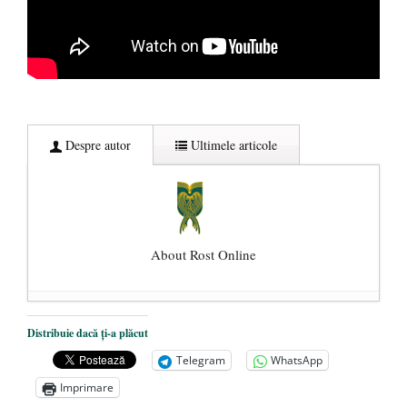
Despre autor
Ultimele articole
About Rost Online
Dezvăluiri cutremurătoare despre
Distribuie dacă ți-a plăcut
președintele Ucrainei, Volodymyr
Telegram
WhatsApp
Zelensky
- 13 mai 2026
Imprimare
Statul care servește Națiunea
- 21 aprilie