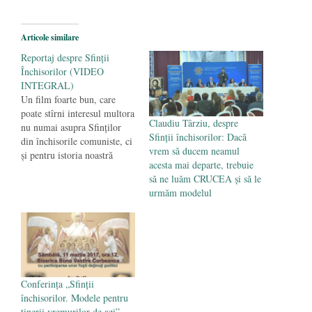
2026
Legea Vexler produce efecte. Bustul
Articole similare
poetului Octavian Goga, înlăturat din Iași
Reportaj despre Sfinţii
- 16 aprilie 2026
Închisorilor (VIDEO
INTEGRAL)
Un film foarte bun, care
poate stîrni interesul multora
Claudiu Târziu, despre
nu numai asupra Sfinţilor
Sfinții închisorilor: Dacă
din închisorile comuniste, ci
vrem să ducem neamul
şi pentru istoria noastră
acesta mai departe, trebuie
recentă. Cine ştie, poate mai
să ne luăm CRUCEA și să le
capătă curaj şi Sfîntul Sinod
urmăm modelul
al Bisericii noastre. Pentru
că despre Mişcarea
Legionară s-a vorbit puţin în
acest reportaj (e bine aşa,
căci altminteri…
Conferinţa „Sfinţii
închisorilor. Modele pentru
tinerii vremurilor de azi”