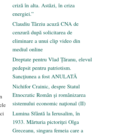
criză în alta. Astăzi, în criza
energiei.”
Claudiu Târziu acuză CNA de
cenzură după solicitarea de
eliminare a unui clip video din
mediul online
Dreptate pentru Vlad Țăranu, elevul
pedepsit pentru patriotism.
Sancțiunea a fost ANULATĂ
Nichifor Crainic, despre Statul
Etnocratic Român şi românizarea
în
sistemului economic naţional (II)
ele
ci
Lumina Sfântă la Ierusalim, în
1933. Mărturia pictoriței Olga
Greceanu, singura femeia care a