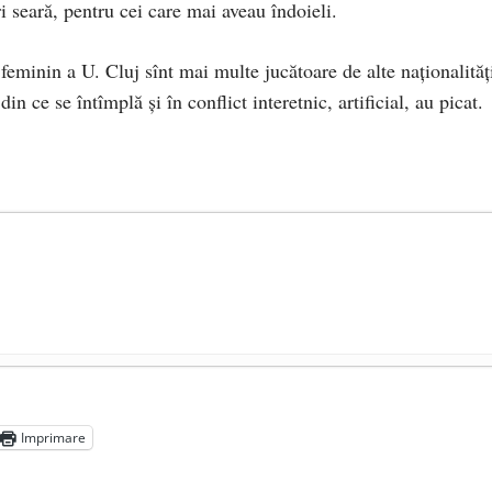
ri seară, pentru cei care mai aveau îndoieli.
 feminin a U. Cluj sînt mai multe jucătoare de alte naţionalităţ
in ce se întîmplă şi în conflict interetnic, artificial, au picat.
n (4 iunie 1920 – 4 iunie 2020)
- 3 iunie 2020
 pandemie sînt ilegale, dar le veți plăti
- 6 mai 2020
Imprimare
să ne vaccineze obligatoriu toată viața
- 26 aprilie 2020