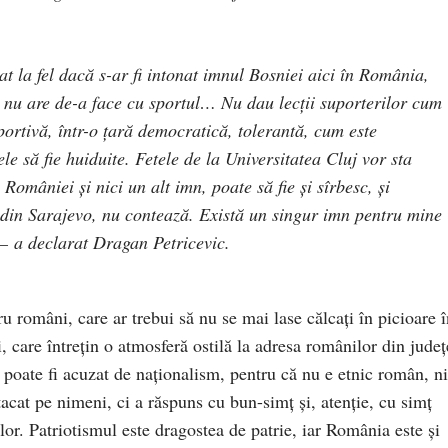
t la fel dacă s-ar fi intonat imnul Bosniei aici în România,
u nu are de-a face cu sportul… Nu dau lecţii suporterilor cum
portivă, într-o ţară democratică, tolerantă, cum este
e să fie huiduite. Fetele de la Universitatea Cluj vor sta
României şi nici un alt imn, poate să fie şi sîrbesc, şi
 din Sarajevo, nu contează. Există un singur imn pentru mine
 – a declarat Dragan Petricevic.
ru români, care ar trebui să nu se mai lase călcaţi în picioare 
ui, care întreţin o atmosferă ostilă la adresa românilor din judeţ
 poate fi acuzat de naţionalism, pentru că nu e etnic român, ni
acat pe nimeni, ci a răspuns cu bun-simţ şi, atenţie, cu simţ
ulor. Patriotismul este dragostea de patrie, iar România este şi