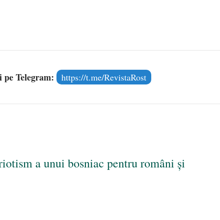
și pe Telegram:
https://t.me/RevistaRost
riotism a unui bosniac pentru români şi