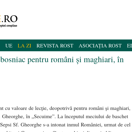
UE
LA ZI
REVISTA ROST
ASOCIAȚIA ROST
E
 bosniac pentru români şi maghiari, în
nt cu valoare de lecţie, deopotrivă pentru români şi maghiari,
Sf. Gheorghe, în „Secuime”. La începutul meciului de baschet
i Sepsi Sf. Gheorghe s-a intonat inmul României, urmat de cel 