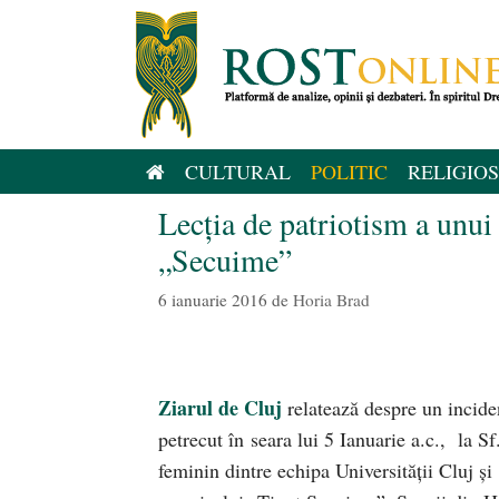
Sari
la
conținut
CULTURAL
POLITIC
RELIGIOS
Lecţia de patriotism a unui
„Secuime”
6 ianuarie 2016
de
Horia Brad
Ziarul de Cluj
relatează despre un incide
petrecut în seara lui 5 Ianuarie a.c., la 
feminin dintre echipa Universităţii Cluj ş