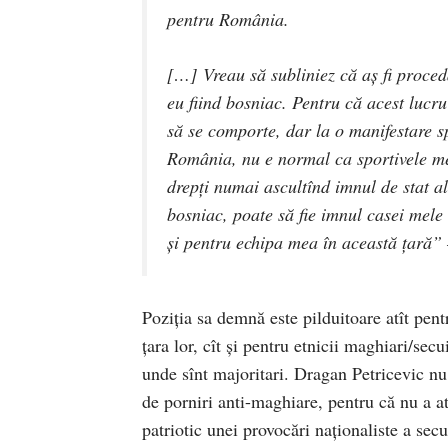
pentru România.
[…] Vreau să subliniez că aş fi proceda
eu fiind bosniac. Pentru că acest lucr
să se comporte, dar la o manifestare s
România, nu e normal ca sportivele mel
drepţi numai ascultînd imnul de stat al 
bosniac, poate să fie imnul casei mele
şi pentru echipa mea în această ţară”
Poziţia sa demnă este pilduitoare atît pent
ţara lor, cît şi pentru etnicii maghiari/sec
unde sînt majoritari. Dragan Petricevic nu
de porniri anti-maghiare, pentru că nu a at
patriotic unei provocări naţionaliste a sec