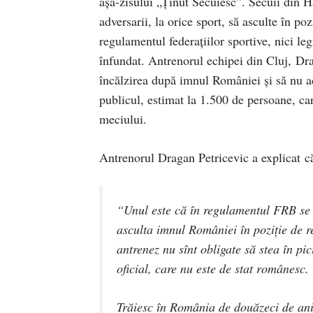
aşa-zisului „Ţinut Secuiesc”. Secuii din H
adversarii, la orice sport, să asculte în poz
regulamentul federaţiilor sportive, nici le
înfundat. Antrenorul echipei din Cluj, Dra
încălzirea după imnul României şi să nu ac
publicul, estimat la 1.500 de persoane, car
meciului.
Antrenorul Dragan Petricevic a explicat că
“Unul este că în regulamentul FRB se s
asculta imnul României în poziţie de re
antrenez nu sînt obligate să stea în pi
oficial, care nu este de stat românesc.
Trăiesc în România de douăzeci de ani