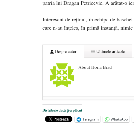
patria lui Dragan Petricevic. A arătat-o ie
Interesant de reţinut, în echipa de baschet
care n-au înţeles, în primă instanţă, nimic d
Despre autor
Ultimele articole
About Horia Brad
Centenarul Tratatului de la Triano
Distribuie dacă ți-a plăcut
Curtea Constituțională: Amenzile de
Telegram
WhatsApp
Big Pharma profită de pandemie ca 