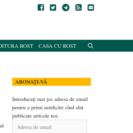
DITURA ROST
CASA CU ROST
ABONAȚI-VĂ
Introduceți mai jos adresa de email
pentru a primi notificări cînd sînt
publicate articole noi.
Adresa
al
de