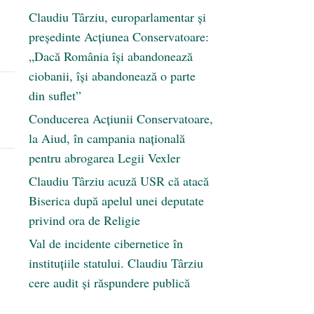
Claudiu Târziu, europarlamentar și
președinte Acțiunea Conservatoare:
„Dacă România își abandonează
ciobanii, își abandonează o parte
din suflet”
Conducerea Acțiunii Conservatoare,
la Aiud, în campania națională
pentru abrogarea Legii Vexler
Claudiu Târziu acuză USR că atacă
Biserica după apelul unei deputate
privind ora de Religie
Val de incidente cibernetice în
instituțiile statului. Claudiu Târziu
cere audit și răspundere publică