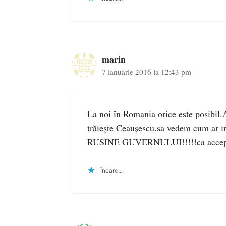
marin
7 ianuarie 2016 la 12:43 pm
La noi în Romania orice este posibil.A
trăiește Ceaușescu.sa vedem cum ar in
RUSINE GUVERNULUI!!!!!ca accepta
Încarc...