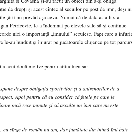
arghita şi Covasna şi-au făcut un obicei din a-şi obliga
iţie de drepţi şi acest cîntec al secuilor pe post de imn, deşi ni
gile ţării nu prevăd aşa ceva. Numai că de data asta li s-a
gan Petricevic, le-a îndemnat pe elevele sale să-şi continue
orde nici o importanţă „imnului” secuiesc. Fapt care a înfuri
e le-au huiduit şi înjurat pe jucătoarele clujence pe tot parcur
 a avut două motive pentru atitudinea sa:
pune despre obligaţia sportivilor şi a antrenorilor de a
spect. Apoi pentru că eu consider că fetele pe care le
cioare încă zece minute şi să asculte un imn care nu este
, eu sînge de român nu am, dar jumătate din inimă îmi bate