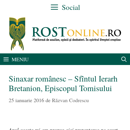
Sari
Social
la
conținut
MENIU
Sinaxar românesc – Sfîntul Ierarh
Bretanion, Episcopul Tomisului
25 ianuarie 2016
de
Răzvan Codrescu
Anul acesta mi-am propus aici prezentarea pe scurt,