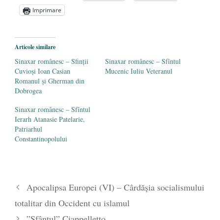
ÎNĂLȚATU-S-A!
- 28 mai 2020
Imprimare
Sic credo – Francisco Franco (1892-1975)
- 25 octombrie 2019
Articole similare
Sinaxar românesc – Sfinții
Sinaxar românesc – Sfîntul
Cuvioși Ioan Casian
Mucenic Iuliu Veteranul
Romanul și Gherman din
Dobrogea
Sinaxar românesc – Sfîntul
Ierarh Atanasie Patelarie,
Patriarhul
Constantinopolului
Apocalipsa Europei (VI) – Cârdăşia socialismului
totalitar din Occident cu islamul
”Sfântul” Ciappelletto