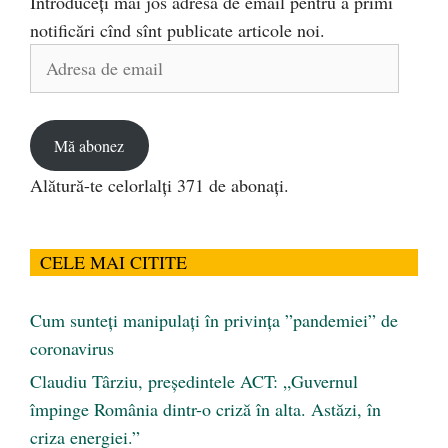
Introduceți mai jos adresa de email pentru a primi
notificări cînd sînt publicate articole noi.
Adresa
de
email
Mă abonez
Alătură-te celorlalți 371 de abonați.
CELE MAI CITITE
Cum sunteți manipulați în privința ”pandemiei” de
coronavirus
Claudiu Târziu, președintele ACT: „Guvernul
împinge România dintr-o criză în alta. Astăzi, în
criza energiei.”