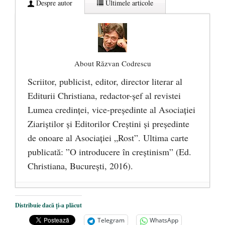
Despre autor
Ultimele articole
About Răzvan Codrescu
Scriitor, publicist, editor, director literar al
Editurii Christiana, redactor-şef al revistei
Lumea credinţei, vice-preşedinte al Asociaţiei
Ziariştilor şi Editorilor Creştini şi preşedinte
de onoare al Asociaţiei „Rost”. Ultima carte
publicată: ”O introducere în creștinism” (Ed.
Christiana, Bucureşti, 2016).
DANA KONYA-PETRIȘOR, ÎNTRU
Distribuie dacă ți-a plăcut
VEȘNICĂ POMENIRE
- 17 martie 2021
Telegram
WhatsApp