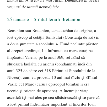
numai datorită lor ne mai rabdă Dumnezeu în aceste
vremuri de uitucă nevrednicie.
25 ianuarie – Sfîntul Ierarh Bretanion
Betranion sau Bretanion, capadochian de origine, a
fost episcop al cetăţii Tomisului (Constanţa de azi) în
a doua jumătate a secolului 4. Fiind neclintit păzitor
al dreptei credinţei, l-a înfruntat cu mare curaj pe
împăratul Valens, pe la anul 369, refuzînd să
slujească laolaltă cu arienii (condamnaţi încă din
anul 325 de către cei 318 Părinţi ai Sinodului de la
Niceea), cum va proceda 10 ani mai tîrziu şi Sfîntul
Vasile cel Mare (căruia episcopul tomitan îi era
ucenic şi prieten de aproape). A încurajat viaţa
ascetică (şi mai ales pe cea sihăstrească) şi se pare că
a fost primul îndrumător important al tinerilor Ioan