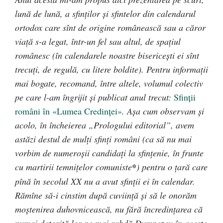
lună de lună, a sfinților și sfintelor din calendarul
ortodox care sînt de origine românească sau a căror
viață s-a legat, într-un fel sau altul, de spațiul
românesc (în calendarele noastre bisericești ei sînt
trecuți, de regulă, cu litere boldite). Pentru informații
mai bogate, recomand, între altele, volumul colectiv
pe care l-am îngrijit și publicat anul trecut:
Sfinții
români în «Lumea Credinței»
.
A
șa cum observam și
acolo, în încheierea „Prologului editorial”, a
vem
astăzi destul de mulți sfinți români (ca să nu mai
vorbim de numeroșii candidați la sfințenie, în frunte
cu martirii temnițelor comuniste
*
) pentru o țară care
p
î
nă în secolul
XX
nu a avut sfinții ei în calendar.
Răm
î
ne să-i cinstim după cuviință și să le onorăm
moștenirea duhovnicească, nu fără încredințarea că