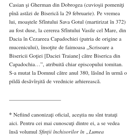
Casian şi Gherman din Dobrogea (cuvioşii pomeniţi
pînă astăzi de Biserică la 29 februarie). Pe vremea
lui, moaştele Sfîntului Sava Gotul (martirizat în 372)
au fost duse, la cererea Sfîntului Vasile cel Mare, din
Dacia în Cezareea Capadochiei (patria de origine a
mucenicului), însoţite de faimoasa „Scrisoare a
Bisericii Goţiei [Daciei Traiane] către Biserica din
Capadochia…”, atribuită chiar episcopului tomitan.
S-a mutat la Domnul către anul 380, lăsînd în urmă o
pildă desăvîrşită de vrednicie arhierească.
___________________
*
Nefiind canonizați oficial, aceștia nu sînt tratați
aici. Pentru cei mai cunoscuți dintre ei, a se vedea
însă volumul
Sfinții închisorilor în „Lumea