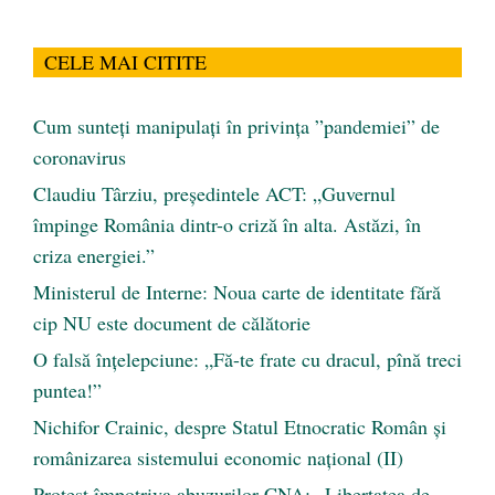
CELE MAI CITITE
Cum sunteți manipulați în privința ”pandemiei” de
coronavirus
Claudiu Târziu, președintele ACT: „Guvernul
împinge România dintr-o criză în alta. Astăzi, în
criza energiei.”
Ministerul de Interne: Noua carte de identitate fără
cip NU este document de călătorie
O falsă înțelepciune: „Fă-te frate cu dracul, pînă treci
puntea!”
Nichifor Crainic, despre Statul Etnocratic Român şi
românizarea sistemului economic naţional (II)
Protest împotriva abuzurilor CNA: „Libertatea de