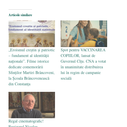
2025
România nu știe să își folosească și să își
Articole similare
protejeze resursele
- 11 august 2025
„Eroismul creștin și patriotic
Spot pentru VACCINAREA
– fundament al identității
COPIILOR, lansat de
naționale”. Filme istorice
Guvernul Cîțu. CNA a votat
dedicate comemorării
în unanimitate distribuirea
Sfinților Martiri Brâncoveni,
lui în regim de campanie
la Școala Brâncovenească
socială
din Constanța
Regal cinematografic!
Regizorul Nicolae