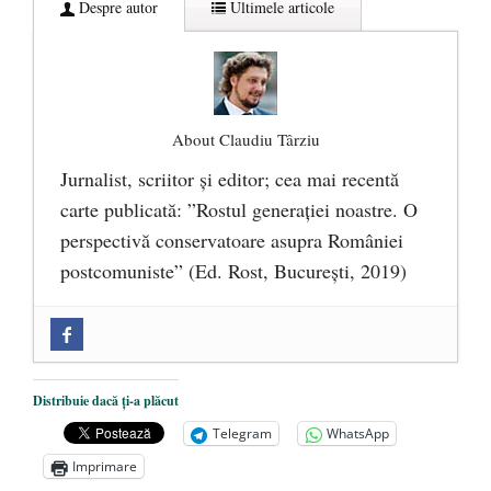
Despre autor
Ultimele articole
About Claudiu Târziu
Jurnalist, scriitor şi editor; cea mai recentă
carte publicată: ”Rostul generației noastre. O
perspectivă conservatoare asupra României
postcomuniste” (Ed. Rost, București, 2019)
„Microbuzele de aur” ale PNRR: Claudiu
Târziu cere anchetă a Parchetului
European și reforme pentru a bloca
Distribuie dacă ți-a plăcut
achizițiile la suprapreț
- 13 august 2025
Telegram
WhatsApp
Dragi prieteni din Constanța
- 12 august
Imprimare