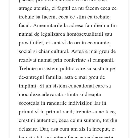
atrage atentia, ci faptul ca nu facem ceea ce
trebuie sa facem, ceea ce stim ca trebuie
facut. Amenintarile la adresa familiei nu tin
numai de legalizarea homosexualitatii sau
prostitutiei, ci sunt si de ordin economic,
social si chiar cultural. Astea e mai greu de
rezolvat numai prin conferinte si campanii.
Trebuie un sistem politic care sa sustina pe
de-antregul familia, asta e mai greu de
implinit. Si un sistem educational care sa
inoculeze adevarata stiinta si dreapta
socoteala in randurile indivizilor. Iar in
primul si in primul rand, trebuie sa ne face,
crestini autentici, ceea ce nu suntem, tot din
delasare. Dar, asa cum am zis la inceput, e
bun si-atat, nu putem face ce ne depaseste,