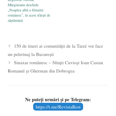
Mărgineanu deschide
„Noaptea albă a filmului
românesc”, în acest sfârșit de
săptămână
150 de tineri ai comunității de la Taizé vor face
un pelerinaj la București
Sinaxar românesc – Sfinții Cuvioși Ioan Casian
Romanul și Gherman din Dobrogea
Ne puteți urmări și pe Telegram:
https://t.me/RevistaRost