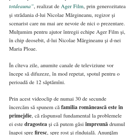
totdeauna”
, realizat de
Ager Film
, prin generozitatea
şi strădania d-lui Nicolae Mărgineanu, regizor şi
scenarist care nu mai are nevoie de nici o prezentare.
Mulţumim pentru ajutor întregii echipe Ager Film şi,
în chip deosebit, d-lui Nicolae Mărgineanu şi d-nei
Maria Ploae.
În cîteva zile, anumite canale de televiziune vor
începe să difuzeze, în mod repetat, spotul pentru o
perioadă de 12 săptămîni.
Prin acest videoclip de numai 30 de secunde
familia românească este în
încercăm să spunem că
primejdie
, că răspunsul fundamental la problemele
dragostea
împreună
ei este
şi că putem găsi
drumul
firesc
înapoi spre
, spre rost şi rînduială. Anunţăm